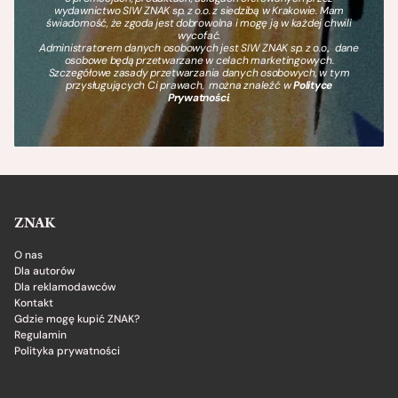
wydawnictwo SIW ZNAK sp. z o.o. z siedzibą w Krakowie. Mam
świadomość, że zgoda jest dobrowolna i mogę ją w każdej chwili
wycofać.
Administratorem danych osobowych jest SIW ZNAK sp. z o.o., dane
osobowe będą przetwarzane w celach marketingowych.
Szczegółowe zasady przetwarzania danych osobowych, w tym
przysługujących Ci prawach, można znaleźć w
Polityce
Prywatności
.
ZNAK
O nas
Dla autorów
Dla reklamodawców
Kontakt
Gdzie mogę kupić ZNAK?
Regulamin
Polityka prywatności