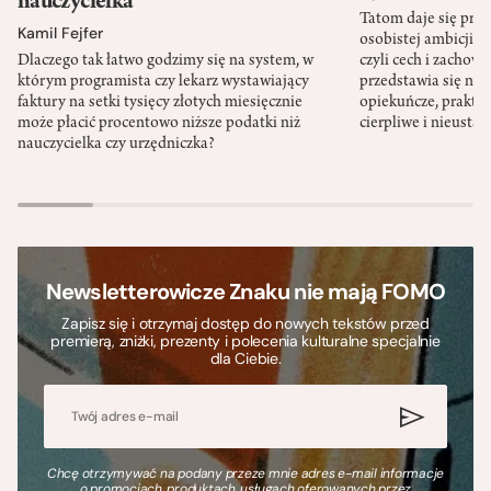
nauczycielka
Tatom daje się pra
Kamil Fejfer
osobistej ambicji, 
Dlaczego tak łatwo godzimy się na system, w
czyli cech i zachow
którym programista czy lekarz wystawiający
przedstawia się nat
faktury na setki tysięcy złotych miesięcznie
opiekuńcze, praktyc
może płacić procentowo niższe podatki niż
cierpliwe i nieusta
nauczycielka czy urzędniczka?
Newsletterowicze Znaku nie mają FOMO
Zapisz się i otrzymaj dostęp do nowych tekstów przed
premierą, zniżki, prezenty i polecenia kulturalne specjalnie
dla Ciebie.
Chcę otrzymywać na podany przeze mnie adres e-mail informacje
o promocjach, produktach, usługach oferowanych przez