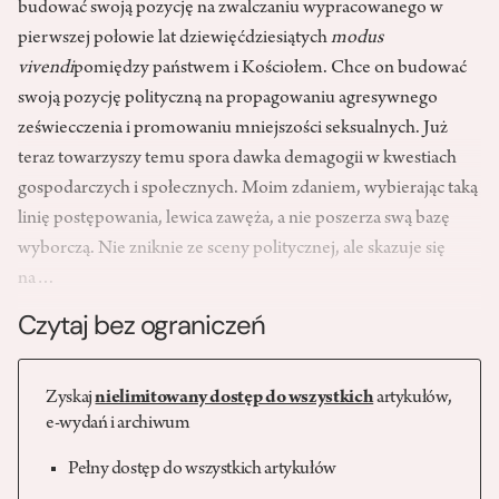
budować swoją pozycję na zwalczaniu wypracowanego w
pierwszej połowie lat dziewięćdziesiątych
modus
vivendi
pomiędzy państwem i Kościołem. Chce on budować
swoją pozycję polityczną na propagowaniu agresywnego
zeświecczenia i promowaniu mniejszości seksualnych. Już
teraz towarzyszy temu spora dawka demagogii w kwestiach
gospodarczych i społecznych. Moim zdaniem, wybierając taką
linię postępowania, lewica zawęża, a nie poszerza swą bazę
wyborczą. Nie zniknie ze sceny politycznej, ale skazuje się
na…
Czytaj bez ograniczeń
Zyskaj
nielimitowany dostęp do wszystkich
artykułów,
e-wydań i archiwum
Pełny dostęp do wszystkich artykułów