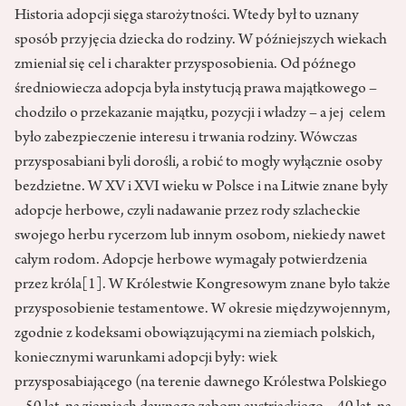
Historia adopcji sięga starożytności. Wtedy był to uznany
sposób przyjęcia dziecka do rodziny. W późniejszych wiekach
zmieniał się cel i charakter przysposobienia. Od późnego
średniowiecza adopcja była instytucją prawa majątkowego –
chodziło o przekazanie majątku, pozycji i władzy – a jej celem
było zabezpieczenie interesu i trwania rodziny. Wówczas
przysposabiani byli dorośli, a robić to mogły wyłącznie osoby
bezdzietne. W XV i XVI wieku w Polsce i na Litwie znane były
adopcje herbowe, czyli nadawanie przez rody szlacheckie
swojego herbu rycerzom lub innym osobom, niekiedy nawet
całym rodom. Adopcje herbowe wymagały potwierdzenia
przez króla
[1]
. W Królestwie Kongresowym znane było także
przysposobienie testamentowe. W okresie międzywojennym,
zgodnie z kodeksami obowiązującymi na ziemiach polskich,
koniecznymi warunkami adopcji były: wiek
przysposabiającego (na terenie dawnego Królestwa Polskiego