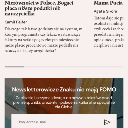
Nierówności w Polsce. Bogaci
Mama Pucia się
płacą niższe podatki niż
Agata Sikora
nauczycielka
Tatom daje się pra
Kamil Fejfer
osobistej ambicji, 
Dlaczego tak łatwo godzimy się na system, w
czyli cech i zachow
którym programista czy lekarz wystawiający
przedstawia się nat
faktury na setki tysięcy złotych miesięcznie
opiekuńcze, praktyc
może płacić procentowo niższe podatki niż
cierpliwe i nieusta
nauczycielka czy urzędniczka?
Newsletterowicze Znaku nie mają FOMO
Zapisz się i otrzymaj dostęp do nowych tekstów przed
premierą, zniżki, prezenty i polecenia kulturalne specjalnie
dla Ciebie.