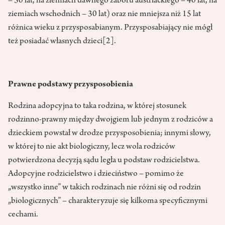
– 50 lat, na ziemiach dawnego zaboru austriackiego – 40 lat, na
ziemiach wschodnich – 30 lat) oraz nie mniejsza niż 15 lat
różnica wieku z przysposabianym. Przysposabiający nie mógł
też posiadać własnych dzieci
[2]
.
Prawne podstawy przysposobienia
Rodzina adopcyjna to taka rodzina, w której stosunek
rodzinno-prawny między dwojgiem lub jednym z rodziców a
dzieckiem powstał w drodze przysposobienia; innymi słowy,
w której to nie akt biologiczny, lecz wola rodziców
potwierdzona decyzją sądu legła u podstaw rodzicielstwa.
Adopcyjne rodzicielstwo i dzieciństwo – pomimo że
„wszystko inne” w takich rodzinach nie różni się od rodzin
„biologicznych” – charakteryzuje się kilkoma specyficznymi
cechami.