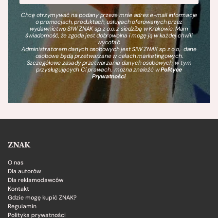
Chcę otrzymywać na podany przeze mnie adres e-mail informacje
o promocjach, produktach, usługach oferowanych przez
wydawnictwo SIW ZNAK sp. z o.o. z siedzibą w Krakowie. Mam
świadomość, że zgoda jest dobrowolna i mogę ją w każdej chwili
wycofać.
Administratorem danych osobowych jest SIW ZNAK sp. z o.o., dane
osobowe będą przetwarzane w celach marketingowych.
Szczegółowe zasady przetwarzania danych osobowych, w tym
przysługujących Ci prawach, można znaleźć w
Polityce
Prywatności
.
ZNAK
O nas
Dla autorów
Dla reklamodawców
Kontakt
Gdzie mogę kupić ZNAK?
Regulamin
Polityka prywatności