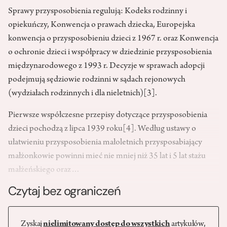
Sprawy przysposobienia regulują: Kodeks rodzinny i
opiekuńczy, Konwencja o prawach dziecka, Europejska
konwencja o przysposobieniu dzieci z 1967 r. oraz Konwencja
o ochronie dzieci i współpracy w dziedzinie przysposobienia
międzynarodowego z 1993 r. Decyzje w sprawach adopcji
podejmują sędziowie rodzinni w sądach rejonowych
(wydziałach rodzinnych i dla nieletnich)
[3]
.
Pierwsze współczesne przepisy dotyczące przysposobienia
dzieci pochodzą z lipca 1939 roku
[4]
. Według ustawy o
ułatwieniu przysposobienia małoletnich przysposabiający
małżonkowie powinni mieć nie mniej niż 35 lat i 5 lat stażu
małżeńskiego oraz…
Czytaj bez ograniczeń
Zyskaj
nielimitowany dostęp do wszystkich
artykułów,