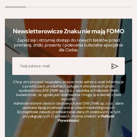
Newsletterowicze Znaku nie mają FOMO
Zapisz się i otrzymaj dostęp do nowych tekstów przed
premierą, zniżki, prezenty i polecenia kulturalne specjalnie
dla Ciebie.
Chcę otrzymywać na podany przeze mnie adres e-mail informacje
o promocjach, produktach, usługach oferowanych przez
wydawnictwo SIW ZNAK sp. z o.o. z siedzibą w Krakowie. Mam
świadomość, że zgoda jest dobrowolna i mogę ją w każdej chwili
wycofać.
Administratorem danych osobowych jest SIW ZNAK sp. z o.o., dane
osobowe będą przetwarzane w celach marketingowych.
Szczegółowe zasady przetwarzania danych osobowych, w tym
przysługujących Ci prawach, można znaleźć w
Polityce
Prywatności
.