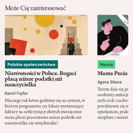
Może Cię zainteresować
Polskie społeczeństwo
Nauka
Nierówności w Polsce. Bogaci
Mama Pucia się
płacą niższe podatki niż
Agata Sikora
nauczycielka
Tatom daje się pra
Kamil Fejfer
osobistej ambicji, 
Dlaczego tak łatwo godzimy się na system, w
czyli cech i zachow
którym programista czy lekarz wystawiający
przedstawia się nat
faktury na setki tysięcy złotych miesięcznie
opiekuńcze, praktyc
może płacić procentowo niższe podatki niż
cierpliwe i nieusta
nauczycielka czy urzędniczka?