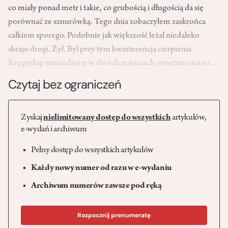
co miały ponad metr i takie, co grubością i długością da się
porównać ze sznurówką. Tego dnia zobaczyłem zaskrońca
całkiem sporego. Podobnie jak większość leżał niedaleko
skraju drogi. Żył. Był przy tym kwintesencją cierpienia.
Kręgosłup zmiażdżony w dwóch miejscach, wnętrzności na…
Czytaj bez ograniczeń
Zyskaj
nielimitowany dostęp do wszystkich
artykułów,
e-wydań i archiwum
Pełny dostęp do wszystkich artykułów
Każdy nowy numer od razu w e-wydaniu
Archiwum numerów zawsze pod ręką
Rozpocznij prenumeratę