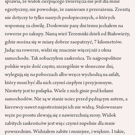
sprawia, że widok cierpiącego zwierzęcia nie jest dla mnie
egzotyczny, nie powoduje, że zamieram z przerażenia. Zresztą
nie dotyczy to tylko naszych podopiecznych, o których
wspomnę za chwilę. Dosłownie parę dni temu jechałem na
rowerze po zakupy. Naszą wieś Teremiski dzieli od Białowieży,
gdzie można się w miarę dobrze zaopatrzyć, 7 kilometrów.
Jadąc na rowerze, widzi się znacznie więcej niż z okna
samochodu. Tak zobaczyłem zaskrońca. Te najpospolitsze
polskie węże dość często, szczególnie w słoneczne dni,
wylegują się na poboczach albo wręcz wychodzą na asfalt,
który musi być dla nich czymś ciepłym i przyjemnym.
Niestety jest to pułapka. Wiele z nich ginie pod kołami
samochodów. Nie są w stanie uciec przed pędzącym autem, a
kierowcy nawet najostrożniejsi ich nie widzą. Stalowoszare
węże po prostu zlewają się z nawierzchnią szosy. Widok
zabitych zaskrońców jest więc czymś zupełnie dla mnie
powszednim. Widziałem zabite i mniejsze, i większe. I takie,