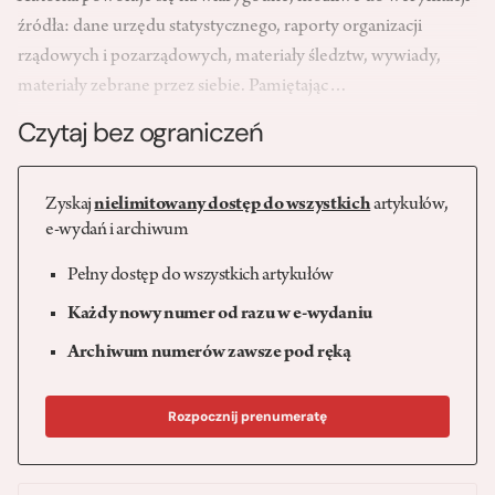
źródła: dane urzędu statystycznego, raporty organizacji
rządowych i pozarządowych, materiały śledztw, wywiady,
materiały zebrane przez siebie. Pamiętając…
Czytaj bez ograniczeń
Zyskaj
nielimitowany dostęp do wszystkich
artykułów,
e-wydań i archiwum
Pełny dostęp do wszystkich artykułów
Każdy nowy numer od razu w e-wydaniu
Archiwum numerów zawsze pod ręką
Rozpocznij prenumeratę