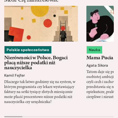
Może Cię zainteresować
Polskie społeczeństwo
Nauka
Nierówności w Polsce. Bogaci
Mama Pucia się
płacą niższe podatki niż
Agata Sikora
nauczycielka
Tatom daje się pra
Kamil Fejfer
osobistej ambicji, 
Dlaczego tak łatwo godzimy się na system, w
czyli cech i zachow
którym programista czy lekarz wystawiający
przedstawia się nat
faktury na setki tysięcy złotych miesięcznie
opiekuńcze, praktyc
może płacić procentowo niższe podatki niż
cierpliwe i nieusta
nauczycielka czy urzędniczka?