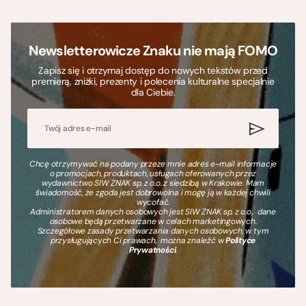
Newsletterowicze Znaku nie mają FOMO
Zapisz się i otrzymaj dostęp do nowych tekstów przed
premierą, zniżki, prezenty i polecenia kulturalne specjalnie
dla Ciebie.
Chcę otrzymywać na podany przeze mnie adres e-mail informacje
o promocjach, produktach, usługach oferowanych przez
wydawnictwo SIW ZNAK sp. z o.o. z siedzibą w Krakowie. Mam
świadomość, że zgoda jest dobrowolna i mogę ją w każdej chwili
wycofać.
Administratorem danych osobowych jest SIW ZNAK sp. z o.o., dane
osobowe będą przetwarzane w celach marketingowych.
Szczegółowe zasady przetwarzania danych osobowych, w tym
przysługujących Ci prawach, można znaleźć w
Polityce
Prywatności
.