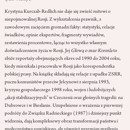
Krystyna Kurczab-Redlich nie daje się zwieść mitowi o
niepojmowalnej Rosji. Z wykształcenia prawnik, z
zawodowym zacięciem gromadzi fakty: statystyki, relacje
świadków, opinie ekspertów, fragmenty wywiadów,
zestawienia procentowe, łącząc to wszystko własnym
doświadczeniem życia w Rosji. Jej
Głową o mur Kremla
to
zbiór reportaży obejmujących okres od 1990 do 2004 roku,
kiedy mieszkała i pracowała w Rosji jako korespondentka
polskiej prasy. Na książkę składają się relacje z upadku ZSRR,
puczu komunistów przeciw Jelcynowi z sierpnia 1993,
kryzysu gospodarczego 1998 roku, wojen i ludobójczych
„akcji stabilizacyjnych” w Czeczenii oraz głośnych tragedii: na
Dubrowce i w Biesłanie. Uzupełnione o wrażenia z pierwszej
podróży do Związku Radzieckiego (1987) i dzisiejszy punkt
widzenia, dają kompleksowy obraz transformacji państwa i
społeczeństwa rosyjskiego, ale również przemian myślenia