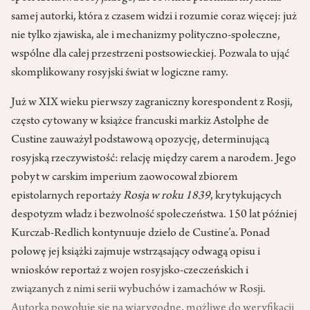
samej autorki, która z czasem widzi i rozumie coraz więcej: już
nie tylko zjawiska, ale i mechanizmy polityczno-społeczne,
wspólne dla całej przestrzeni postsowieckiej. Pozwala to ująć
skomplikowany rosyjski świat w logiczne ramy.
Już w XIX wieku pierwszy zagraniczny korespondent z Rosji,
często cytowany w książce francuski markiz Astolphe de
Custine zauważył podstawową opozycję, determinującą
rosyjską rzeczywistość: relację między carem a narodem. Jego
pobyt w carskim imperium zaowocował zbiorem
epistolarnych reportaży
Rosja w roku 1839
, krytykujących
despotyzm władz i bezwolność społeczeństwa. 150 lat później
Kurczab-Redlich kontynuuje dzieło de Custine’a. Ponad
połowę jej książki zajmuje wstrząsający odwagą opisu i
wniosków reportaż z wojen rosyjsko-czeczeńskich i
związanych z nimi serii wybuchów i zamachów w Rosji.
Autorka powołuje się na wiarygodne, możliwe do weryfikacji