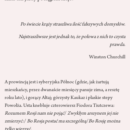
Po świecie krąży straszliwa ilość fałszywych domysłów.
Najstraszliwsze jest jednak to, że połowa z nich to czysta
prawda.
Winston Churchill
A prowincją jest i syberyjska Północ (gdzie, jak żartują
mieszkańcy, przez dwanaście miesięcy panuje zima, a resztę
roku lato), i gorący Ałtaj; górzysty Kaukaz i płaskie stepy
Powołża. Usta knebluje czterowiersz Fiodora Tiutczewa:
Rozumem Rosji nam nie pojąć
/
Zwykłym arszynem jej nie
zmierzyć:
/
Bo Rosja postać ma szczególną
/
Bo Rosję można
tylko wierzyć
.