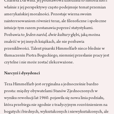
Charlesa Darwina. Jej podstawowa dziedzina to historia idei i
właśnie z jej perspektywy często podejmuje temat przemian
amerykańskiej moralności. Pozostaje wierna swoim
zainteresowaniom również teraz, ale filozoficzne i społeczne
intuicje tym razem postanawia poprzeć statystykami.
Pozbawia to
Jeden naród, dwie kultury
głębi, jaką można
znaleźć w jej innych książkach, ale nie pozbawia
przenikliwości. Talent pisarski Himmelfarb nieco blednie w
tłumaczeniu Piotra Boguckiego, niemniej przesłanie pracy jest
czytelne i nie może zostać zlekceważone.
Narcyzi i dysydenci
Teza Himmelfarb jest oryginalna a jednocześnie bardzo
prosta: między obywatelami Stanów Zjednoczonych w
wyniku rewolucji lat 1960. pojawiła się nowa linia podziału,
która przebiega nie zgodnie z tradycyjnym rozróżnieniem na
bogatych i biednych, wykształconych i niewykształconych, ale