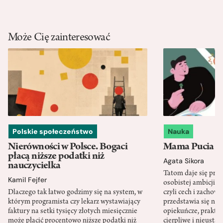
Może Cię zainteresować
Polskie społeczeństwo
Nauka
Nierówności w Polsce. Bogaci
Mama Pucia się
płacą niższe podatki niż
Agata Sikora
nauczycielka
Tatom daje się pra
Kamil Fejfer
osobistej ambicji, 
Dlaczego tak łatwo godzimy się na system, w
czyli cech i zachow
którym programista czy lekarz wystawiający
przedstawia się nat
faktury na setki tysięcy złotych miesięcznie
opiekuńcze, praktyc
może płacić procentowo niższe podatki niż
cierpliwe i nieusta