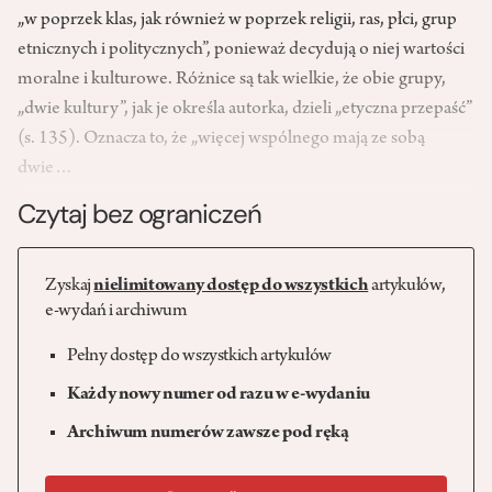
„w poprzek klas, jak również w poprzek religii, ras, płci, grup
etnicznych i politycznych”, ponieważ decydują o niej wartości
moralne i kulturowe. Różnice są tak wielkie, że obie grupy,
„dwie kultury”, jak je określa autorka, dzieli „etyczna przepaść”
(s. 135). Oznacza to, że „więcej wspólnego mają ze sobą
dwie…
Czytaj bez ograniczeń
Zyskaj
nielimitowany dostęp do wszystkich
artykułów,
e-wydań i archiwum
Pełny dostęp do wszystkich artykułów
Każdy nowy numer od razu w e-wydaniu
Archiwum numerów zawsze pod ręką