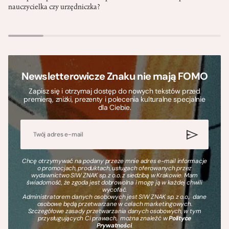
nauczycielka czy urzędniczka?
Newsletterowicze Znaku nie mają FOMO
Zapisz się i otrzymaj dostęp do nowych tekstów przed
premierą, zniżki, prezenty i polecenia kulturalne specjalnie
dla Ciebie.
Chcę otrzymywać na podany przeze mnie adres e-mail informacje
o promocjach, produktach, usługach oferowanych przez
wydawnictwo SIW ZNAK sp. z o.o. z siedzibą w Krakowie. Mam
świadomość, że zgoda jest dobrowolna i mogę ją w każdej chwili
wycofać.
Administratorem danych osobowych jest SIW ZNAK sp. z o.o., dane
osobowe będą przetwarzane w celach marketingowych.
Szczegółowe zasady przetwarzania danych osobowych, w tym
przysługujących Ci prawach, można znaleźć w
Polityce
Prywatności
.