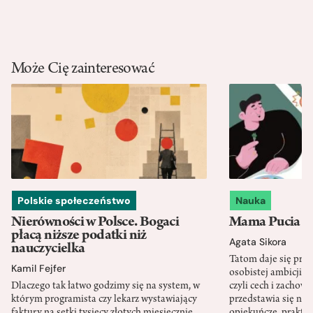
Może Cię zainteresować
Polskie społeczeństwo
Nauka
Nierówności w Polsce. Bogaci
Mama Pucia się
płacą niższe podatki niż
Agata Sikora
nauczycielka
Tatom daje się pra
Kamil Fejfer
osobistej ambicji, 
Dlaczego tak łatwo godzimy się na system, w
czyli cech i zachow
którym programista czy lekarz wystawiający
przedstawia się nat
faktury na setki tysięcy złotych miesięcznie
opiekuńcze, praktyc