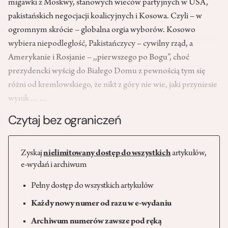
migawki z Moskwy, stanowych wieców partyjnych w USA,
pakistańskich negocjacji koalicyjnych i Kosowa. Czyli – w
ogromnym skrócie – globalna orgia wyborów. Kosowo
wybiera niepodległość, Pakistańczycy – cywilny rząd, a
Amerykanie i Rosjanie – ,,pierwszego po Bogu”, choć
prezydencki wyścig do Białego Domu z pewnością tym się
różni od kremlowskiego, że nikt z góry nie wie, jaki przyniesie
wynik……
Czytaj bez ograniczeń
Zyskaj
nielimitowany dostęp do wszystkich
artykułów,
e-wydań i archiwum
Pełny dostęp do wszystkich artykułów
Każdy nowy numer od razu w e-wydaniu
Archiwum numerów zawsze pod ręką