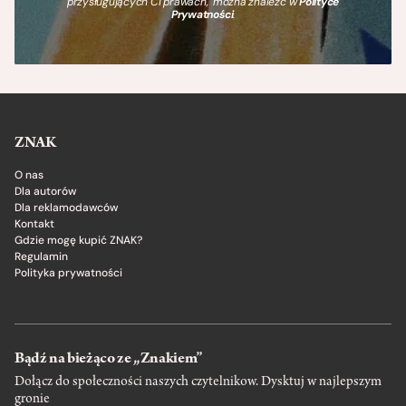
przysługujących Ci prawach, można znaleźć w
Polityce
Prywatności
.
ZNAK
O nas
Dla autorów
Dla reklamodawców
Kontakt
Gdzie mogę kupić ZNAK?
Regulamin
Polityka prywatności
Bądź na bieżąco ze „Znakiem”
Dołącz do społeczności naszych czytelnikow. Dysktuj w najlepszym
gronie