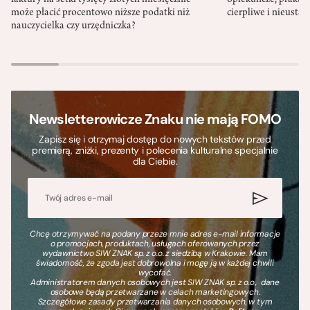
może płacić procentowo niższe podatki niż
cierpliwe i nieusta
nauczycielka czy urzędniczka?
Newsletterowicze Znaku nie mają FOMO
Zapisz się i otrzymaj dostęp do nowych tekstów przed
premierą, zniżki, prezenty i polecenia kulturalne specjalnie
dla Ciebie.
Chcę otrzymywać na podany przeze mnie adres e-mail informacje
o promocjach, produktach, usługach oferowanych przez
wydawnictwo SIW ZNAK sp. z o.o. z siedzibą w Krakowie. Mam
świadomość, że zgoda jest dobrowolna i mogę ją w każdej chwili
wycofać.
Administratorem danych osobowych jest SIW ZNAK sp. z o.o., dane
osobowe będą przetwarzane w celach marketingowych.
Szczegółowe zasady przetwarzania danych osobowych, w tym