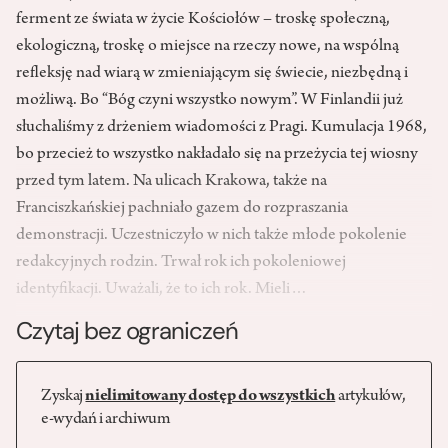
ferment ze świata w życie Kościołów – troskę społeczną,
ekologiczną, troskę o miejsce na rzeczy nowe, na wspólną
refleksję nad wiarą w zmieniającym się świecie, niezbędną i
możliwą. Bo “Bóg czyni wszystko nowym”. W Finlandii już
słuchaliśmy z drżeniem wiadomości z Pragi. Kumulacja 1968,
bo przecież to wszystko nakładało się na przeżycia tej wiosny
przed tym latem. Na ulicach Krakowa, także na
Franciszkańskiej pachniało gazem do rozpraszania
demonstracji. Uczestniczyło w nich także młode pokolenie
redakcyjnych rodzin. Trwał rok ich pokoleniowej
identyfikacji. Uważali, że to ich rok. Mieli…
Czytaj bez ograniczeń
Zyskaj
nielimitowany dostęp do wszystkich
artykułów,
e-wydań i archiwum