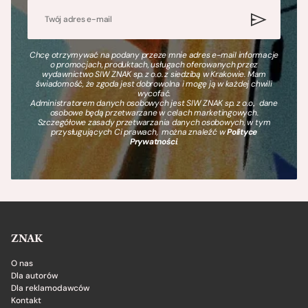
Chcę otrzymywać na podany przeze mnie adres e-mail informacje
o promocjach, produktach, usługach oferowanych przez
wydawnictwo SIW ZNAK sp. z o.o. z siedzibą w Krakowie. Mam
świadomość, że zgoda jest dobrowolna i mogę ją w każdej chwili
wycofać.
Administratorem danych osobowych jest SIW ZNAK sp. z o.o., dane
osobowe będą przetwarzane w celach marketingowych.
Szczegółowe zasady przetwarzania danych osobowych, w tym
przysługujących Ci prawach, można znaleźć w
Polityce
Prywatności
.
ZNAK
O nas
Dla autorów
Dla reklamodawców
Kontakt