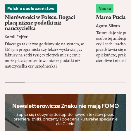
Polskie społeczeństwo
Nauka
Nierówności w Polsce. Bogaci
Mama Pucia się
płacą niższe podatki niż
Agata Sikora
nauczycielka
Tatom daje się pra
Kamil Fejfer
osobistej ambicji, 
Dlaczego tak łatwo godzimy się na system, w
czyli cech i zachow
którym programista czy lekarz wystawiający
przedstawia się nat
faktury na setki tysięcy złotych miesięcznie
opiekuńcze, praktyc
może płacić procentowo niższe podatki niż
cierpliwe i nieusta
nauczycielka czy urzędniczka?
Newsletterowicze Znaku nie mają FOMO
Zapisz się i otrzymaj dostęp do nowych tekstów przed
premierą, zniżki, prezenty i polecenia kulturalne specjalnie
dla Ciebie.