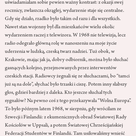
uświadamiałam sobie pewien ważny kontrast: z okazji swej
rocznicy, zwłaszcza okrągłej, wydarzenie staje się centralne.
Gdy się działo, rzadko było takim od razu i dla wszystkich.
Nawet stan wojenny był dla mieszkańców wielu okolic
wydarzeniem raczej z telewizora. W 1968 nie telewizja, lecz
radio odegrało główną rolę w nanoszeniu na moje życie
uderzenia w ludzką, czeską twarz nadziei. Tuż obok, w
Krakowie, mając jak ja, dobry odbiornik, można było słuchać
gasnących kolejno, przejmowanych przez interwentów
czeskich stacji. Radiowcy żegnali się ze słuchaczami, bo “tamci
już są na dole”, słychać było trzaski i ciszę. Potem inny słabszy
głos, gdzieś bardziej z daleka. Kto jeszcze słuchał tych
sygnałów? Na pewno coś z tego przekazywała “Wolna Europa”.
To było późnym latem 1968, w sierpniu, gdy wróciłam ze
Szwecji i Finlandii: z ekumenicznych obrad Światowej Rady
Kościołów w Uppsali, a potem Światowej Chrześcijańskiej
Federacji Studentów w Finlandii. Tam usiłowaliśmy wnieść