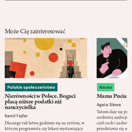
Może Cię zainteresować
Polskie społeczeństwo
Nauka
Nierówności w Polsce. Bogaci
Mama Pucia się
płacą niższe podatki niż
Agata Sikora
nauczycielka
Tatom daje się pra
Kamil Fejfer
osobistej ambicji, 
Dlaczego tak łatwo godzimy się na system, w
czyli cech i zachow
którym programista czy lekarz wystawiający
przedstawia się nat