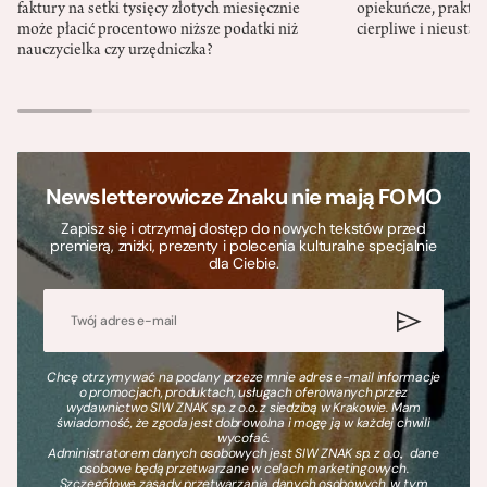
faktury na setki tysięcy złotych miesięcznie
opiekuńcze, praktyc
może płacić procentowo niższe podatki niż
cierpliwe i nieusta
nauczycielka czy urzędniczka?
Newsletterowicze Znaku nie mają FOMO
Zapisz się i otrzymaj dostęp do nowych tekstów przed
premierą, zniżki, prezenty i polecenia kulturalne specjalnie
dla Ciebie.
Chcę otrzymywać na podany przeze mnie adres e-mail informacje
o promocjach, produktach, usługach oferowanych przez
wydawnictwo SIW ZNAK sp. z o.o. z siedzibą w Krakowie. Mam
świadomość, że zgoda jest dobrowolna i mogę ją w każdej chwili
wycofać.
Administratorem danych osobowych jest SIW ZNAK sp. z o.o., dane
osobowe będą przetwarzane w celach marketingowych.
Szczegółowe zasady przetwarzania danych osobowych, w tym