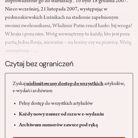
doprowadzenie go do stabilizacji”. To było 18 grudnia 2007.
Nieco wcześniej, 21 listopada 2007, występując w
podmoskiewskich Łużnikach na stadionie zapełnionym
swoimi zwolennikami, Władimir Putin rzucił hasło: bij wroga!
W kraju i poza nim. Wróg wewnętrzny to każdy, kto jest poza
partią Jedna Rosja, nieważne – na lewicy czy na prawicy. Wróg
zewnętrzny –…
Czytaj bez ograniczeń
Zyskaj
nielimitowany dostęp do wszystkich
artykułów,
e-wydań i archiwum
Pełny dostęp do wszystkich artykułów
Każdy nowy numer od razu w e-wydaniu
Archiwum numerów zawsze pod ręką