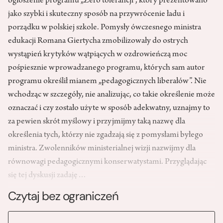
ogłoszenie programu „Zero tolerancji”, który prezentowano
jako szybki i skuteczny sposób na przywrócenie ładu i
porządku w polskiej szkole. Pomysły ówczesnego ministra
edukacji Romana Giertycha zmobilizowały do ostrych
wystąpień krytyków wątpiących w ozdrowieńczą moc
pośpiesznie wprowadzanego programu, których sam autor
programu określił mianem „pedagogicznych liberałów”. Nie
wchodząc w szczegóły, nie analizując, co takie określenie może
oznaczać i czy zostało użyte w sposób adekwatny, uznajmy to
za pewien skrót myślowy i przyjmijmy taką nazwę dla
określenia tych, którzy nie zgadzają się z pomysłami byłego
ministra. Zwolenników ministerialnej wizji nazwijmy dla
równowagi pedagogicznymi konserwatystami. Przyglądając
się tej dyskusji zadaję…
Czytaj bez ograniczeń