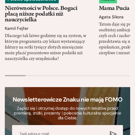
Nierówności w Polsce. Bogaci
Mama Pucia się
płacą niższe podatki niż
Agata Sikora
nauczycielka
Tatom daje się pra
Kamil Fejfer
osobistej ambicji, 
Dlaczego tak łatwo godzimy się na system, w
czyli cech i zachow
którym programista czy lekarz wystawiający
przedstawia się nat
faktury na setki tysięcy złotych miesięcznie
opiekuńcze, praktyc
może płacić procentowo niższe podatki niż
cierpliwe i nieusta
nauczycielka czy urzędniczka?
Newsletterowicze Znaku nie mają FOMO
Zapisz się i otrzymaj dostęp do nowych tekstów przed
premierą, zniżki, prezenty i polecenia kulturalne specjalnie
dla Ciebie.