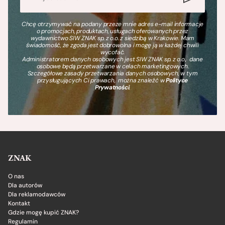
Chcę otrzymywać na podany przeze mnie adres e-mail informacje
o promocjach, produktach, usługach oferowanych przez
wydawnictwo SIW ZNAK sp. z o.o. z siedzibą w Krakowie. Mam
świadomość, że zgoda jest dobrowolna i mogę ją w każdej chwili
wycofać.
Administratorem danych osobowych jest SIW ZNAK sp. z o.o., dane
osobowe będą przetwarzane w celach marketingowych.
Szczegółowe zasady przetwarzania danych osobowych, w tym
przysługujących Ci prawach, można znaleźć w
Polityce
Prywatności
.
ZNAK
O nas
Dla autorów
Dla reklamodawców
Kontakt
Gdzie mogę kupić ZNAK?
Regulamin