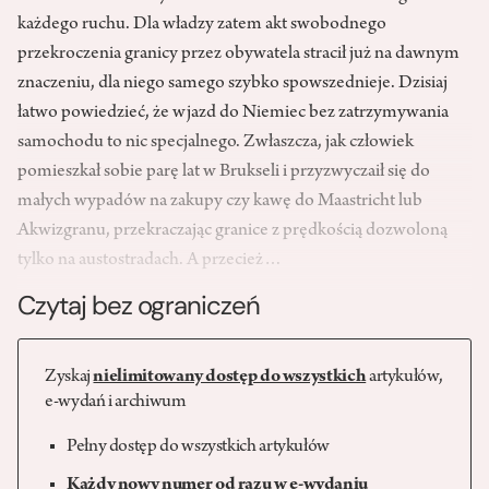
każdego ruchu. Dla władzy zatem akt swobodnego
przekroczenia granicy przez obywatela stracił już na dawnym
znaczeniu, dla niego samego szybko spowszednieje. Dzisiaj
łatwo powiedzieć, że wjazd do Niemiec bez zatrzymywania
samochodu to nic specjalnego. Zwłaszcza, jak człowiek
pomieszkał sobie parę lat w Brukseli i przyzwyczaił się do
małych wypadów na zakupy czy kawę do Maastricht lub
Akwizgranu, przekraczając granice z prędkością dozwoloną
tylko na austostradach. A przecież…
Czytaj bez ograniczeń
Zyskaj
nielimitowany dostęp do wszystkich
artykułów,
e-wydań i archiwum
Pełny dostęp do wszystkich artykułów
Każdy nowy numer od razu w e-wydaniu