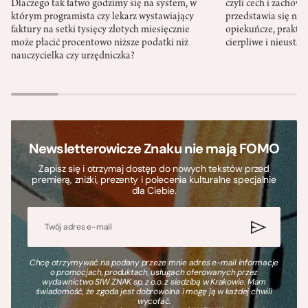
Dlaczego tak łatwo godzimy się na system, w
czyli cech i zachow
którym programista czy lekarz wystawiający
przedstawia się nat
faktury na setki tysięcy złotych miesięcznie
opiekuńcze, praktyc
może płacić procentowo niższe podatki niż
cierpliwe i nieusta
nauczycielka czy urzędniczka?
Newsletterowicze Znaku nie mają FOMO
Zapisz się i otrzymaj dostęp do nowych tekstów przed
premierą, zniżki, prezenty i polecenia kulturalne specjalnie
dla Ciebie.
Chcę otrzymywać na podany przeze mnie adres e-mail informacje
o promocjach, produktach, usługach oferowanych przez
wydawnictwo SIW ZNAK sp. z o.o. z siedzibą w Krakowie. Mam
świadomość, że zgoda jest dobrowolna i mogę ją w każdej chwili
wycofać.