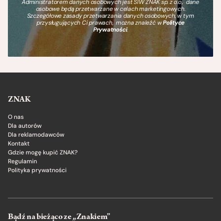
Administratorem danych osobowych jest SIW ZNAK sp. z o.o., dane
osobowe będą przetwarzane w celach marketingowych.
Szczegółowe zasady przetwarzania danych osobowych, w tym
przysługujących Ci prawach, można znaleźć w
Polityce
Prywatności
.
ZNAK
O nas
Dla autorów
Dla reklamodawców
Kontakt
Gdzie mogę kupić ZNAK?
Regulamin
Polityka prywatności
Bądź na bieżąco ze „Znakiem”