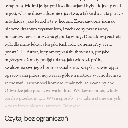
terapeutą. Moimi jedynymi kwalifikacjami były: dojrzały wiek
męski, własne doświadczenie ojcostwa, a także dwa lata pracy z
młodzieżą, jako katechety w liceum. Zaciekawiony jednak
nieoczekiwanym wyzwaniem, i zachęcony przez żonę,
postanowiłem skoczyć na głęboką wodę. Dodatkową zachętą
była dla mnie lektura książki Richarda Cohena „Wyjść na
prostą”
[1]
. Autor, były amerykański showman, już jako
mężczyzna żonaty podjął udaną, jak twierdzi, próbę
zwalczenia swojego homoseksualizmu. Książka, zawierająca
opracowaną przez niego szczegółową metodę wychodzenia z
zachowań i skłonności homoseksualnych, zalecana była w
Odwadze jako podstawowa lektura. Wydawała mi się wtedy
bardzo przekonująca. W ten sposób – i w takim stanie umysłu
– zostałem wolontariuszem w Odwadze….
Czytaj bez ograniczeń