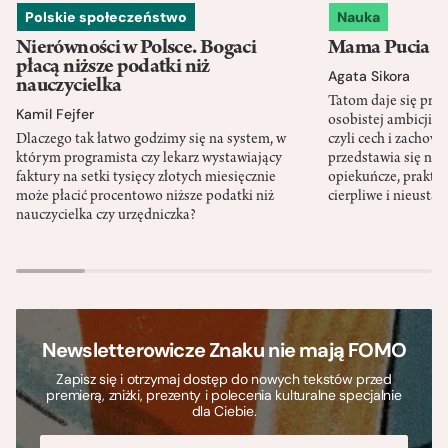
Polskie społeczeństwo
Nauka
Nierówności w Polsce. Bogaci
Mama Pucia się
płacą niższe podatki niż
Agata Sikora
nauczycielka
Tatom daje się pra
Kamil Fejfer
osobistej ambicji, 
Dlaczego tak łatwo godzimy się na system, w
czyli cech i zachow
którym programista czy lekarz wystawiający
przedstawia się nat
faktury na setki tysięcy złotych miesięcznie
opiekuńcze, praktyc
może płacić procentowo niższe podatki niż
cierpliwe i nieusta
nauczycielka czy urzędniczka?
Newsletterowicze Znaku nie mają FOMO
Zapisz się i otrzymaj dostęp do nowych tekstów przed
premierą, zniżki, prezenty i polecenia kulturalne specjalnie
dla Ciebie.