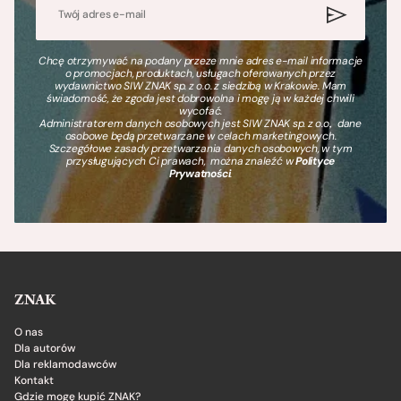
Chcę otrzymywać na podany przeze mnie adres e-mail informacje
o promocjach, produktach, usługach oferowanych przez
wydawnictwo SIW ZNAK sp. z o.o. z siedzibą w Krakowie. Mam
świadomość, że zgoda jest dobrowolna i mogę ją w każdej chwili
wycofać.
Administratorem danych osobowych jest SIW ZNAK sp. z o.o., dane
osobowe będą przetwarzane w celach marketingowych.
Szczegółowe zasady przetwarzania danych osobowych, w tym
przysługujących Ci prawach, można znaleźć w
Polityce
Prywatności
.
ZNAK
O nas
Dla autorów
Dla reklamodawców
Kontakt
Gdzie mogę kupić ZNAK?