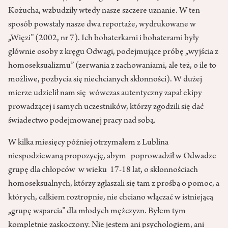
Kożucha, wzbudziły wtedy nasze szczere uznanie. W ten
sposób powstały nasze dwa reportaże, wydrukowane w
„Więzi” (2002, nr 7). Ich bohaterkami i bohaterami były
głównie osoby z kręgu Odwagi, podejmujące próbę „wyjścia z
homoseksualizmu” (zerwania z zachowaniami, ale też, o ile to
możliwe, pozbycia się niechcianych skłonności). W dużej
mierze udzielił nam się wówczas autentyczny zapał ekipy
prowadzącej i samych uczestników, którzy zgodzili się dać
świadectwo podejmowanej pracy nad sobą.
W kilka miesięcy później otrzymałem z Lublina
niespodziewaną propozycję, abym poprowadził w Odwadze
grupę dla chłopców w wieku 17-18 lat, o skłonnościach
homoseksualnych, którzy zgłaszali się tam z prośbą o pomoc, a
których, całkiem roztropnie, nie chciano włączać w istniejącą
„grupę wsparcia” dla młodych mężczyzn. Byłem tym
kompletnie zaskoczony. Nie jestem ani psychologiem, ani