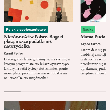
Polskie społeczeństwo
Nauka
Nierówności w Polsce. Bogaci
Mama Pucia się
płacą niższe podatki niż
Agata Sikora
nauczycielka
Tatom daje się pra
Kamil Fejfer
osobistej ambicji, 
Dlaczego tak łatwo godzimy się na system, w
czyli cech i zachow
którym programista czy lekarz wystawiający
przedstawia się nat
faktury na setki tysięcy złotych miesięcznie
opiekuńcze, praktyc
może płacić procentowo niższe podatki niż
cierpliwe i nieusta
nauczycielka czy urzędniczka?