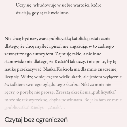
Uczy się, wbudowuje w siebie wartości, które
działają, gdy są tak wcielone.
Nie chcę być nazywana publicystką katolicką ostatecznie
dlatego, że chcę myśleć i pisać, nie angażując w to żadnego
zewnętrznego autorytetu. Zajmuję takie, a nie inne
stanowisko nie dlatego, że Kościół tak uczy, i nie po to, by tę
naukę przekazywać. Nauka Kościoła ma dla mnie znaczenie,
liczy się. Widzę w niej często wielki skarb, ale jestem wyłącznie
świadkiem swojego oglądu tego skarbu. Nikt za mnie nie
ręczy, o porękę nie proszę. Zresztą określenia „publicystka”
może się też wyrzeknę, chyba powinnam. Bo jaka tam ze mnie
„publicystka”. Kiedyś – „Znak”…
Czytaj bez ograniczeń