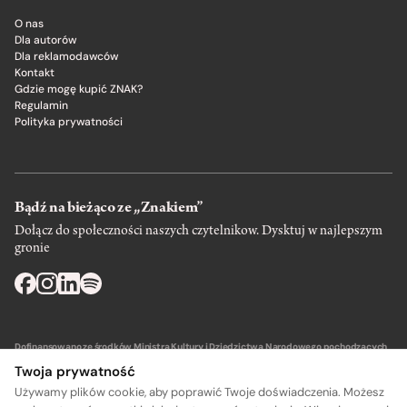
O nas
Dla autorów
Dla reklamodawców
Kontakt
Gdzie mogę kupić ZNAK?
Regulamin
Polityka prywatności
Bądź na bieżąco ze „Znakiem”
Dołącz do społeczności naszych czytelnikow. Dysktuj w najlepszym
gronie
Dofinansowano ze środków Ministra Kultury i Dziedzictwa Narodowego pochodzących
z Funduszu Promocji Kultury – państwowego funduszu celowego.
Twoja prywatność
Używamy plików cookie, aby poprawić Twoje doświadczenia. Możesz