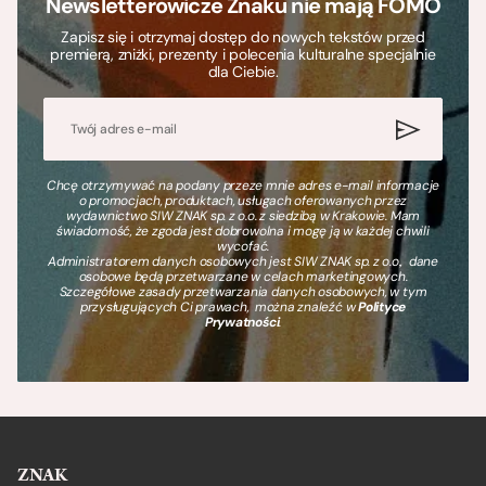
Newsletterowicze Znaku nie mają FOMO
Zapisz się i otrzymaj dostęp do nowych tekstów przed
premierą, zniżki, prezenty i polecenia kulturalne specjalnie
dla Ciebie.
Chcę otrzymywać na podany przeze mnie adres e-mail informacje
o promocjach, produktach, usługach oferowanych przez
wydawnictwo SIW ZNAK sp. z o.o. z siedzibą w Krakowie. Mam
świadomość, że zgoda jest dobrowolna i mogę ją w każdej chwili
wycofać.
Administratorem danych osobowych jest SIW ZNAK sp. z o.o., dane
osobowe będą przetwarzane w celach marketingowych.
Szczegółowe zasady przetwarzania danych osobowych, w tym
przysługujących Ci prawach, można znaleźć w
Polityce
Prywatności
.
ZNAK