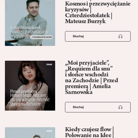
Kosmos i przezwyciężanie
kryzysów |
Czterdziestolatek |
Mateusz Burzyk
Słuchaj
„Moi przyjaciele”,
„Requiem dla snu”
i słońce wschodzi
na Zachodzie | Przed
premierą | Amelia
Sarnowska
Słuchaj
Kiedy czujesz flow |
Polowanie na Idee |