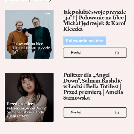
Jak polubić swoje przyszłe
„ja”? | Polowanie na Idee |
Michał Jędrzejek & Karol
Kleczka
Polowanie na Idee
Słuchaj
Pulitzer dla „Angel
Down”, Salman Rushdie
w Łodzi i Bella Tofifest |
Przed premierą | Amelia
Sarnowska
Słuchaj