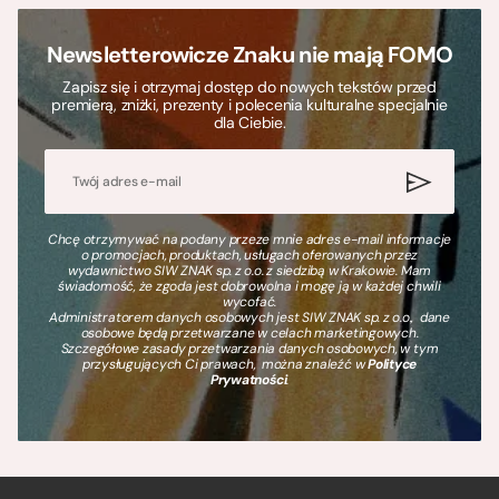
Newsletterowicze Znaku nie mają FOMO
Zapisz się i otrzymaj dostęp do nowych tekstów przed
premierą, zniżki, prezenty i polecenia kulturalne specjalnie
dla Ciebie.
Chcę otrzymywać na podany przeze mnie adres e-mail informacje
o promocjach, produktach, usługach oferowanych przez
wydawnictwo SIW ZNAK sp. z o.o. z siedzibą w Krakowie. Mam
świadomość, że zgoda jest dobrowolna i mogę ją w każdej chwili
wycofać.
Administratorem danych osobowych jest SIW ZNAK sp. z o.o., dane
osobowe będą przetwarzane w celach marketingowych.
Szczegółowe zasady przetwarzania danych osobowych, w tym
przysługujących Ci prawach, można znaleźć w
Polityce
Prywatności
.