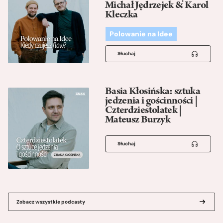
Michał Jędrzejek & Karol
Kleczka
Polowanie na Idee
Słuchaj
Basia Kłosińska: sztuka
jedzenia i gościnności |
Czterdziestolatek |
Mateusz Burzyk
Słuchaj
Zobacz wszystkie podcasty