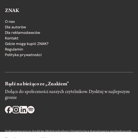
ZNAK
O nas
Dla autorów
Dla reklamodawców
Kontakt
Gdzie mogę kupić ZNAK?
Regulamin
Polityka prywatności
Bądź na bieżąco ze „Znakiem”
Dołącz do społeczności naszych czytelnikow. Dysktuj w najlepszym
gronie
Dofinansowano ze środków Ministra Kultury i Dziedzictwa Narodowego pochodzących
z Funduszu Promocji Kultury – państwowego funduszu celowego.