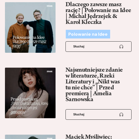
Dlaczego zawsze masz
rację? | Polowanie na Idee
| Michał Jędrzejek &
Karol Kleczka
Polowanie na Idee
Słuchaj
Najsmutniejsze zdanie
w literaturze, Rzeki
Literatury i „Nikt was
tu nie chce” | Przed
premierą | Amelia
Sarnowska
Słuchaj
Maciek Myśliwiec: