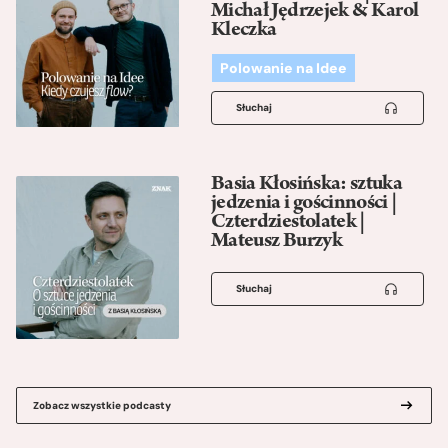
Michał Jędrzejek & Karol
Kleczka
Polowanie na Idee
Słuchaj
Basia Kłosińska: sztuka
jedzenia i gościnności |
Czterdziestolatek |
Mateusz Burzyk
Słuchaj
Zobacz wszystkie podcasty