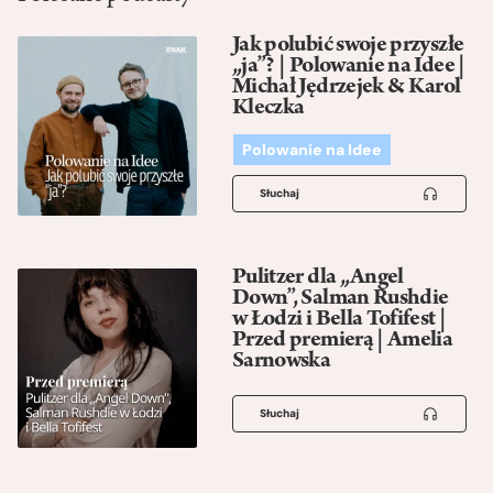
Jak polubić swoje przyszłe
„ja”? | Polowanie na Idee |
Michał Jędrzejek & Karol
Kleczka
Polowanie na Idee
Słuchaj
Pulitzer dla „Angel
Down”, Salman Rushdie
w Łodzi i Bella Tofifest |
Przed premierą | Amelia
Sarnowska
Słuchaj