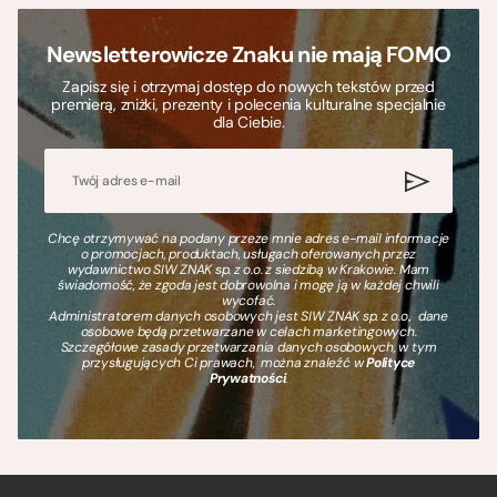
Newsletterowicze Znaku nie mają FOMO
Zapisz się i otrzymaj dostęp do nowych tekstów przed
premierą, zniżki, prezenty i polecenia kulturalne specjalnie
dla Ciebie.
Chcę otrzymywać na podany przeze mnie adres e-mail informacje
o promocjach, produktach, usługach oferowanych przez
wydawnictwo SIW ZNAK sp. z o.o. z siedzibą w Krakowie. Mam
świadomość, że zgoda jest dobrowolna i mogę ją w każdej chwili
wycofać.
Administratorem danych osobowych jest SIW ZNAK sp. z o.o., dane
osobowe będą przetwarzane w celach marketingowych.
Szczegółowe zasady przetwarzania danych osobowych, w tym
przysługujących Ci prawach, można znaleźć w
Polityce
Prywatności
.