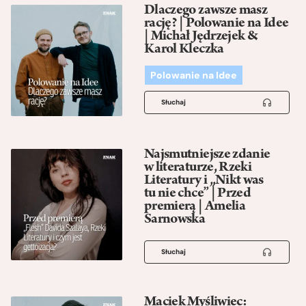
Dlaczego zawsze masz
rację? | Polowanie na Idee
| Michał Jędrzejek &
Karol Kleczka
Polowanie na Idee
Słuchaj
Najsmutniejsze zdanie
w literaturze, Rzeki
Literatury i „Nikt was
tu nie chce” | Przed
premierą | Amelia
Sarnowska
Słuchaj
Maciek Myśliwiec: