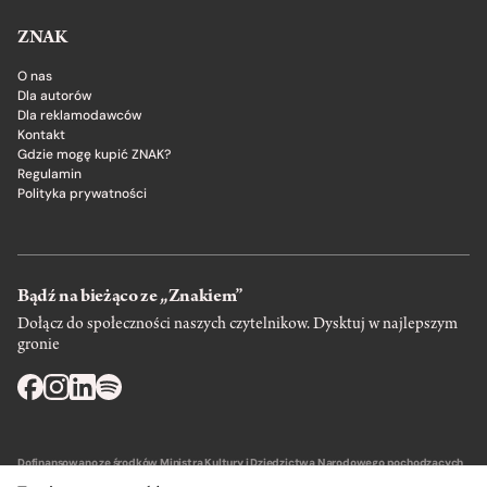
ZNAK
O nas
Dla autorów
Dla reklamodawców
Kontakt
Gdzie mogę kupić ZNAK?
Regulamin
Polityka prywatności
Bądź na bieżąco ze „Znakiem”
Dołącz do społeczności naszych czytelnikow. Dysktuj w najlepszym
gronie
Dofinansowano ze środków Ministra Kultury i Dziedzictwa Narodowego pochodzących
z Funduszu Promocji Kultury – państwowego funduszu celowego.