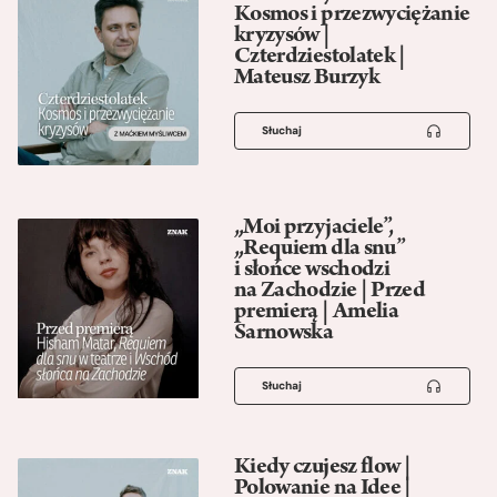
Kosmos i przezwyciężanie
kryzysów |
Czterdziestolatek |
Mateusz Burzyk
Słuchaj
„Moi przyjaciele”,
„Requiem dla snu”
i słońce wschodzi
na Zachodzie | Przed
premierą | Amelia
Sarnowska
Słuchaj
Kiedy czujesz flow |
Polowanie na Idee |