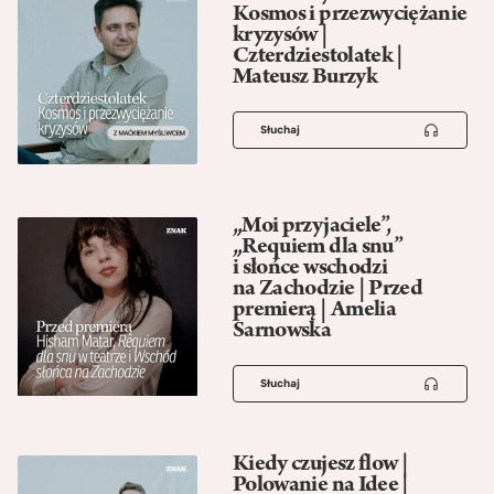
Kosmos i przezwyciężanie
kryzysów |
Czterdziestolatek |
Mateusz Burzyk
Słuchaj
„Moi przyjaciele”,
„Requiem dla snu”
i słońce wschodzi
na Zachodzie | Przed
premierą | Amelia
Sarnowska
Słuchaj
Kiedy czujesz flow |
Polowanie na Idee |