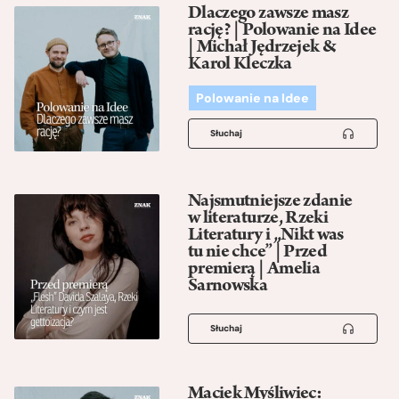
Dlaczego zawsze masz
rację? | Polowanie na Idee
| Michał Jędrzejek &
Karol Kleczka
Polowanie na Idee
Słuchaj
Najsmutniejsze zdanie
w literaturze, Rzeki
Literatury i „Nikt was
tu nie chce” | Przed
premierą | Amelia
Sarnowska
Słuchaj
Maciek Myśliwiec: