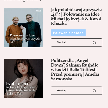
Jak polubić swoje przyszłe
„ja”? | Polowanie na Idee |
Michał Jędrzejek & Karol
Kleczka
Polowanie na Idee
Słuchaj
Pulitzer dla „Angel
Down”, Salman Rushdie
w Łodzi i Bella Tofifest |
Przed premierą | Amelia
Sarnowska
Słuchaj