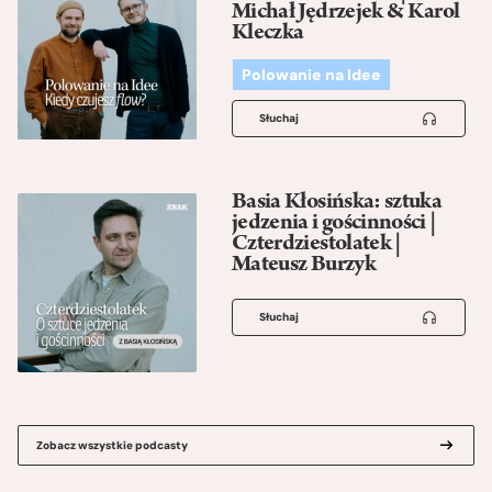
Michał Jędrzejek & Karol
Kleczka
Polowanie na Idee
Słuchaj
Basia Kłosińska: sztuka
jedzenia i gościnności |
Czterdziestolatek |
Mateusz Burzyk
Słuchaj
Zobacz wszystkie podcasty