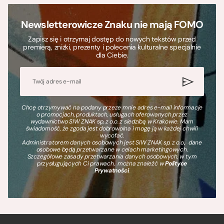
Newsletterowicze Znaku nie mają FOMO
Zapisz się i otrzymaj dostęp do nowych tekstów przed
premierą, zniżki, prezenty i polecenia kulturalne specjalnie
dla Ciebie.
Chcę otrzymywać na podany przeze mnie adres e-mail informacje
o promocjach, produktach, usługach oferowanych przez
wydawnictwo SIW ZNAK sp. z o.o. z siedzibą w Krakowie. Mam
świadomość, że zgoda jest dobrowolna i mogę ją w każdej chwili
wycofać.
Administratorem danych osobowych jest SIW ZNAK sp. z o.o., dane
osobowe będą przetwarzane w celach marketingowych.
Szczegółowe zasady przetwarzania danych osobowych, w tym
przysługujących Ci prawach, można znaleźć w
Polityce
Prywatności
.