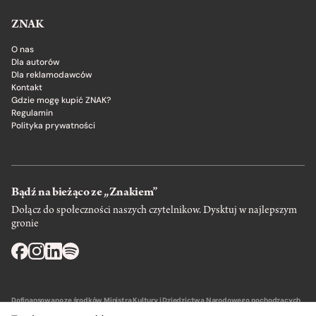
ZNAK
O nas
Dla autorów
Dla reklamodawców
Kontakt
Gdzie mogę kupić ZNAK?
Regulamin
Polityka prywatności
Bądź na bieżąco ze „Znakiem”
Dołącz do społeczności naszych czytelnikow. Dysktuj w najlepszym
gronie
Dofinansowano ze środków Ministra Kultury i Dziedzictwa Narodowego pochodzących
z Funduszu Promocji Kultury – państwowego funduszu celowego.