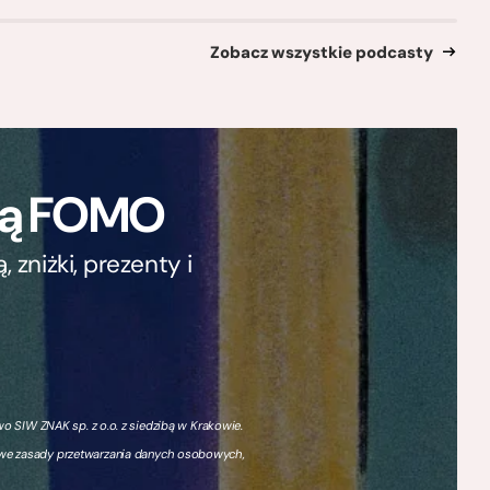
Zobacz wszystkie podcasty
ają FOMO
zniżki, prezenty i
 SIW ZNAK sp. z o.o. z siedzibą w Krakowie.
owe zasady przetwarzania danych osobowych,