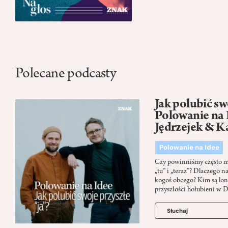
Polecane podcasty
Jak polubić swo
Polowanie na 
Jędrzejek & K
Polowanie na Idee
Czy powinniśmy często myś
„tu” i „teraz”? Dlaczego n
kogoś obcego? Kim są lon
przyszłości hołubieni w 
Słuchaj