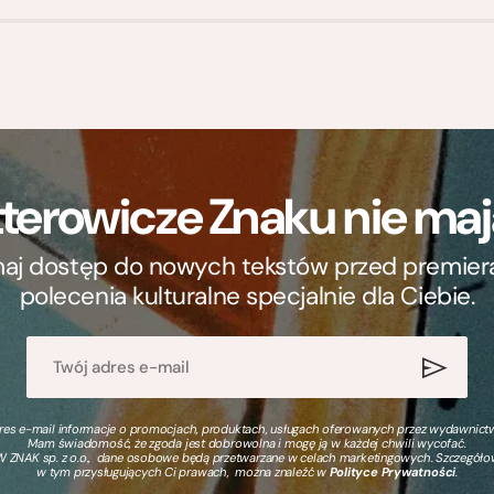
terowicze Znaku nie m
ymaj dostęp do nowych tekstów przed premierą, 
polecenia kulturalne specjalnie dla Ciebie.
s e-mail informacje o promocjach, produktach, usługach oferowanych przez wydawnictwo
Mam świadomość, że zgoda jest dobrowolna i mogę ją w każdej chwili wycofać.
 ZNAK sp. z o.o., dane osobowe będą przetwarzane w celach marketingowych. Szczegół
w tym przysługujących Ci prawach, można znaleźć w
Polityce Prywatności
.