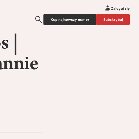
Zaloguj się
Kup najnowszy numer
Subskrybuj
s |
annie