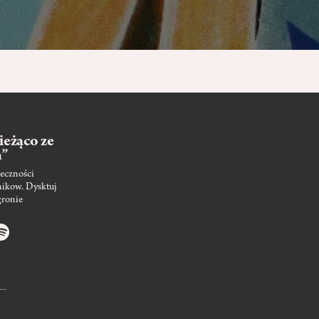
ieżąco ze
m”
eczności
nikow. Dysktuj
gronie