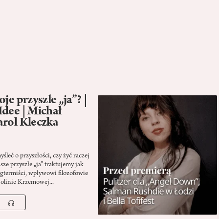
je przyszłe „ja”? |
Idee | Michał
arol Kleczka
leć o przyszłości, czy żyć raczej
asze przyszłe „ja” traktujemy jak
gtermiści, wpływowi filozofowie
Dolinie Krzemowej...