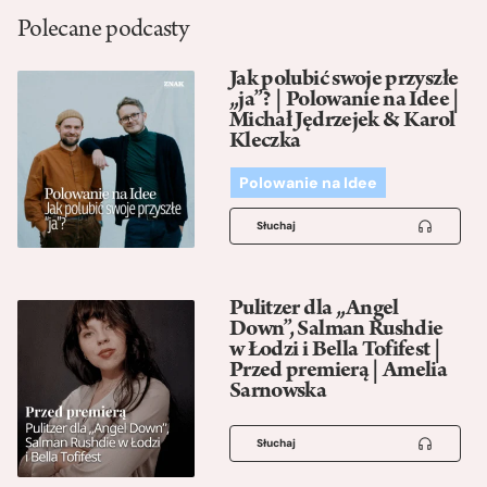
Polecane podcasty
Jak polubić swoje przyszłe
„ja”? | Polowanie na Idee |
Michał Jędrzejek & Karol
Kleczka
Polowanie na Idee
Słuchaj
Pulitzer dla „Angel
Down”, Salman Rushdie
w Łodzi i Bella Tofifest |
Przed premierą | Amelia
Sarnowska
Słuchaj