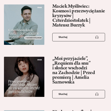
Maciek Myśliwiec:
Kosmos i przezwyciężanie
kryzysów |
Czterdziestolatek |
Mateusz Burzyk
Słuchaj
„Moi przyjaciele”,
„Requiem dla snu”
i słońce wschodzi
na Zachodzie | Przed
premierą | Amelia
Sarnowska
Słuchaj