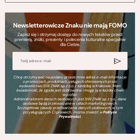
Newsletterowicze Znaku nie mają FOMO
Zapisz się i otrzymaj dostęp do nowych tekstów przed
premierą, zniżki, prezenty i polecenia kulturalne specjalnie
dla Ciebie.
Chcę otrzymywać na podany przeze mnie adres e-mail informacje
o promocjach, produktach, usługach oferowanych przez
wydawnictwo SIW ZNAK sp. z o.o. z siedzibą w Krakowie. Mam
świadomość, że zgoda jest dobrowolna i mogę ją w każdej chwili
wycofać.
Administratorem danych osobowych jest SIW ZNAK sp. z o.o., dane
osobowe będą przetwarzane w celach marketingowych.
Szczegółowe zasady przetwarzania danych osobowych, w tym
przysługujących Ci prawach, można znaleźć w
Polityce
Prywatności
.