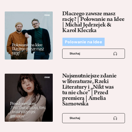
Dlaczego zawsze masz
rację? | Polowanie na Idee
| Michał Jędrzejek &
Karol Kleczka
Polowanie na Idee
Słuchaj
Najsmutniejsze zdanie
w literaturze, Rzeki
Literatury i „Nikt was
tu nie chce” | Przed
premierą | Amelia
Sarnowska
Słuchaj