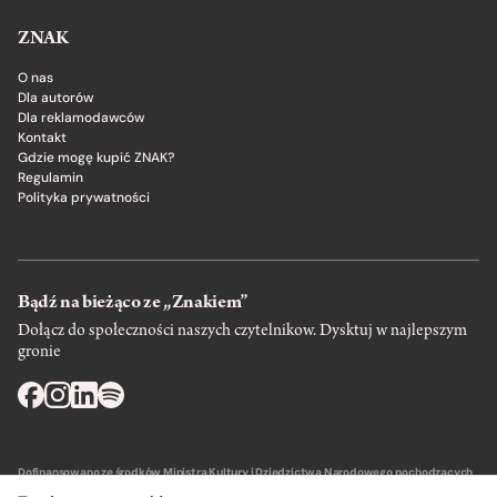
ZNAK
O nas
Dla autorów
Dla reklamodawców
Kontakt
Gdzie mogę kupić ZNAK?
Regulamin
Polityka prywatności
Bądź na bieżąco ze „Znakiem”
Dołącz do społeczności naszych czytelnikow. Dysktuj w najlepszym
gronie
Dofinansowano ze środków Ministra Kultury i Dziedzictwa Narodowego pochodzących
z Funduszu Promocji Kultury – państwowego funduszu celowego.