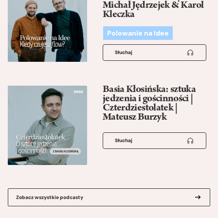
Michał Jędrzejek & Karol
Kleczka
Polowanie na Idee
Słuchaj
Basia Kłosińska: sztuka
jedzenia i gościnności |
Czterdziestolatek |
Mateusz Burzyk
Słuchaj
Zobacz wszystkie podcasty