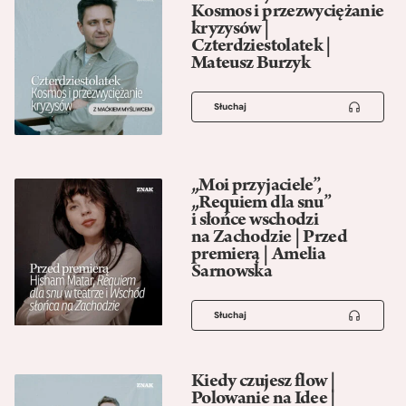
Kosmos i przezwyciężanie
kryzysów |
Czterdziestolatek |
Mateusz Burzyk
Słuchaj
„Moi przyjaciele”,
„Requiem dla snu”
i słońce wschodzi
na Zachodzie | Przed
premierą | Amelia
Sarnowska
Słuchaj
Kiedy czujesz flow |
Polowanie na Idee |