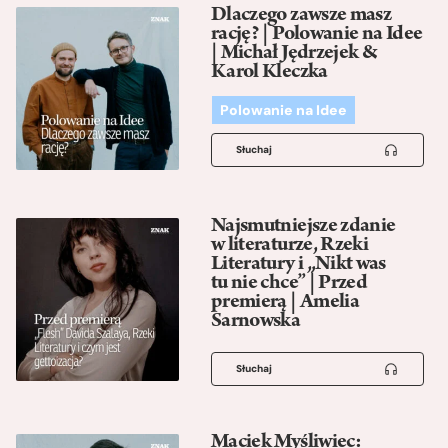
Dlaczego zawsze masz
rację? | Polowanie na Idee
| Michał Jędrzejek &
Karol Kleczka
Polowanie na Idee
Słuchaj
Najsmutniejsze zdanie
w literaturze, Rzeki
Literatury i „Nikt was
tu nie chce” | Przed
premierą | Amelia
Sarnowska
Słuchaj
Maciek Myśliwiec: