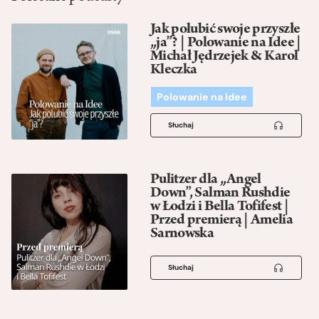
Jak polubić swoje przyszłe
„ja”? | Polowanie na Idee |
Michał Jędrzejek & Karol
Kleczka
Polowanie na Idee
Słuchaj
Pulitzer dla „Angel
Down”, Salman Rushdie
w Łodzi i Bella Tofifest |
Przed premierą | Amelia
Sarnowska
Słuchaj