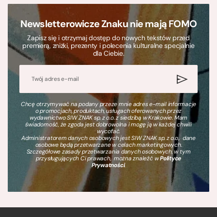
Newsletterowicze Znaku nie mają FOMO
Zapisz się i otrzymaj dostęp do nowych tekstów przed
premierą, zniżki, prezenty i polecenia kulturalne specjalnie
dla Ciebie.
Chcę otrzymywać na podany przeze mnie adres e-mail informacje
o promocjach, produktach, usługach oferowanych przez
wydawnictwo SIW ZNAK sp. z o.o. z siedzibą w Krakowie. Mam
świadomość, że zgoda jest dobrowolna i mogę ją w każdej chwili
wycofać.
Administratorem danych osobowych jest SIW ZNAK sp. z o.o., dane
osobowe będą przetwarzane w celach marketingowych.
Szczegółowe zasady przetwarzania danych osobowych, w tym
przysługujących Ci prawach, można znaleźć w
Polityce
Prywatności
.