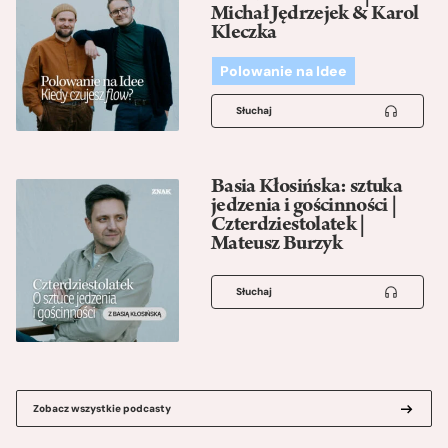
Michał Jędrzejek & Karol
Kleczka
Polowanie na Idee
Słuchaj
Basia Kłosińska: sztuka
jedzenia i gościnności |
Czterdziestolatek |
Mateusz Burzyk
Słuchaj
Zobacz wszystkie podcasty