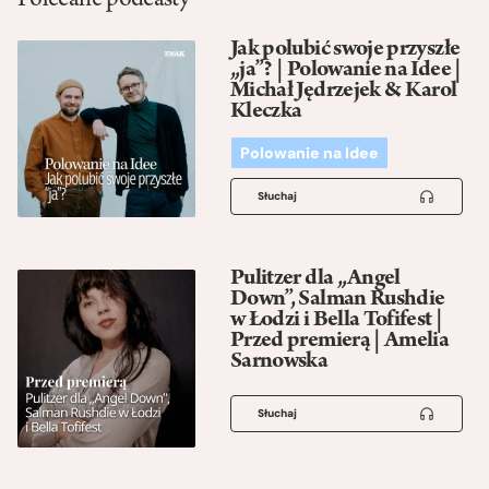
Polecane podcasty
Jak polubić swoje przyszłe
„ja”? | Polowanie na Idee |
Michał Jędrzejek & Karol
Kleczka
Polowanie na Idee
Słuchaj
Pulitzer dla „Angel
Down”, Salman Rushdie
w Łodzi i Bella Tofifest |
Przed premierą | Amelia
Sarnowska
Słuchaj