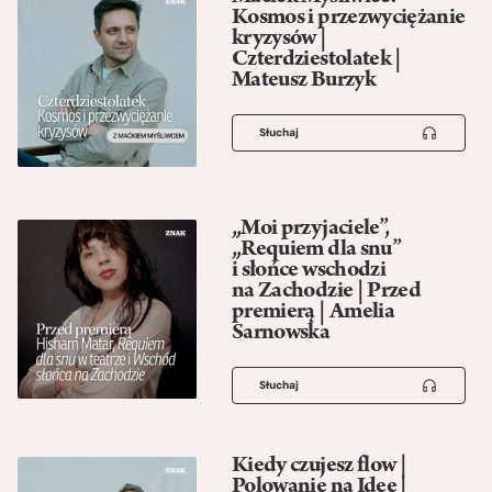
Kosmos i przezwyciężanie
kryzysów |
Czterdziestolatek |
Mateusz Burzyk
Słuchaj
„Moi przyjaciele”,
„Requiem dla snu”
i słońce wschodzi
na Zachodzie | Przed
premierą | Amelia
Sarnowska
Słuchaj
Kiedy czujesz flow |
Polowanie na Idee |