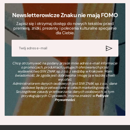
Newsletterowicze Znaku nie mają FOMO
Zapisz się i otrzymaj dostęp do nowych tekstów przed
premierą, zniżki, prezenty i polecenia kulturalne specjalnie
dla Ciebie.
Chcę otrzymywać na podany przeze mnie adres e-mail informacje
o promocjach, produktach, usługach oferowanych przez
wydawnictwo SIW ZNAK sp. z o.o. z siedzibą w Krakowie. Mam
świadomość, że zgoda jest dobrowolna i mogę ją w każdej chwili
wycofać.
Administratorem danych osobowych jest SIW ZNAK sp. z o.o., dane
osobowe będą przetwarzane w celach marketingowych.
Szczegółowe zasady przetwarzania danych osobowych, w tym
przysługujących Ci prawach, można znaleźć w
Polityce
Prywatności
.