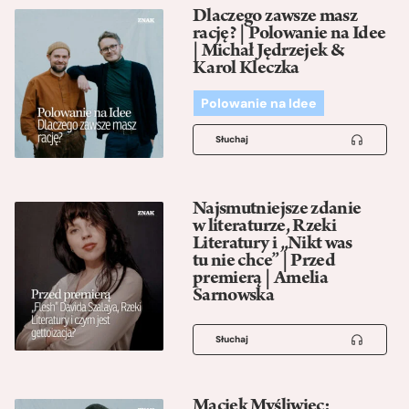
Dlaczego zawsze masz
rację? | Polowanie na Idee
| Michał Jędrzejek &
Karol Kleczka
Polowanie na Idee
Słuchaj
Najsmutniejsze zdanie
w literaturze, Rzeki
Literatury i „Nikt was
tu nie chce” | Przed
premierą | Amelia
Sarnowska
Słuchaj
Maciek Myśliwiec: