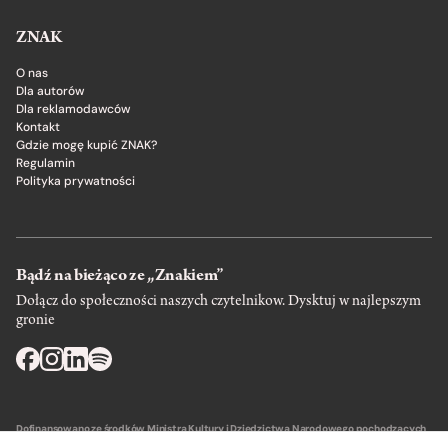
ZNAK
O nas
Dla autorów
Dla reklamodawców
Kontakt
Gdzie mogę kupić ZNAK?
Regulamin
Polityka prywatności
Bądź na bieżąco ze „Znakiem”
Dołącz do społeczności naszych czytelnikow. Dysktuj w najlepszym
gronie
Dofinansowano ze środków Ministra Kultury i Dziedzictwa Narodowego pochodzących
z Funduszu Promocji Kultury – państwowego funduszu celowego.