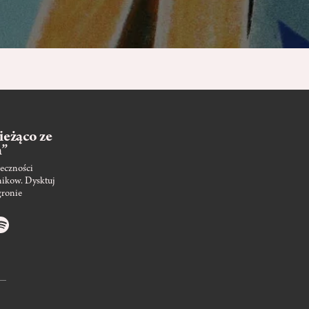
ieżąco ze
m”
eczności
nikow. Dysktuj
gronie