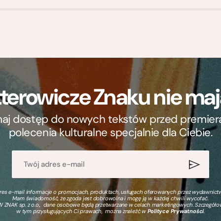
terowicze Znaku nie m
ymaj dostęp do nowych tekstów przed premierą, 
polecenia kulturalne specjalnie dla Ciebie.
s e-mail informacje o promocjach, produktach, usługach oferowanych przez wydawnictwo
Mam świadomość, że zgoda jest dobrowolna i mogę ją w każdej chwili wycofać.
 ZNAK sp. z o.o., dane osobowe będą przetwarzane w celach marketingowych. Szczegół
w tym przysługujących Ci prawach, można znaleźć w
Polityce Prywatności
.