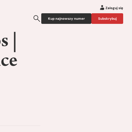
Zaloguj się
Kup najnowszy numer
Subskrybuj
s |
ice