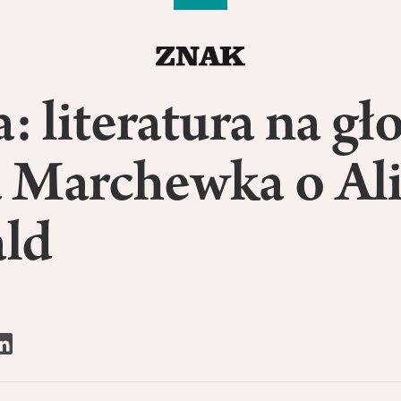
a: literatura na gło
 Marchewka o Al
ld