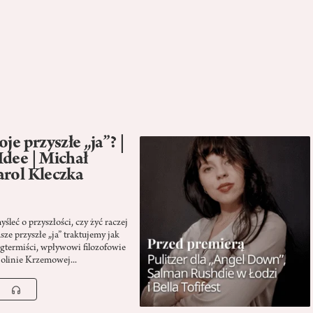
je przyszłe „ja”? |
Idee | Michał
arol Kleczka
leć o przyszłości, czy żyć raczej
asze przyszłe „ja” traktujemy jak
gtermiści, wpływowi filozofowie
Dolinie Krzemowej...