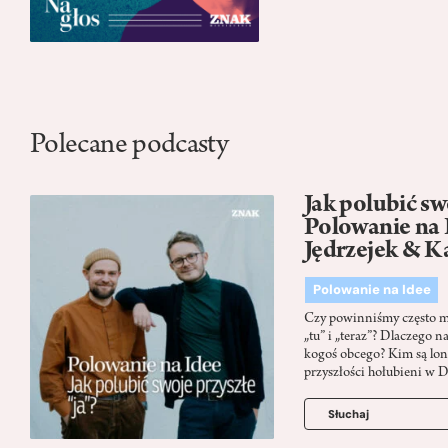
Polecane podcasty
Jak polubić swo
Polowanie na 
Jędrzejek & K
Polowanie na Idee
Czy powinniśmy często myś
„tu” i „teraz”? Dlaczego n
kogoś obcego? Kim są lon
przyszłości hołubieni w 
Słuchaj