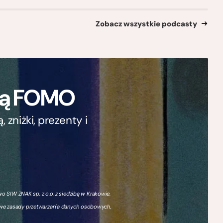
Zobacz wszystkie podcasty
ają FOMO
zniżki, prezenty i
 SIW ZNAK sp. z o.o. z siedzibą w Krakowie.
owe zasady przetwarzania danych osobowych,