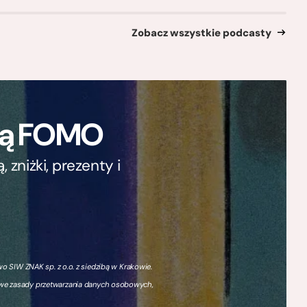
Zobacz wszystkie podcasty
ają FOMO
zniżki, prezenty i
 SIW ZNAK sp. z o.o. z siedzibą w Krakowie.
owe zasady przetwarzania danych osobowych,