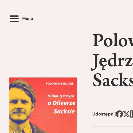
Menu
Polow
Jędrz
Sack
Udostępnij