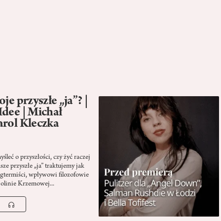
je przyszłe „ja”? |
Idee | Michał
arol Kleczka
leć o przyszłości, czy żyć raczej
asze przyszłe „ja” traktujemy jak
gtermiści, wpływowi filozofowie
Dolinie Krzemowej...