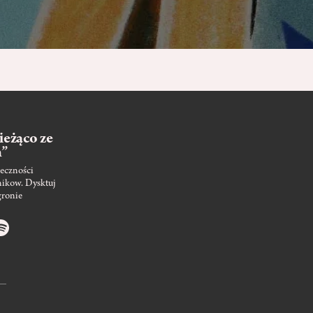
ieżąco ze
m”
eczności
nikow. Dysktuj
gronie