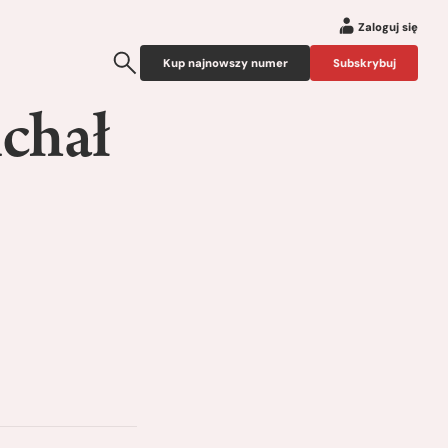
Zaloguj się
Kup najnowszy numer
Subskrybuj
ichał