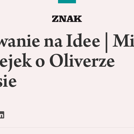
anie na Idee | M
ejek o Oliverze
sie