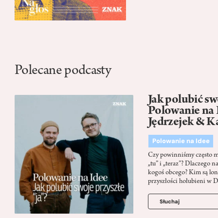
Polecane podcasty
Jak polubić swo
Polowanie na 
Jędrzejek & K
Polowanie na Idee
Czy powinniśmy często myś
„tu” i „teraz”? Dlaczego n
kogoś obcego? Kim są lon
przyszłości hołubieni w 
Słuchaj