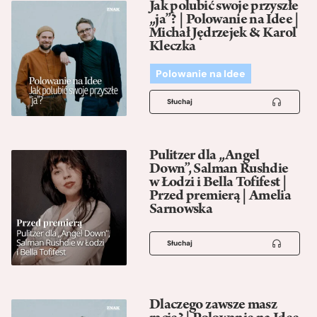
Jak polubić swoje przyszłe
„ja”? | Polowanie na Idee |
Michał Jędrzejek & Karol
Kleczka
Polowanie na Idee
Słuchaj
Pulitzer dla „Angel
Down”, Salman Rushdie
w Łodzi i Bella Tofifest |
Przed premierą | Amelia
Sarnowska
Słuchaj
Dlaczego zawsze masz