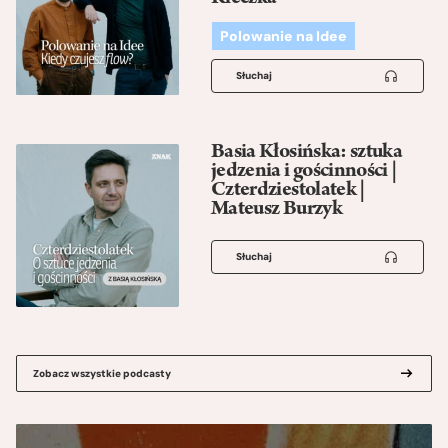
Polowanie na Idee
Słuchaj
Basia Kłosińska: sztuka
jedzenia i gościnności |
Czterdziestolatek |
Mateusz Burzyk
Słuchaj
Zobacz wszystkie podcasty