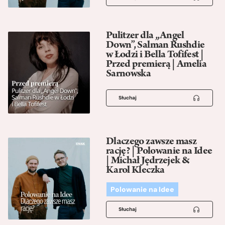
Pulitzer dla „Angel
Down”, Salman Rushdie
w Łodzi i Bella Tofifest |
Przed premierą | Amelia
Sarnowska
Słuchaj
Dlaczego zawsze masz
rację? | Polowanie na Idee
| Michał Jędrzejek &
Karol Kleczka
Polowanie na Idee
Słuchaj