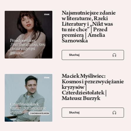
Najsmutniejsze zdanie
w literaturze, Rzeki
Literatury i „Nikt was
tu nie chce” | Przed
premierą | Amelia
Sarnowska
Słuchaj
Maciek Myśliwiec:
Kosmos i przezwyciężanie
kryzysów |
Czterdziestolatek |
Mateusz Burzyk
Słuchaj