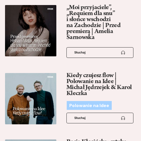
„Moi przyjaciele”,
„Requiem dla snu”
i słońce wschodzi
na Zachodzie | Przed
premierą | Amelia
Sarnowska
Słuchaj
Kiedy czujesz flow |
Polowanie na Idee |
Michał Jędrzejek & Karol
Kleczka
Polowanie na Idee
Słuchaj