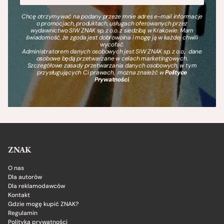
Chcę otrzymywać na podany przeze mnie adres e-mail informacje
o promocjach, produktach, usługach oferowanych przez
wydawnictwo SIW ZNAK sp. z o.o. z siedzibą w Krakowie. Mam
świadomość, że zgoda jest dobrowolna i mogę ją w każdej chwili
wycofać.
Administratorem danych osobowych jest SIW ZNAK sp. z o.o., dane
osobowe będą przetwarzane w celach marketingowych.
Szczegółowe zasady przetwarzania danych osobowych, w tym
przysługujących Ci prawach, można znaleźć w
Polityce
Prywatności
.
ZNAK
O nas
Dla autorów
Dla reklamodawców
Kontakt
Gdzie mogę kupić ZNAK?
Regulamin
Polityka prywatności