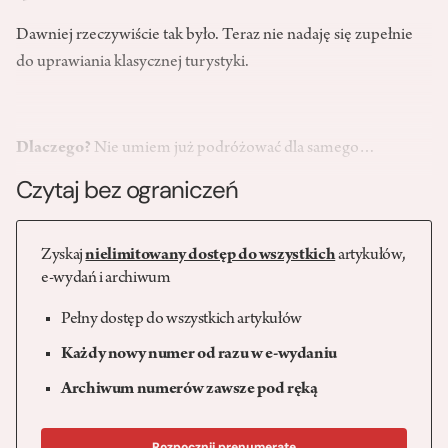
Dawniej rzeczywiście tak było. Teraz nie nadaję się zupełnie
do uprawiania klasycznej turystyki.
Dlaczego?
Nie umiem już podróżować dla samego…
Czytaj bez ograniczeń
Zyskaj
nielimitowany dostęp do wszystkich
artykułów,
e-wydań i archiwum
Pełny dostęp do wszystkich artykułów
Każdy nowy numer od razu w e-wydaniu
Archiwum numerów zawsze pod ręką
Rozpocznij prenumeratę