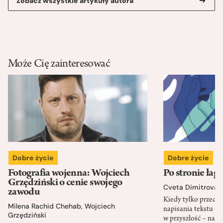
Zobacz wszystkie artykuły autora
Może Cię zainteresować
Dobre życie
Dobre życie
Fotografia wojenna: Wojciech
Po stronie łag
Grzędziński o cenie swojego
Cveta Dimitrova
zawodu
Kiedy tylko przeczy
Milena Rachid Chehab
,
Wojciech
napisania tekstu o 
Grzędziński
w przyszłość – nap