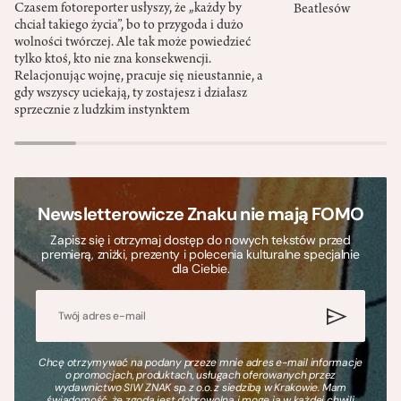
Czasem fotoreporter usłyszy, że „każdy by
Beatlesów
chciał takiego życia”, bo to przygoda i dużo
wolności twórczej. Ale tak może powiedzieć
tylko ktoś, kto nie zna konsekwencji.
Relacjonując wojnę, pracuje się nieustannie, a
gdy wszyscy uciekają, ty zostajesz i działasz
sprzecznie z ludzkim instynktem
Newsletterowicze Znaku nie mają FOMO
Zapisz się i otrzymaj dostęp do nowych tekstów przed
premierą, zniżki, prezenty i polecenia kulturalne specjalnie
dla Ciebie.
Chcę otrzymywać na podany przeze mnie adres e-mail informacje
o promocjach, produktach, usługach oferowanych przez
wydawnictwo SIW ZNAK sp. z o.o. z siedzibą w Krakowie. Mam
świadomość, że zgoda jest dobrowolna i mogę ją w każdej chwili