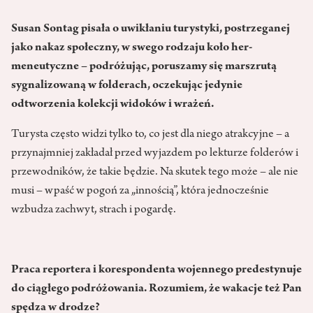
Susan Sontag pisała o uwikłaniu turystyki, postrzeganej
jako nakaz społeczny, w swego rodzaju koło her­
meneutyczne – podróżując, poru­szamy się marszrutą
sygnalizowaną w folderach, oczekując jedynie
odtworzenia kolekcji widoków i wrażeń.
Turysta często widzi tylko to, co jest dla niego atrakcyjne – a
przynajmniej zakładał przed wyjazdem po lekturze folderów i
przewodników, że takie będzie. Na skutek tego może – ale nie
musi – wpaść w pogoń za „innością”, która jednocześnie
wzbudza zachwyt, strach i pogardę.
Praca reportera i korespondenta wojennego predestynuje
do ciągłego podróżowania. Rozumiem, że wakacje też Pan
spędza w drodze?