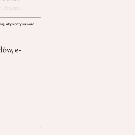
 New Safe
 r. Potężna…
 się, aby kontynuuwać
łów, e-