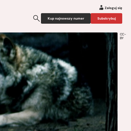
Zaloguj się
Kup najnowszy numer
Subskrybuj
CC-
BY