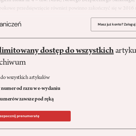
agiem bloku nr 4 – tzw. NBK, Nowego Bezpiecznego Sarkofagu,
pokowe przedsięwzięcie również powinno zakończyć się w 2016
raniczeń
Masz już konto? Zaloguj
limitowany dostęp do wszystkich
artyku
rchiwum
 do wszystkich artykułów
numer od razu w e-wydaniu
umerów zawsze pod ręką
ozpocznij prenumeratę