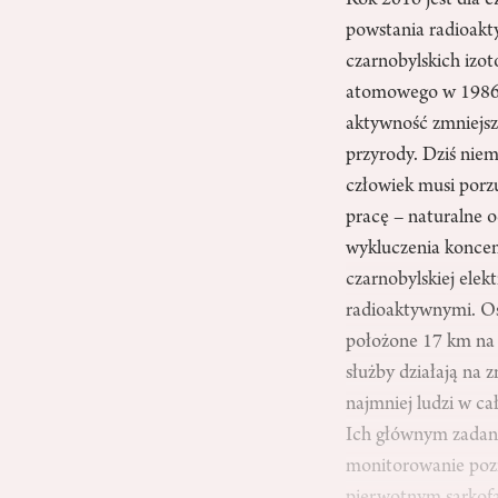
Rok 2016 jest dla c
powstania radioakt
czarnobylskich izot
atomowego w 1986 r
aktywność zmniejsz
przyrody. Dziś nie
człowiek musi porz
pracę – naturalne o
wykluczenia koncen
czarnobylskiej elek
radioaktywnymi. Oś
położone 17 km na 
służby działają na 
najmniej ludzi w cał
Ich głównym zadani
monitorowanie pozi