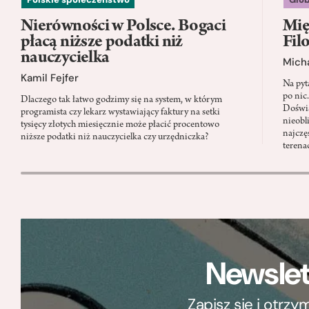
Nierówności w Polsce. Bogaci
Mię
płacą niższe podatki niż
Fil
nauczycielka
Micha
Kamil Fejfer
Na pyt
po nic
Dlaczego tak łatwo godzimy się na system, w którym
Doświa
programista czy lekarz wystawiający faktury na setki
nieobl
tysięcy złotych miesięcznie może płacić procentowo
najczę
niższe podatki niż nauczycielka czy urzędniczka?
terena
Newslet
Zapisz się i otrz