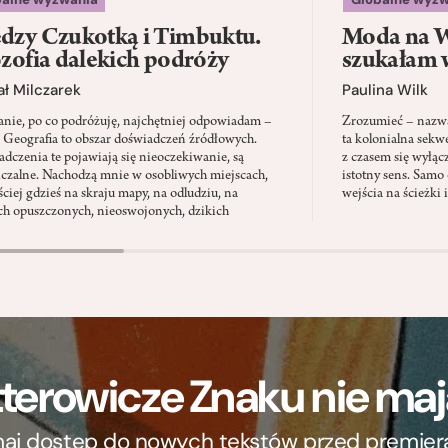
dzy Czukotką i Timbuktu.
Moda na W
ozofia dalekich podróży
szukałam 
ł Milczarek
Paulina Wilk
anie, po co podróżuję, najchętniej odpowiadam –
Zrozumieć – nazwać
. Geografia to obszar doświadczeń źródłowych.
ta kolonialna sekw
dczenia te pojawiają się nieoczekiwanie, są
z czasem się wyłąc
iczalne. Nachodzą mnie w osobliwych miejscach,
istotny sens. Samo 
ściej gdzieś na skraju mapy, na odludziu, na
wejścia na ścieżki 
ch opuszczonych, nieoswojonych, dzikich
terowicze Znaku nie m
ymaj dostęp do nowych tekstów przed premierą, 