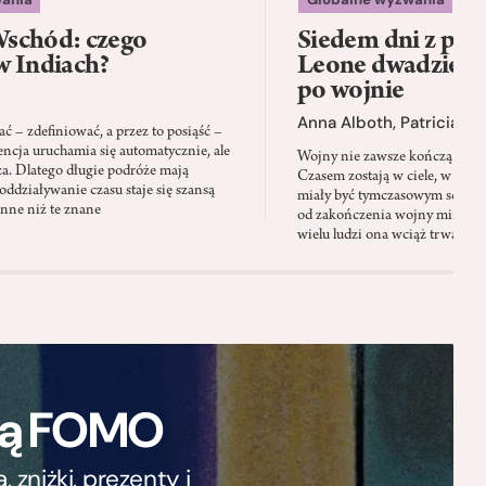
schód: czego
Siedem dni z psam
w Indiach?
Leone dwadzieści
po wojnie
Anna Alboth
,
Patricia S
 – zdefiniować, a przez to posiąść –
encja uruchamia się automatycznie, ale
Wojny nie zawsze kończą się wt
za. Dlatego długie podróże mają
Czasem zostają w ciele, w pamię
oddziaływanie czasu staje się szansą
miały być tymczasowym schron
inne niż te znane
od zakończenia wojny minęły 
wielu ludzi ona wciąż trwa
ają FOMO
zniżki, prezenty i