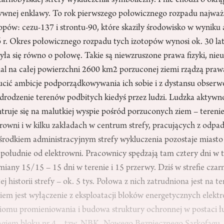
zarnobylskiej strefy wykluczenia symboliczny. I nie chodzi o okrą
ywnej enklawy. To rok pierwszego połowicznego rozpadu najważ
opów: cezu-137 i strontu-90, które skaziły środowisko w wyniku 
. Okres połowicznego rozpadu tych izotopów wynosi ok. 30 lat 
yła się równo o połowę. Takie są niewzruszone prawa fizyki, ni
mal na całej powierzchni 2600 km2 porzuconej ziemi rządzą praw
ucić ambicje podporządkowywania ich sobie i z dystansu obse
drodzenie terenów podbitych kiedyś przez ludzi. Ludzka aktywno
truje się na malutkiej wyspie pośród porzuconych ziem – tere
trowni i w kilku zakładach w centrum strefy, pracujących z odpa
rodkiem administracyjnym strefy wykluczenia pozostaje miasto
południe od elektrowni. Pracownicy spędzają tam cztery dni w t
zmiany 15/15 – 15 dni w terenie i 15 przerwy. Dziś w strefie czar
ej historii strefy – ok. 5 tys. Połowa z nich zatrudniona jest na t
em jest wyłączenie z eksploatacji bloków energetycznych elektr
omu promieniowania i budowa struktury ochronnej w postaci ł