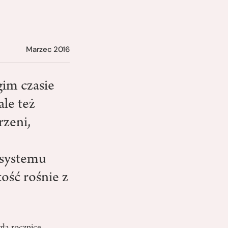
Marzec 2016
gim czasie
ale też
rzeni,
osystemu
tość rośnie z