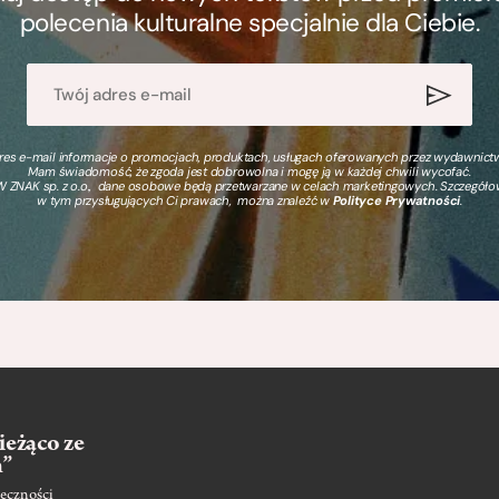
polecenia kulturalne specjalnie dla Ciebie.
s e-mail informacje o promocjach, produktach, usługach oferowanych przez wydawnictwo
Mam świadomość, że zgoda jest dobrowolna i mogę ją w każdej chwili wycofać.
 ZNAK sp. z o.o., dane osobowe będą przetwarzane w celach marketingowych. Szczegół
w tym przysługujących Ci prawach, można znaleźć w
Polityce Prywatności
.
ieżąco ze
m”
eczności