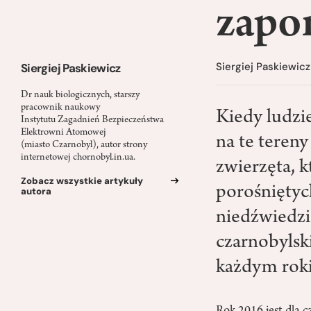
zapo
Siergiej Paskiewicz
Siergiej Paskiewicz
Dr nauk biologicznych, starszy
pracownik naukowy
Kiedy ludzie
Instytutu Zagadnień Bezpieczeństwa
Elektrowni Atomowej
na te tereny
(miasto Czarnobyl), autor strony
internetowej chornobyl.in.ua.
zwierzęta, k
Zobacz wszystkie artykuły
porośniętyc
autora
niedźwiedzi
czarnobylski
każdym rok