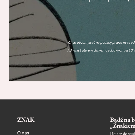
Chcę otrzymywać na podany przeze mnie adre
Administratorem danych osobowych jest SIW
ZNAK
Bądź na b
„Znakie
O nas
Dołącz do społ