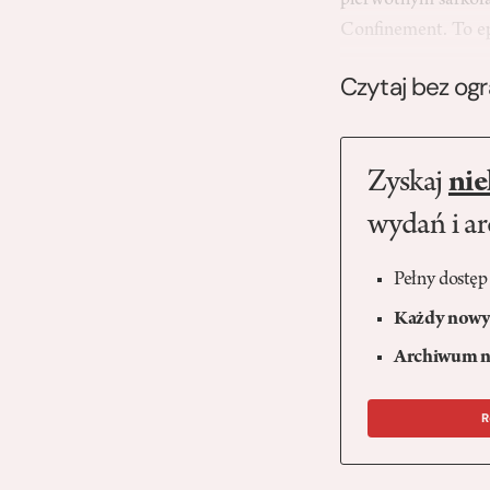
pierwotnym sarkof
Confinement. To e
Czytaj bez og
Zyskaj
nie
wydań i a
Pełny dostęp
Każdy nowy 
Archiwum n
R