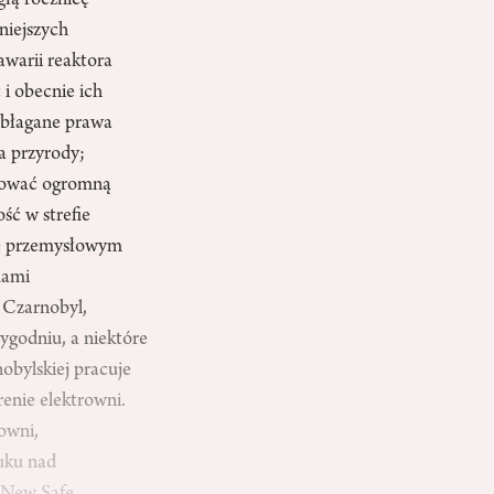
głą rocznicę
niejszych
awarii reaktora
i obecnie ich
eubłagane prawa
a przyrody;
rwować ogromną
ść w strefie
nie przemysłowym
dami
 Czarnobyl,
ygodniu, a niektóre
nobylskiej pracuje
erenie elektrowni.
owni,
uku nad