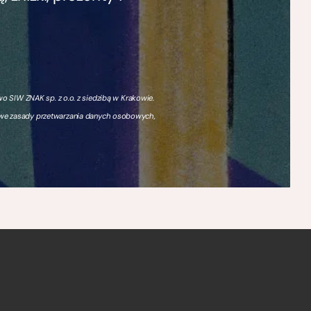
 SIW ZNAK sp. z o.o. z siedzibą w Krakowie.
owe zasady przetwarzania danych osobowych,