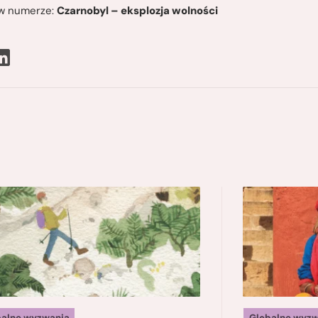
ę w numerze:
Czarnobyl – eksplozja wolności
balne wyzwania
Globalne wyzw