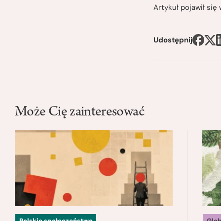
Artykuł pojawił si
Udostępnij
Może Cię zainteresować
Polskie społeczeństwo
Glo