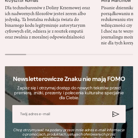
Krzysztof Kornas
Mira Marcinów
Dla technobaronów z Doliny Krzemowej oraz
Pisanie dziennika 
ich nadwornych filozofów jesteś zerem albo
porządkowaniu myś
jedynką. Ta brutalna redukcja świata do
redukowaniu stresu,
binarnego kodu legitymizuje autorytaryzm
wdzięczności czy st
cyfrowych elit, odziera je z resztek empatii
I choć na te wszys
oraz zwalnia z moralnej odpowiedzialności
journalingu można 
nie dla tych korzyśc
Newsletterowicze Znaku nie mają FOMO
Zapisz się i otrzymaj dostęp do nowych tekstów przed
premierą, zniżki, prezenty i polecenia kulturalne specjalnie
dla Ciebie.
Chcę otrzymywać na podany przeze mnie adres e-mail informacje
o promocjach, produktach, usługach oferowanych przez