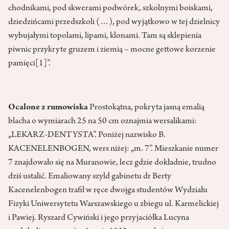
chodnikami, pod skwerami podwórek, szkolnymi boiskami,
dziedzińcami przedszkoli (…), pod wyjątkowo w tej dzielnicy
wybujałymi topolami, lipami, klonami. Tam są sklepienia
piwnic przykryte gruzem i ziemią – mocne gettowe korzenie
pamięci
[1]
”.
Ocalone z rumowiska
Prostokątna, pokryta jasną emalią
blacha o wymiarach 25 na 50 cm oznajmia wersalikami:
„LEKARZ-DENTYSTA”. Poniżej nazwisko B.
KACENELENBOGEN, wers niżej: „m. 7”. Mieszkanie numer
7 znajdowało się na Muranowie, lecz gdzie dokładnie, trudno
dziś ustalić. Emaliowany szyld gabinetu dr Berty
Kacenelenbogen trafił w ręce dwojga studentów Wydziału
Fizyki Uniwersytetu Warszawskiego u zbiegu ul. Karmelickiej
i Pawiej. Ryszard Cywiński i jego przyjaciółka Lucyna