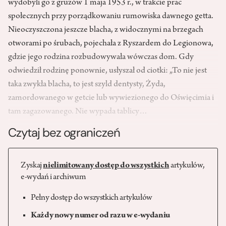
wydobyli go z gruzów 1 maja 1953 r., w trakcie prac
społecznych przy porządkowaniu rumowiska dawnego getta.
Nie­oczyszczona jeszcze blacha, z widocznymi na brzegach
otworami po śrubach, pojechała z Ryszardem do Legionowa,
gdzie jego rodzina rozbudowywała wówczas dom. Gdy
odwiedził rodzinę ponownie, usłyszał od ciotki: „To nie jest
taka zwykła blacha, to jest szyld dentysty, Żyda,
zamordowanego w getcie lub wywiezionego do Oświęcimia i
tam zagazowanego. Nie wypada tablicy…
Czytaj bez ograniczeń
Zyskaj
nielimitowany dostęp do wszystkich
artykułów,
e-wydań i archiwum
Pełny dostęp do wszystkich artykułów
Każdy nowy numer od razu w e-wydaniu