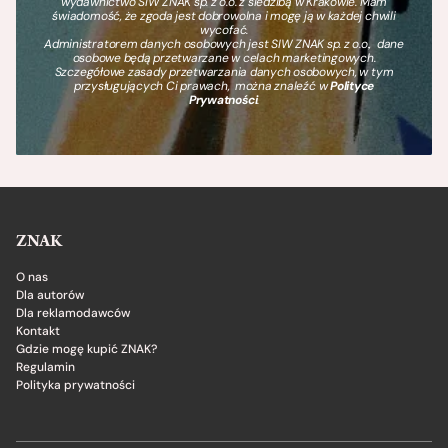
wydawnictwo SIW ZNAK sp. z o.o. z siedzibą w Krakowie. Mam
świadomość, że zgoda jest dobrowolna i mogę ją w każdej chwili
wycofać.
Administratorem danych osobowych jest SIW ZNAK sp. z o.o., dane
osobowe będą przetwarzane w celach marketingowych.
Szczegółowe zasady przetwarzania danych osobowych, w tym
przysługujących Ci prawach, można znaleźć w
Polityce
Prywatności
.
ZNAK
O nas
Dla autorów
Dla reklamodawców
Kontakt
Gdzie mogę kupić ZNAK?
Regulamin
Polityka prywatności