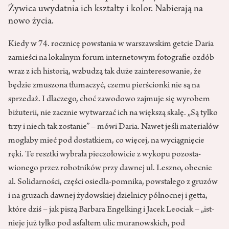
Żywica uwydatnia ich kształty i kolor. Nabierają na
nowo życia.
Kiedy w 74. rocznicę powstania w warszawskim getcie Daria
zamieści na lokalnym forum internetowym fotografie ozdób
wraz z ich historią, wzbudzą tak duże zainteresowanie, że
będzie zmuszona tłumaczyć, czemu pierścionki nie są na
sprzedaż. I dlaczego, choć zawodowo zajmuje się wyrobem
biżuterii, nie zacznie wytwarzać ich na większą skalę. „Są tylko
trzy i niech tak zostanie” – mówi Daria. Nawet jeśli materiałów
mogłaby mieć pod dostatkiem, co więcej, na wyciągnięcie
ręki. Te resztki wybrała pieczołowicie z wykopu pozosta­
wionego przez robotników przy dawnej ul. Leszno, obecnie
al. Solidarności, części osiedla-pomnika, powstałego z gruzów
i na gruzach dawnej żydowskiej dzielnicy północnej i getta,
które dziś – jak piszą Barbara Engelking i Jacek Leociak – „ist­
nieje już tylko pod asfaltem ulic muranowskich, pod