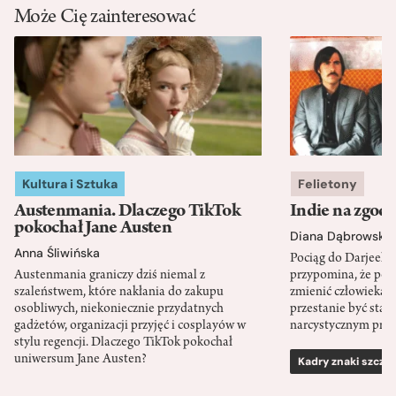
Może Cię zainteresować
Kultura i Sztuka
Felietony
Austenmania. Dlaczego TikTok
Indie na zgod
pokochał Jane Austen
Diana Dąbrowska
Anna Śliwińska
Pociąg do Darjeeli
Austenmania graniczy dziś niemal z
przypomina, że po
szaleństwem, które nakłania do zakupu
zmienić człowieka d
osobliwych, niekoniecznie przydatnych
przestanie być sta
gadżetów, organizacji przyjęć i cosplayów w
narcystycznym pro
stylu regencji. Dlaczego TikTok pokochał
uniwersum Jane Austen?
Kadry znaki szcze