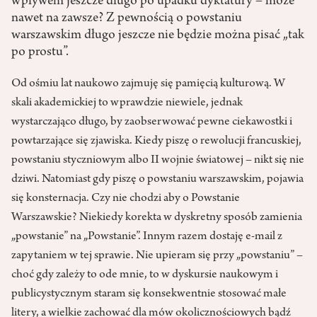
wpływem jeszcze długo po upadku dyktatury – może
nawet na zawsze? Z pewnością o powstaniu
warszawskim długo jeszcze nie będzie można pisać „tak
po prostu”.
Od ośmiu lat naukowo zajmuję się pamięcią kulturową. W
skali akademickiej to wprawdzie niewiele, jednak
wystarczająco długo, by zaobserwować pewne ciekawostki i
powtarzające się zjawiska. Kiedy piszę o rewolucji francuskiej,
powstaniu styczniowym albo II wojnie światowej – nikt się nie
dziwi. Natomiast gdy piszę o powstaniu warszawskim, pojawia
się konsternacja. Czy nie chodzi aby o Powstanie
Warszawskie? Niekiedy korekta w dyskretny sposób zamienia
„powstanie” na „Powstanie”. Innym razem dostaję e-mail z
zapytaniem w tej sprawie. Nie upieram się przy „powstaniu” –
choć gdy zależy to ode mnie, to w dyskursie naukowym i
publicystycznym staram się konsekwentnie stosować małe
litery, a wielkie zachować dla mów okolicznościowych bądź