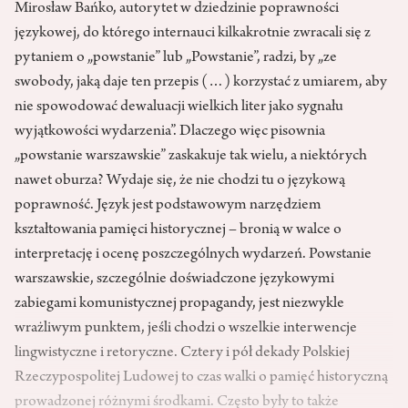
Mirosław Bańko, autorytet w dziedzinie poprawności
językowej, do którego internauci kilkakrotnie zwracali się z
pytaniem o „powstanie” lub „Powstanie”, radzi, by „ze
swobody, jaką daje ten przepis (…) korzystać z umiarem, aby
nie spowodować dewaluacji wielkich liter jako sygnału
wyjątkowości wydarzenia”. Dlaczego więc pisownia
„powstanie warszawskie” zaskakuje tak wielu, a niektórych
nawet oburza? Wydaje się, że nie chodzi tu o językową
poprawność. Język jest podstawowym narzędziem
kształtowania pamięci historycznej – bronią w walce o
interpretację i ocenę poszczególnych wydarzeń. Powstanie
warszawskie, szczególnie doświadczone językowymi
zabiegami komunistycznej propagandy, jest niezwykle
wrażliwym punktem, jeśli chodzi o wszelkie interwencje
lingwistyczne i retoryczne. Cztery i pół dekady Polskiej
Rzeczypospolitej Ludowej to czas walki o pamięć historyczną
prowadzonej różnymi środkami. Często były to także