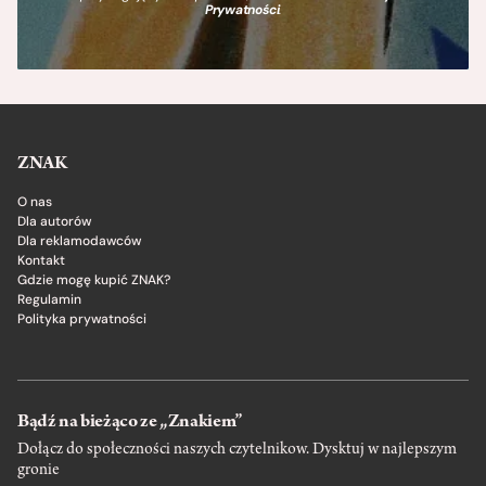
Prywatności
.
ZNAK
O nas
Dla autorów
Dla reklamodawców
Kontakt
Gdzie mogę kupić ZNAK?
Regulamin
Polityka prywatności
Bądź na bieżąco ze „Znakiem”
Dołącz do społeczności naszych czytelnikow. Dysktuj w najlepszym
gronie