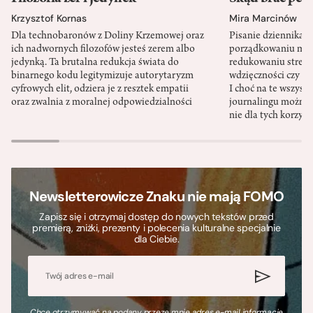
Krzysztof Kornas
Mira Marcinów
Dla technobaronów z Doliny Krzemowej oraz
Pisanie dziennika 
ich nadwornych filozofów jesteś zerem albo
porządkowaniu myś
jedynką. Ta brutalna redukcja świata do
redukowaniu stresu,
binarnego kodu legitymizuje autorytaryzm
wdzięczności czy st
cyfrowych elit, odziera je z resztek empatii
I choć na te wszys
oraz zwalnia z moralnej odpowiedzialności
journalingu można 
nie dla tych korzyśc
Newsletterowicze Znaku nie mają FOMO
Zapisz się i otrzymaj dostęp do nowych tekstów przed
premierą, zniżki, prezenty i polecenia kulturalne specjalnie
dla Ciebie.
Chcę otrzymywać na podany przeze mnie adres e-mail informacje