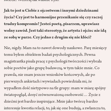
świecie. Wczoraj tak właśnie było.
Jak to jest u Ciebie z ojcostwem i innymi dziedzinami
życia? Czy jest to harmonijne przenikanie się czy raczej
trudny kompromis? Jesteś poetą, pisarzem, uprawiasz
wolny zawód. Jest taki stereotyp, że artysta i ojciec nie idą
ze sobą w parze. Czy jedno z drugim się nie kłóci?
Nie, nigdy. Mam na to nawet dowody naukowe. Parę miesięcy
temu byłem obiektem badań psychologicznych. Pewna
magistrantka pisała pracę z psychologii twórczości i wybrała
sobie poetów jako grupę badawczą, w tym także mnie. Co
prawda, nie znam jeszcze wniosków końcowych, ale po
pierwszych ankietach i wywiadach powiedziała mi, że
wypadłem dość nietypowo na tle grupy: mam w miarę spójny
światopogląd, dosyć zrównoważoną osobowość… Życie z
dziećmi jest bardzo inspirujące. Mnie jako twórcę bardzo
interesuje kwestia relacji, to, jak się one budują, a zwłaszcza to,