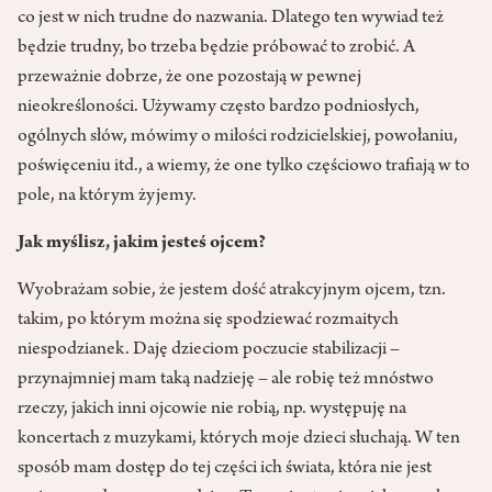
co jest w nich trudne do nazwania. Dlatego ten wywiad też
będzie trudny, bo trzeba będzie próbować to zrobić. A
przeważnie dobrze, że one pozostają w pewnej
nieokreśloności. Używamy często bardzo podniosłych,
ogólnych słów, mówimy o miłości rodzicielskiej, powołaniu,
poświęceniu itd., a wiemy, że one tylko częściowo trafiają w to
pole, na którym żyjemy.
Jak myślisz, jakim jesteś ojcem?
Wyobrażam sobie, że jestem dość atrakcyjnym ojcem, tzn.
takim, po którym można się spodziewać rozmaitych
niespodzianek. Daję dzieciom poczucie stabilizacji –
przynajmniej mam taką nadzieję – ale robię też mnóstwo
rzeczy, jakich inni ojcowie nie robią, np. występuję na
koncertach z muzykami, których moje dzieci słuchają. W ten
sposób mam dostęp do tej części ich świata, która nie jest