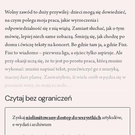
Wolny zawód to duży przywilej: dzieci mogą się dowiedzieć,
na czym polega moja praca, jakie wyrzeczenia i
odpowiedzialność się z nią wiążą. Zamiast słuchać, jak o tym
mówię, lepiej niech same zobaczą. Śmieją się, jak chodzę po
domu i ćwiczę teksty na koncert. Bo gdzie tam ja, a gdzie Fisz.
Fisz to wiadomo – pierwsza liga, a ojciec tylko aspiruje. Ale
przy okazji uczą się, że to jest po prostu praca, którą musisz
wykonać: musisz napisać tekst, przećwiczyć go z muzyką,
inaczej dasz plamę. Zauważyłem, iż wiele osób wpędza się w
poczucie winy, że mają za mało…
Czytaj bez ograniczeń
Zyskaj
nielimitowany dostęp do wszystkich
artykułów,
e-wydań i archiwum