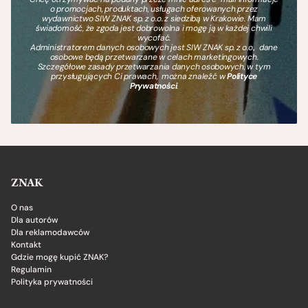
o promocjach, produktach, usługach oferowanych przez
wydawnictwo SIW ZNAK sp. z o.o. z siedzibą w Krakowie. Mam
świadomość, że zgoda jest dobrowolna i mogę ją w każdej chwili
wycofać.
Administratorem danych osobowych jest SIW ZNAK sp. z o.o., dane
osobowe będą przetwarzane w celach marketingowych.
Szczegółowe zasady przetwarzania danych osobowych, w tym
przysługujących Ci prawach, można znaleźć w
Polityce
Prywatności
.
ZNAK
O nas
Dla autorów
Dla reklamodawców
Kontakt
Gdzie mogę kupić ZNAK?
Regulamin
Polityka prywatności