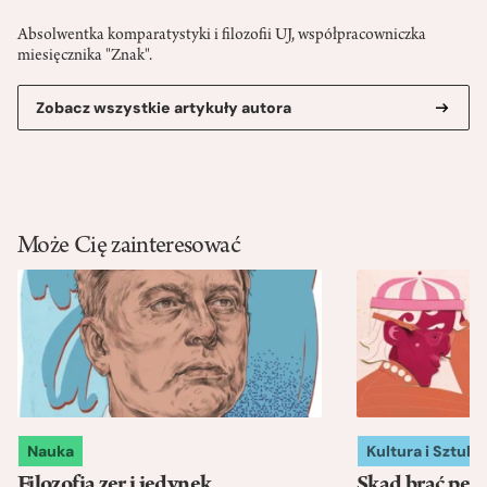
Absolwentka komparatystyki i filozofii UJ, współpracowniczka
miesięcznika "Znak".
Zobacz wszystkie artykuły autora
Może Cię zainteresować
Nauka
Kultura i Sztuka
Filozofia zer i jedynek
Skąd brać pewn