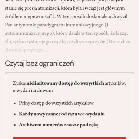
stan, który miał uzdrowić. Sprawi, że jeszcze potężniejsza
stanie się presja atomizacji, która była i wciąż jest głównym
źródłem niepewności”1. W ten sposób doskonale uchwycił
Pan antynomię paradygmatu immunizacyjnego (i
autoimmunizacyjnego), który działa w ten sposób, że lecząc
zło, wykorzystuje jego cząstkę, czyli szczepi życie (które chce
chronić) pewnego…
Czytaj bez ograniczeń
Zyskaj
nielimitowany dostęp do wszystkich
artykułów,
e-wydań i archiwum
Pełny dostęp do wszystkich artykułów
Każdy nowy numer od razu w e-wydaniu
Archiwum numerów zawsze pod ręką