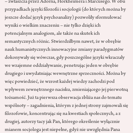
– zwłaszcza przez Adorna, Horkheimera i Marcusego. W obu
przypadkach języki filozofii i socjologii (do których można by
jeszcze dodać język psychoanalizy) pozwoliły sformułować
wyniki o wielkim znaczeniu – nie tylko dzięki ich
potencjalnym analogiom, ale także na skutek ich
semantycznych różnic. Stwierdziłbym nawet, że w obrębie
nauk humanistycznych innowacyjne zmiany paradygmatów
dokonywały się wówczas, gdy poszczególne języki wkraczały
we wzajemne oddziaływanie, penetrując jeden w obrębie
drugiego i uwydatniając wewnętrzne sprzeczności. Można by
więc powiedzieć, że wzrost każdej wiedzy zachodzi pod
wpływem zewnętrznego nacisku, zmieniającego jej pierwotną
tożsamość. Już ta pierwsza obserwacja zbliża nas do tematu
wspólnoty – zagadnienia, którym z jednej strony zajmowali się
filozofowie, koncentrując się na kwestiach społecznych, a z
drugiej, autorzy tacy jak Pan, którego określenie wyłącznie
mianem socjologa jest niepełne, gdyż nie uwzględnia Pana