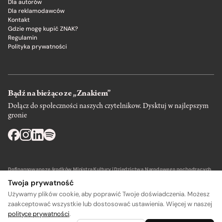
Dla autorów
Dla reklamodawców
Kontakt
Gdzie mogę kupić ZNAK?
Regulamin
Polityka prywatności
Bądź na bieżąco ze „Znakiem”
Dołącz do społeczności naszych czytelnikow. Dysktuj w najlepszym
gronie
Dofinansowano ze środków Ministra Kultury i Dziedzictwa Narodowego pochodzących
z Funduszu Promocji Kultury – państwowego funduszu celowego.
Twoja prywatność
Używamy plików cookie, aby poprawić Twoje doświadczenia. Możesz
zaakceptować wszystkie lub dostosować ustawienia. Więcej w naszej
polityce prywatności
.