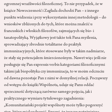
ogromnej wrażliwości filozoficznej. To nie przypadek, że w
książce Nowoczesność i Zagłada dochodzi Pan – z innego
punktu widzenia i przy wykorzystaniu innej metodologii – do
wniosków zbliżonych do tych, które można znaleźć u
francuskich i włoskich filozofów, zajmujących się bio- i
tanatopolityką. Wyjątkowy jest także tok Pana myślenia,
sprowadzający zbrodnie totalitarne do praktyk
immunizacyjnych, które stosowane były w takim nadmiarze,
że stały się potencjałem śmiercionośnym. Nawet więc jeśli nie
posługuje się Pan expressis verbis kategoriami filozoficznymi
takimi jak biopolityka czy immunizacja, to w moim odczuciu
od dawna pozostaje Pan z nimi w domyślnej relacji. Począwszy
od wstępu do książki Wspólnota, udaje się Panu oddać
sprzeczność dotyczącą zarówno samego pojęcia, jak i
praktycznego wymiaru tytułowego zagadnienia:
„Komunitariański projekt wspólnoty może tylko pogorszyć