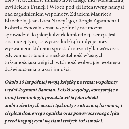
niewystarczalność samego liberalnego indywidualizmu,
myśliciele z Francji i Włoch podjęli intensywny namysł
nad zagadnieniem wspólnoty. Zdaniem Maurice’a
Blanchota, Jean-Luca Nancy’ego, Giorgia Agambena i
Roberta Esposita sensu wspólnoty nie można
sprowadzić do jakiejkolwiek konkretnej esencji. Jest
ona raczej tym, co wyraża ludzką kondycję oraz
wyzwaniem, któremu sprostać można tylko wówczas,
gdy zamiast starań o nieskazitelność własnych
tożsamości,uzna się ich wtórność wobec pierwotnego
doświadczenia braku i inności.
Około 10 lat później swoją książkę na temat wspólnoty
wydał Zygmunt Bauman. Polski socjolog, korzystając z
innej terminologii, przedstawił ją jako obiekt
ambiwalentnych uczuć: tęsknoty za utraconą harmonią i
ciepłem domowego ogniska oraz ponowoczesnego lęku
przed krępującymi węzłami stałych tożsamości.