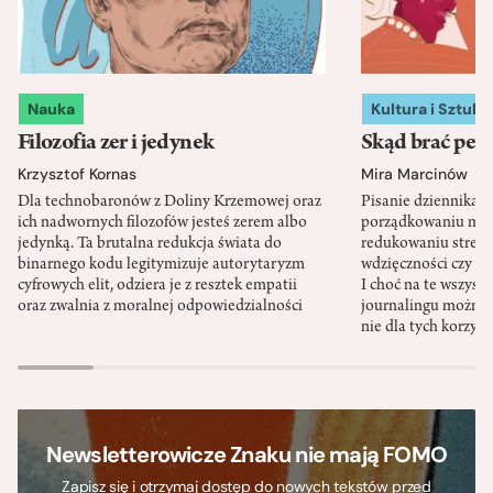
Nauka
Kultura i Sztuka
Filozofia zer i jedynek
Skąd brać pewn
Krzysztof Kornas
Mira Marcinów
Dla technobaronów z Doliny Krzemowej oraz
Pisanie dziennika 
ich nadwornych filozofów jesteś zerem albo
porządkowaniu myś
jedynką. Ta brutalna redukcja świata do
redukowaniu stresu,
binarnego kodu legitymizuje autorytaryzm
wdzięczności czy st
cyfrowych elit, odziera je z resztek empatii
I choć na te wszys
oraz zwalnia z moralnej odpowiedzialności
journalingu można 
nie dla tych korzyśc
Newsletterowicze Znaku nie mają FOMO
Zapisz się i otrzymaj dostęp do nowych tekstów przed