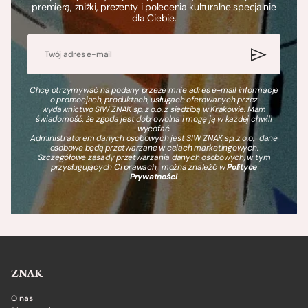
premierą, zniżki, prezenty i polecenia kulturalne specjalnie
dla Ciebie.
Chcę otrzymywać na podany przeze mnie adres e-mail informacje
o promocjach, produktach, usługach oferowanych przez
wydawnictwo SIW ZNAK sp. z o.o. z siedzibą w Krakowie. Mam
świadomość, że zgoda jest dobrowolna i mogę ją w każdej chwili
wycofać.
Administratorem danych osobowych jest SIW ZNAK sp. z o.o., dane
osobowe będą przetwarzane w celach marketingowych.
Szczegółowe zasady przetwarzania danych osobowych, w tym
przysługujących Ci prawach, można znaleźć w
Polityce
Prywatności
.
ZNAK
O nas