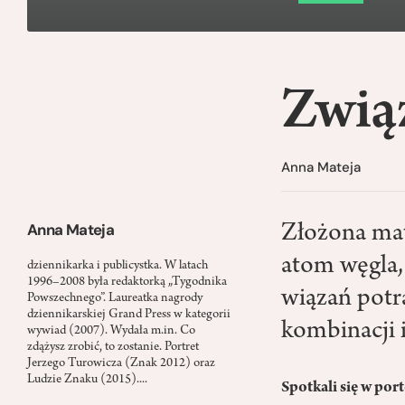
Związ
Anna Mateja
Anna Mateja
Złożona mat
atom węgla,
dziennikarka i publicystka. W latach
1996–2008 była redaktorką „Tygodnika
wiązań potr
Powszechnego”. Laureatka nagrody
dziennikarskiej Grand Press w kategorii
kombinacji i
wywiad (2007). Wydała m.in. Co
zdążysz zrobić, to zostanie. Portret
Jerzego Turowicza (Znak 2012) oraz
Ludzie Znaku (2015)....
Spotkali się w por