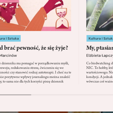
ura i Sztuka
Kultura i Sztuk
d brać pewność, że się żyje?
My, ptasia
 Marcinów
Elżbieta Łapc
e dziennika ma pomagać w porządkowaniu myśli,
Co birdwatching d
zwoju, redukowaniu stresu, ćwiczeniu się we
NIC. To hobby, kt
zności czy stanowić rodzaj autoterapii. I choć na te
wartościowego. Nie
kie pozytywne wpływy journalingu można znaleźć
kondycji. A jednak
, to sama nie dla tych korzyści piszę dziennik
wówczas coś ważne