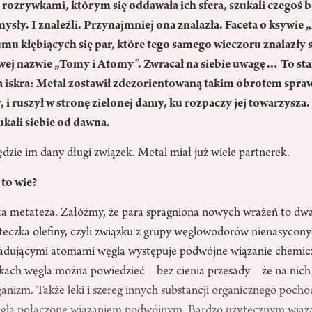
rozrywkami, którym się oddawała ich sfera, szukali czegoś b
sły. I znaleźli. Przynajmniej ona znalazła. Faceta o ksywie 
umu kłębiących się par, które tego samego wieczoru znalazły s
ej nazwie „Tomy i Atomy”. Zwracał na siebie uwagę… To stało
 iskra: Metal zostawił zdezorientowaną takim obrotem sprawy
, i ruszył w stronę zielonej damy, ku rozpaczy jej towarzysza. 
zukali siebie od dawna.
ędzie im dany długi związek. Metal miał już wiele partnerek.
to wie?
ała metateza. Załóżmy, że para spragniona nowych wrażeń to dw
teczka olefiny, czyli związku z grupy węglowodorów nienasycon
adującymi atomami węgla występuje podwójne wiązanie chemic
ach węgla można powiedzieć – bez cienia przesady – że na nich o
anizm. Także leki i szereg innych substancji organicznego pocho
ęgla połączone wiązaniem podwójnym. Bardzo użytecznym wią