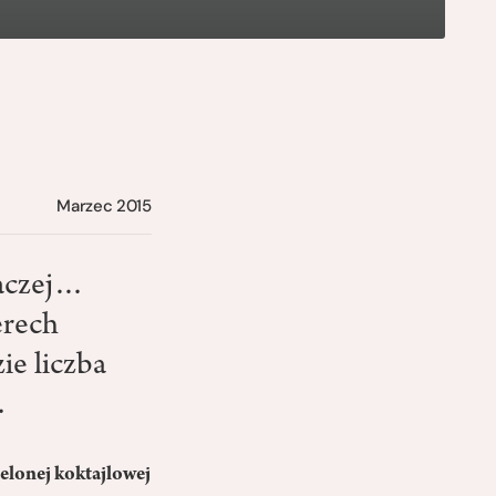
Marzec 2015
raczej…
erech
ie liczba
.
elonej koktajlowej