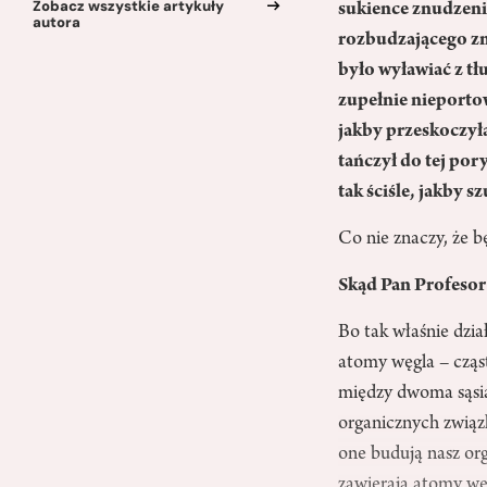
Zobacz wszystkie artykuły
sukience znudzeni 
autora
rozbudzającego zmy
było wyławiać z tł
zupełnie nieportow
jakby przeskoczyła
tańczył do tej pory
tak ściśle, jakby s
Co nie znaczy, że b
Skąd Pan Profesor 
Bo tak właśnie dzi
atomy węgla – cząs
między dwoma sąsi
organicznych związk
one budują nasz org
zawierają atomy w