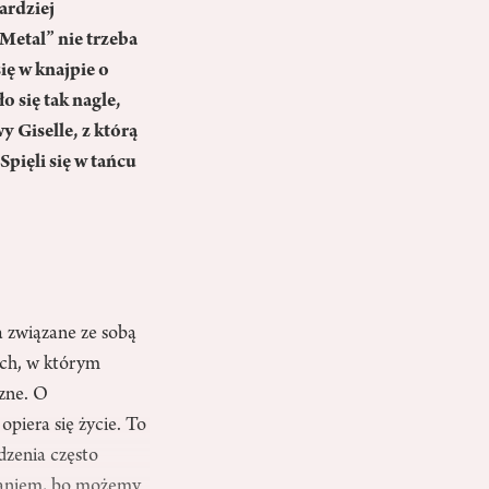
ardziej
„Metal” nie trzeba
ię w knajpie o
 się tak nagle,
 Giselle, z którą
Spięli się w tańcu
a związane ze sobą
ych, w którym
zne. O
piera się życie. To
dzenia często
zaniem, bo możemy