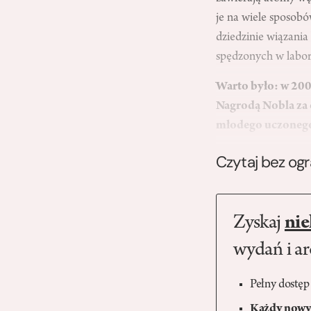
je na wiele sposobó
dziedzinie wiązania
spędzonych w labor
Warto było: w 200
Nagrodą Nobla za 
młodego uczonego
Czytaj bez og
Zyskaj
nie
wydań i a
Pełny dostęp
Każdy nowy 