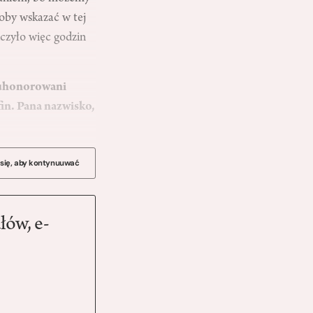
łoby wskazać w tej
iczyło więc godzin
i uhonorowani
in. Pana nazwisko,
 się, aby kontynuuwać
łów, e-