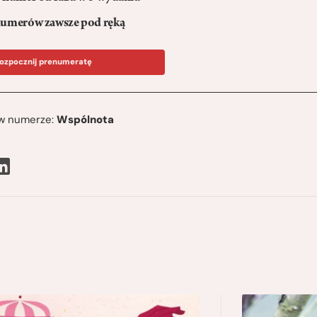
umerów zawsze pod ręką
ozpocznij prenumeratę
ę w numerze:
Wspólnota