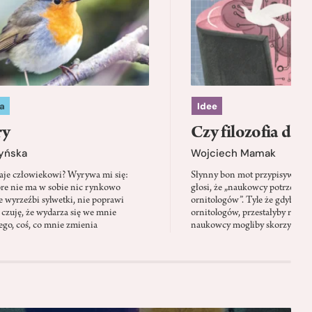
a
Idee
ry
Czy filozofia da l
zyńska
Wojciech Mamak
aje człowiekowi? Wyrywa mi się:
Słynny bon mot przypisywany
óre nie ma w sobie nic rynkowo
głosi, że „naukowcy potrzebują 
 wyrzeźbi sylwetki, nie poprawi
ornitologów”. Tyle że gdyby pta
 czuję, że wydarza się we mnie
ornitologów, przestałyby rozbi
go, coś, co mnie zmienia
naukowcy mogliby skorzystać z 