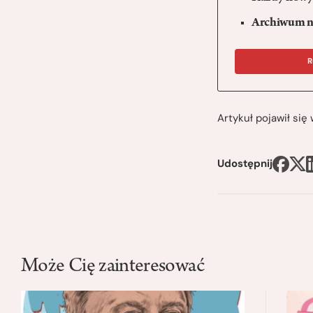
Archiwum n
R
Artykuł pojawił si
Udostępnij
Może Cię zainteresować