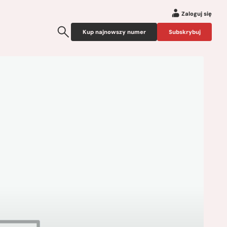
Zaloguj się
Kup najnowszy numer
Subskrybuj