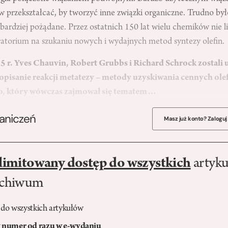
w przekształcać, by tworzyć inne związki organiczne. Trudno by
 bardziej pożądane. Przez ostatnich 150 lat wielu chemików nie l
atorium na szukaniu nowych i wydajnych metod syntezy olefin.
5 r. Yves Chauvin, Robert Grubbs i Richard Schrock zostal
opisanie reakcji metatezy – metody uzyskiwania cennych olef
, który wówczas zajmował się tematem…
raniczeń
Masz już konto? Zaloguj
limitowany dostęp do wszystkich
artyku
rchiwum
 do wszystkich artykułów
numer od razu w e-wydaniu