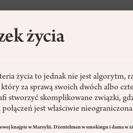
ek życia
eria życia to jednak nie jest algorytm, 
 który za sprawą swoich dwóch albo czt
afi stworzyć skomplikowane związki, gdz
 połączeń jest właściwie nieograniczona
towej knajpie w Marsylii. Dżentelmen w smokingu i dama w zi