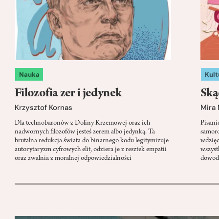
Nauka
Kult
Filozofia zer i jedynek
Ską
Krzysztof Kornas
Mira
Dla technobaronów z Doliny Krzemowej oraz ich
Pisani
nadwornych filozofów jesteś zerem albo jedynką. Ta
samoro
brutalna redukcja świata do binarnego kodu legitymizuje
wdzięc
autorytaryzm cyfrowych elit, odziera je z resztek empatii
wszyst
oraz zwalnia z moralnej odpowiedzialności
dowody