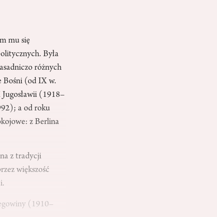
em mu się
olitycznych. Była
zasadniczo różnych
 Bośni (od IX w.
 Jugosławii (1918–
92); a od roku
okojowe: z Berlina
a z tradycji
przez większość
i.
cegowiny (1910–