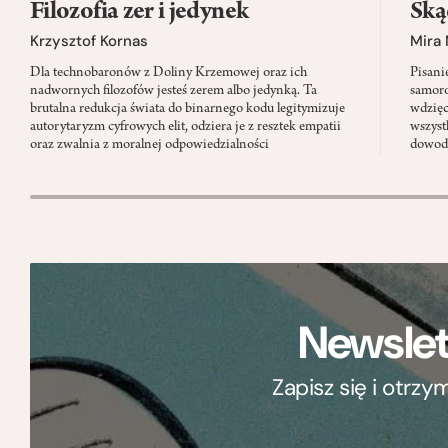
Filozofia zer i jedynek
Ską
Krzysztof Kornas
Mira
Dla technobaronów z Doliny Krzemowej oraz ich
Pisani
nadwornych filozofów jesteś zerem albo jedynką. Ta
samoro
brutalna redukcja świata do binarnego kodu legitymizuje
wdzięc
autorytaryzm cyfrowych elit, odziera je z resztek empatii
wszyst
oraz zwalnia z moralnej odpowiedzialności
dowody
Newslet
Zapisz się i otrz