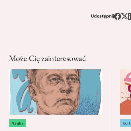
Udostępnij
Może Cię zainteresować
Nauka
Kult