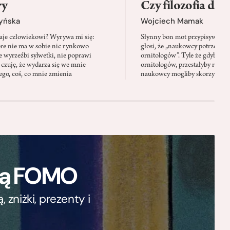
ry
Czy filozofia da l
zyńska
Wojciech Mamak
aje człowiekowi? Wyrywa mi się:
Słynny bon mot przypisywany
óre nie ma w sobie nic rynkowo
głosi, że „naukowcy potrzebują 
 wyrzeźbi sylwetki, nie poprawi
ornitologów”. Tyle że gdyby pta
 czuję, że wydarza się we mnie
ornitologów, przestałyby rozbi
go, coś, co mnie zmienia
naukowcy mogliby skorzystać z 
ają FOMO
zniżki, prezenty i