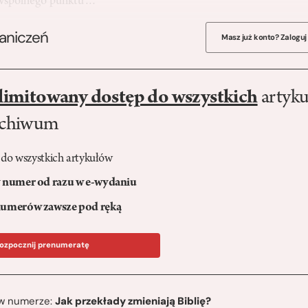
 wspólnego punktu…
raniczeń
Masz już konto? Zaloguj
limitowany dostęp do wszystkich
artyku
rchiwum
 do wszystkich artykułów
numer od razu w e-wydaniu
umerów zawsze pod ręką
ozpocznij prenumeratę
ę w numerze:
Jak przekłady zmieniają Biblię?