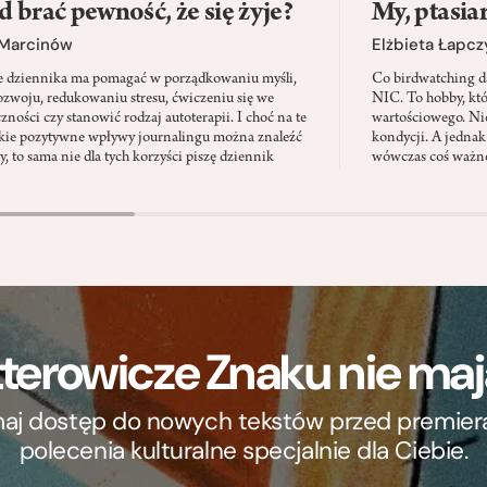
d brać pewność, że się żyje?
My, ptasia
 Marcinów
Elżbieta Łapc
e dziennika ma pomagać w porządkowaniu myśli,
Co birdwatching d
zwoju, redukowaniu stresu, ćwiczeniu się we
NIC. To hobby, kt
zności czy stanowić rodzaj autoterapii. I choć na te
wartościowego. Nie
kie pozytywne wpływy journalingu można znaleźć
kondycji. A jednak
, to sama nie dla tych korzyści piszę dziennik
wówczas coś ważne
terowicze Znaku nie m
ymaj dostęp do nowych tekstów przed premierą, 
polecenia kulturalne specjalnie dla Ciebie.