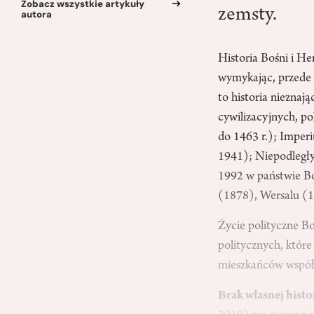
Zobacz wszystkie artykuły
zemsty.
autora
Historia Bośni i He
wymykając, przede 
to historia nieznaj
cywilizacyjnych, p
do 1463 r.); Impe
1941); Niepodległ
1992 w państwie Boś
(1878), Wersalu (1
Życie polityczne B
politycznych, które
mieszkańców współc
Brak własnej histo