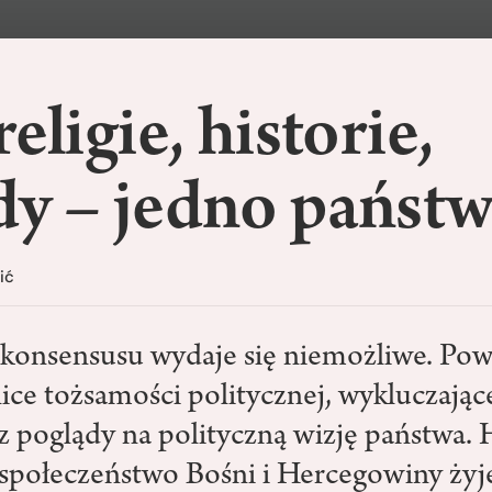
religie, historie,
dy – jedno państ
ić
 konsensusu wydaje się niemożliwe. Po
ice tożsamości politycznej, wykluczające
z poglądy na polityczną wizję państwa. 
e społeczeństwo Bośni i Hercegowiny żyje