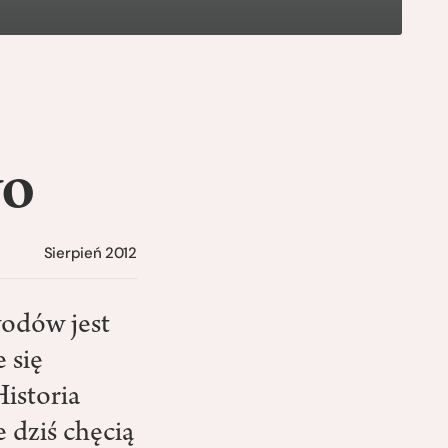
wo
Sierpień 2012
wodów jest
 się
Historia
 dziś chęcią