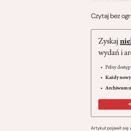
2010) nie stanowi
Czytaj bez og
Zyskaj
nie
wydań i a
Pełny dostęp
Każdy nowy 
Archiwum n
R
Artykuł pojawił si