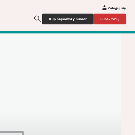
Zaloguj się
Kup najnowszy numer
Subskrybuj