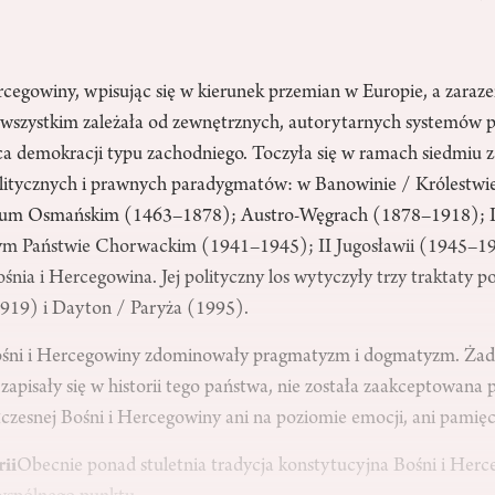
rcegowiny, wpisując się w kierunek przemian w Europie, a zaraz
wszystkim zależała od zewnętrznych, autorytarnych systemów p
ąca demokracji typu zachodniego. Toczyła się w ramach siedmiu 
olitycznych i prawnych paradygmatów: w Banowinie / Królestwie
rium Osmańskim (1463–1878); Austro-Węgrach (1878–1918); I
ym Państwie Chorwackim (1941–1945); II Jugosławii (1945–19
nia i Hercegowina. Jej polityczny los wytyczyły trzy traktaty p
919) i Dayton / Paryża (1995).
ośni i Hercegowiny zdominowały pragmatyzm i dogmatyzm. Żadn
 zapisały się w historii tego państwa, nie została zaakceptowana 
zesnej Bośni i Hercegowiny ani na poziomie emocji, ani pamięc
rii
Obecnie ponad stuletnia tradycja konstytucyjna Bośni i Her