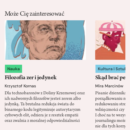
Może Cię zainteresować
Nauka
Kultura i Sztuka
Filozofia zer i jedynek
Skąd brać pewn
Krzysztof Kornas
Mira Marcinów
Dla technobaronów z Doliny Krzemowej oraz
Pisanie dziennika 
ich nadwornych filozofów jesteś zerem albo
porządkowaniu myś
jedynką. Ta brutalna redukcja świata do
redukowaniu stresu,
binarnego kodu legitymizuje autorytaryzm
wdzięczności czy st
cyfrowych elit, odziera je z resztek empatii
I choć na te wszys
oraz zwalnia z moralnej odpowiedzialności
journalingu można 
nie dla tych korzyśc