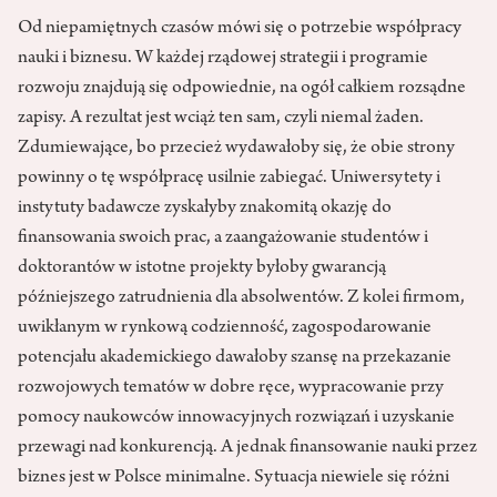
Od niepamiętnych czasów mówi się o potrzebie współpracy
nauki i biznesu. W każdej rządowej strategii i programie
rozwoju znajdują się odpowiednie, na ogół całkiem rozsądne
zapisy. A rezultat jest wciąż ten sam, czyli niemal żaden.
Zdumiewające, bo przecież wydawałoby się, że obie strony
powinny o tę współpracę usilnie zabiegać. Uniwersytety i
instytuty badawcze zyskałyby znakomitą okazję do
finansowania swoich prac, a zaangażowanie studentów i
doktorantów w istotne projekty byłoby gwarancją
późniejszego zatrudnienia dla absolwentów. Z kolei firmom,
uwikłanym w rynkową codzienność, zagospodarowanie
potencjału akademickiego dawałoby szansę na przekazanie
rozwojowych tematów w dobre ręce, wypracowanie przy
pomocy naukowców innowacyjnych rozwiązań i uzyskanie
przewagi nad konkurencją. A jednak finansowanie nauki przez
biznes jest w Polsce minimalne. Sytuacja niewiele się różni