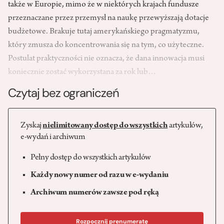
także w Europie, mimo że w niektórych krajach fundusze
przeznaczane przez przemysł na naukę przewyższają dotacje
budżetowe. Brakuje tutaj amerykańskiego pragmatyzmu,
który zmusza do koncentrowania się na tym, co użyteczne.
Postulat praktyczności nie oznacza, że dana innowacja musi
koniecznie zostać wykorzystana za rok lub…
Czytaj bez ograniczeń
Zyskaj
nielimitowany dostęp do wszystkich
artykułów,
e-wydań i archiwum
Pełny dostęp do wszystkich artykułów
Każdy nowy numer od razu w e-wydaniu
Archiwum numerów zawsze pod ręką
Rozpocznij prenumeratę