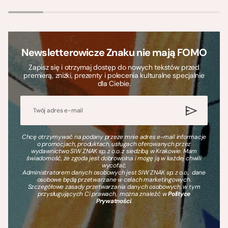
Newsletterowicze Znaku nie mają FOMO
Zapisz się i otrzymaj dostęp do nowych tekstów przed
premierą, zniżki, prezenty i polecenia kulturalne specjalnie
dla Ciebie.
Chcę otrzymywać na podany przeze mnie adres e-mail informacje
o promocjach, produktach, usługach oferowanych przez
wydawnictwo SIW ZNAK sp. z o.o. z siedzibą w Krakowie. Mam
świadomość, że zgoda jest dobrowolna i mogę ją w każdej chwili
wycofać.
Administratorem danych osobowych jest SIW ZNAK sp. z o.o., dane
osobowe będą przetwarzane w celach marketingowych.
Szczegółowe zasady przetwarzania danych osobowych, w tym
przysługujących Ci prawach, można znaleźć w
Polityce
Prywatności
.