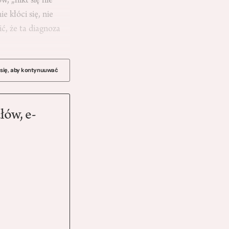
, „nikt się nie
e kłóci się, nie
ić, że ta diagnoza
 się, aby kontynuuwać
łów, e-