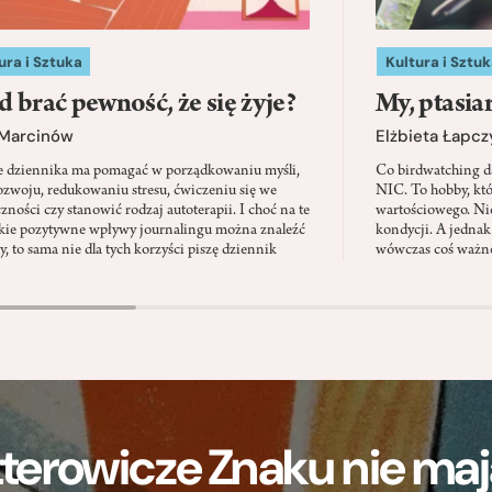
ura i Sztuka
Kultura i Sztuk
d brać pewność, że się żyje?
My, ptasia
 Marcinów
Elżbieta Łapc
e dziennika ma pomagać w porządkowaniu myśli,
Co birdwatching d
zwoju, redukowaniu stresu, ćwiczeniu się we
NIC. To hobby, kt
zności czy stanowić rodzaj autoterapii. I choć na te
wartościowego. Nie
kie pozytywne wpływy journalingu można znaleźć
kondycji. A jednak
, to sama nie dla tych korzyści piszę dziennik
wówczas coś ważne
terowicze Znaku nie m