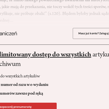
sząc, że mimo naszego powszechnego uwielbienia dla autorytetów
, jakie mają do przekazania, nie toczy wokół tych treści sporów, ni
eryfikuje, nie próbuje obalić” (s.120). Błędem byłoby jednak sądz
 jednej…
raniczeń
Masz już konto? Zaloguj
limitowany dostęp do wszystkich
artyku
rchiwum
 do wszystkich artykułów
numer od razu w e-wydaniu
umerów zawsze pod ręką
ozpocznij prenumeratę