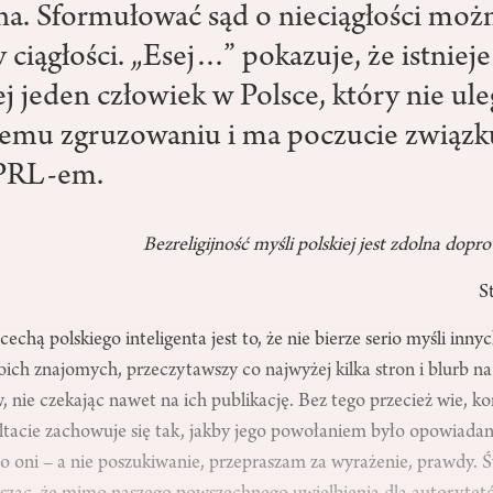
a. Sformułować sąd o nieciągłości możn
ciągłości. „Esej…” pokazuje, że istnieje
 jeden człowiek w Polsce, który nie ule
emu zgruzowaniu i ma poczucie związku
 PRL-em.
Bezreligijność myśli polskiej jest zdolna dopr
S
echą polskiego inteligenta jest to, że nie bierze serio myśli inn
ch znajomych, przeczytawszy co najwyżej kilka stron i blurb na 
, nie czekając nawet na ich publikację. Bez tego przecież wie, k
tacie zachowuje się tak, jakby jego powołaniem było opowiadanie
bo oni – a nie poszukiwanie, przepraszam za wyrażenie, prawdy. 