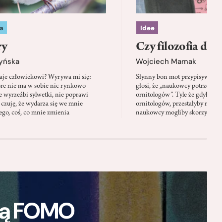
a
Idee
ry
Czy filozofia da l
zyńska
Wojciech Mamak
aje człowiekowi? Wyrywa mi się:
Słynny bon mot przypisywany
óre nie ma w sobie nic rynkowo
głosi, że „naukowcy potrzebują 
 wyrzeźbi sylwetki, nie poprawi
ornitologów”. Tyle że gdyby pta
 czuję, że wydarza się we mnie
ornitologów, przestałyby rozbi
go, coś, co mnie zmienia
naukowcy mogliby skorzystać z 
ają FOMO