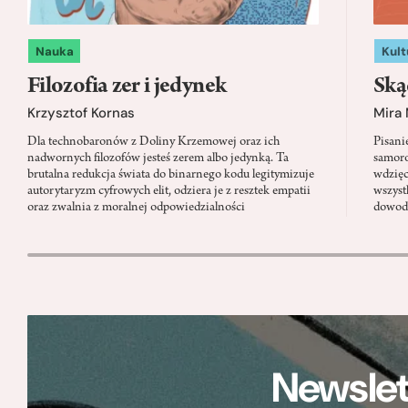
Nauka
Kult
Filozofia zer i jedynek
Ską
Krzysztof Kornas
Mira
Dla technobaronów z Doliny Krzemowej oraz ich
Pisani
nadwornych filozofów jesteś zerem albo jedynką. Ta
samoro
brutalna redukcja świata do binarnego kodu legitymizuje
wdzięc
autorytaryzm cyfrowych elit, odziera je z resztek empatii
wszyst
oraz zwalnia z moralnej odpowiedzialności
dowody
Newslet