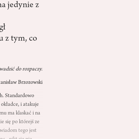
a jedynie z
gł
 z tym, co
owadzić do rozpaczy.
tanisław Brzozowski
ych. Standardowo
okładce, i atakuje
omu ma klaskać i na
 się po którejś ze
Świadom tego jest