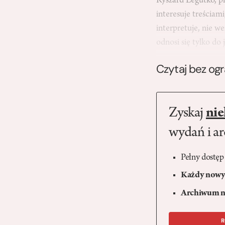
Ryszard Legutko, pi
interesuje treściami
interpretuje, nie w
odnosi się tylko do
Czytaj bez og
Zyskaj
nie
wydań i a
Pełny dostęp
Każdy nowy 
Archiwum n
R