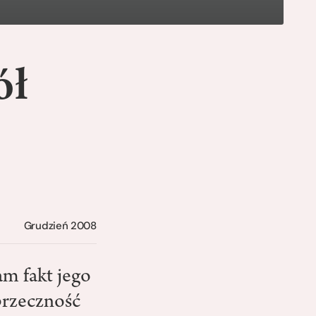
ół
Grudzień 2008
am fakt jego
przeczność