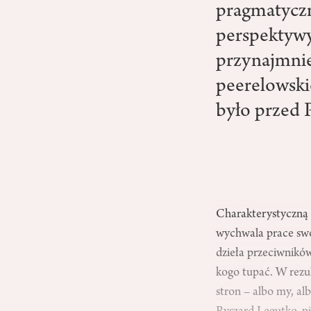
pragmatyczn
perspektywy 
przynajmniej
peerelowski
było przed
Charakterystyczną c
wychwala prace swoi
dzieła przeciwników
kogo tupać. W rezul
stron – albo my, al