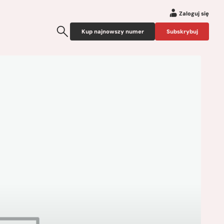
Zaloguj się
Kup najnowszy numer
Subskrybuj