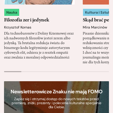
Nauka
Kultura i Sztuka
Filozofia zer i jedynek
Skąd brać pewn
Krzysztof Kornas
Mira Marcinów
Dla technobaronów z Doliny Krzemowej oraz
Pisanie dziennika 
ich nadwornych filozofów jesteś zerem albo
porządkowaniu myś
jedynką. Ta brutalna redukcja świata do
redukowaniu stresu,
binarnego kodu legitymizuje autorytaryzm
wdzięczności czy st
cyfrowych elit, odziera je z resztek empatii
I choć na te wszys
oraz zwalnia z moralnej odpowiedzialności
journalingu można 
nie dla tych korzyśc
Newsletterowicze Znaku nie mają FOMO
Zapisz się i otrzymaj dostęp do nowych tekstów przed
premierą, zniżki, prezenty i polecenia kulturalne specjalnie
dla Ciebie.