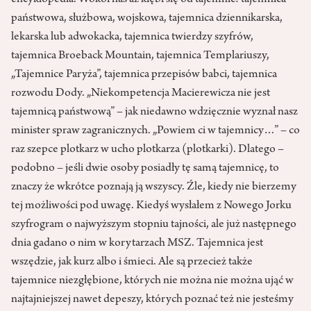
encyklopedia. Wokół nas aż kłębi się od tajemnic: tajemnica
państwowa, służbowa, wojskowa, tajemnica dziennikarska,
lekarska lub adwokacka, tajemnica twierdzy szyfrów,
tajemnica Broeback Mountain, tajemnica Templariuszy,
„Tajemnice Paryża”, tajemnica przepisów babci, tajemnica
rozwodu Dody. „Niekompetencja Macierewicza nie jest
tajemnicą państwową” – jak niedawno wdzięcznie wyznał nasz
minister spraw zagranicznych. „Powiem ci w tajemnicy…” – co
raz szepce plotkarz w ucho plotkarza (plotkarki). Dlatego –
podobno – jeśli dwie osoby posiadły tę samą tajemnicę, to
znaczy że wkrótce poznają ją wszyscy. Źle, kiedy nie bierzemy
tej możliwości pod uwagę. Kiedyś wysłałem z Nowego Jorku
szyfrogram o najwyższym stopniu tajności, ale już następnego
dnia gadano o nim w korytarzach MSZ. Tajemnica jest
wszędzie, jak kurz albo i śmieci. Ale są przecież także
tajemnice niezgłębione, których nie można nie można ująć w
najtajniejszej nawet depeszy, których poznać też nie jesteśmy