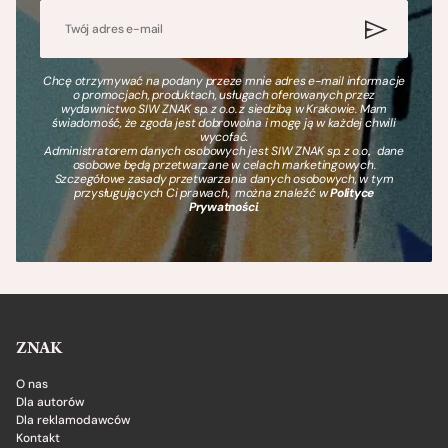
Chcę otrzymywać na podany przeze mnie adres e-mail informacje
o promocjach, produktach, usługach oferowanych przez
wydawnictwo SIW ZNAK sp. z o.o. z siedzibą w Krakowie. Mam
świadomość, że zgoda jest dobrowolna i mogę ją w każdej chwili
wycofać.
Administratorem danych osobowych jest SIW ZNAK sp. z o.o., dane
osobowe będą przetwarzane w celach marketingowych.
Szczegółowe zasady przetwarzania danych osobowych, w tym
przysługujących Ci prawach, można znaleźć w
Polityce
Prywatności
.
ZNAK
O nas
Dla autorów
Dla reklamodawców
Kontakt