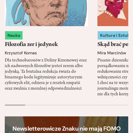
Nauka
Kultura i Sztuka
Filozofia zer i jedynek
Skąd brać pewn
Krzysztof Kornas
Mira Marcinów
Dla technobaronów z Doliny Krzemowej oraz
Pisanie dziennika 
ich nadwornych filozofów jesteś zerem albo
porządkowaniu myś
jedynką. Ta brutalna redukcja świata do
redukowaniu stresu,
binarnego kodu legitymizuje autorytaryzm
wdzięczności czy st
cyfrowych elit, odziera je z resztek empatii
I choć na te wszys
oraz zwalnia z moralnej odpowiedzialności
journalingu można 
nie dla tych korzyśc
Newsletterowicze Znaku nie mają FOMO