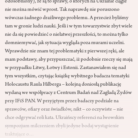
odosobniony), że są to sprawy, o których na Ukrainie ciągle
nie można mówić wprost. Tak naprawdę nie poruszono
wówczas żadnego drażliwego problemu. A przecież byliśmy
tam w gronie ludzi nauki. Jeśli i w tym towarzystwie zbyt wiele
nie da się powiedzieć o niełatwej przeszłości, to można tylko
domniemywać, jak sytuacja wygląda poza murami uczelni.
Wprawdzie nie znam tej problematyki z pierwszej ręki, ale
mam podstawy, aby przypuszczać, iż podobnie rzeczy się mają
w przypadku Litwy, Łotwy i Estonii. Zastanawiałem się nad
tym wszystkim, czytając książkę wybitnego badacza tematyki
Holocaustu Raula Hilberga – kolejną doniosłą publikację
wydaną we współpracy z Centrum Badań nad Zagładą Żydów
przy IFiS PAN. W przyjętym przez badaczy podziale na
sprawców, ofiary oraz świadków, nikt – co oczywiste – nie
chce odgrywać roli kata. Ukraińscy referenci na lwowskim
sympozjum milczeniem zbyli jedyne bodaj wystąpienie
traktujące o…