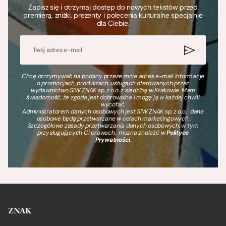
Zapisz się i otrzymaj dostęp do nowych tekstów przed
premierą, zniżki, prezenty i polecenia kulturalne specjalnie
dla Ciebie.
Chcę otrzymywać na podany przeze mnie adres e-mail informacje
o promocjach, produktach, usługach oferowanych przez
wydawnictwo SIW ZNAK sp. z o.o. z siedzibą w Krakowie. Mam
świadomość, że zgoda jest dobrowolna i mogę ją w każdej chwili
wycofać.
Administratorem danych osobowych jest SIW ZNAK sp. z o.o., dane
osobowe będą przetwarzane w celach marketingowych.
Szczegółowe zasady przetwarzania danych osobowych, w tym
przysługujących Ci prawach, można znaleźć w
Polityce
Prywatności
.
ZNAK