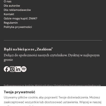
O nas
Dla autorów
Dla reklamodawców
Kontakt
Gdzie mogę kupić ZNAK?
Regulamin
Polityka prywatności
Bądź na bieżąco ze „Znakiem”
Dołącz do społeczności naszych czytelnikow. Dysktuj w najlepszym
gronie
Dofinansowano ze środków Ministra Kultury i Dziedzictwa Narodowego pochodzących
z Funduszu Promocji Kultury – państwowego funduszu celowego.
Twoja prywatność
Używamy plików cookie, aby poprawić Twoje doświadczenia. Możesz
zaakceptować wszystkie lub dostosować ustawienia. Więcej w naszej