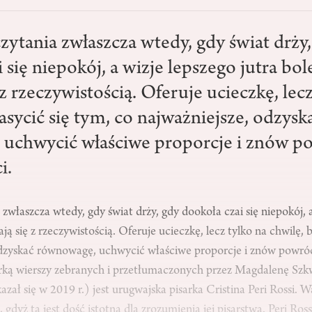
zytania zwłaszcza wtedy, gdy świat drży
 się niepokój, a wizje lepszego jutra bol
 z rzeczywistością. Oferuje ucieczkę, lec
asycić się tym, co najważniejsze, odzysk
uchwycić właściwe proporcje i znów p
i.
zwłaszcza wtedy, gdy świat drży, gdy dookoła czai się niepokój, 
ają się z rzeczywistością. Oferuje ucieczkę, lecz tylko na chwilę, 
odzyskać równowagę, uchwycić właściwe proporcje i znów powró
rką wierszy zebranych i przetłumaczonych przez Magdalenę Szkw
zał się w 2019 r.) jest urugwajska pisarka Cristina Peri Rossi. 
 gdyż ta jest dość istotna dla zrozumienia jej pisarstwa. Peri Ross