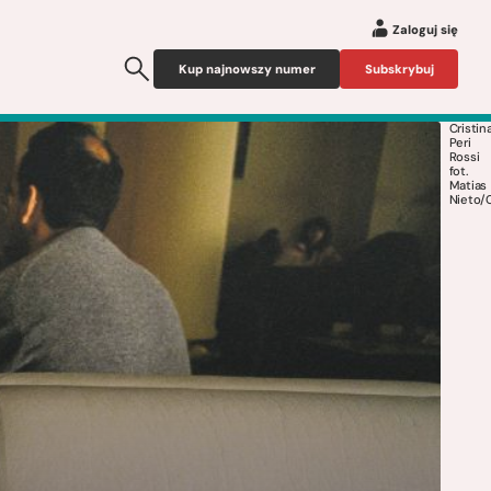
Zaloguj się
Kup najnowszy numer
Subskrybuj
Cristin
Peri
Rossi
fot.
Matias
Nieto/