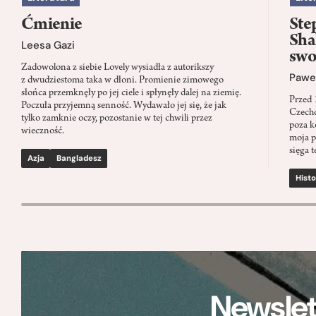
Ćmienie
Ste
Sha
Leesa Gazi
swo
Zadowolona z siebie Lovely wysiadła z autorikszy
Paweł
z dwudziestoma taka w dłoni. Promienie zimowego
słońca przemknęły po jej ciele i spłynęły dalej na ziemię.
Przed 
Poczuła przyjemną senność. Wydawało jej się, że jak
Czecho
tylko zamknie oczy, pozostanie w tej chwili przez
poza k
wieczność.
moja p
sięga t
Azja
Bangladesz
Histo
Newslet