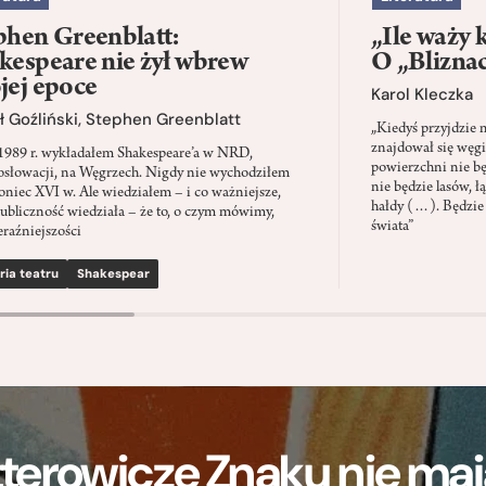
phen Greenblatt:
„Ile waży 
kespeare nie żył wbrew
O „Blizna
jej epoce
Karol Kleczka
 Goźliński
,
Stephen Greenblatt
„Kiedyś przyjdzie 
znajdował się węgi
1989 r. wykładałem Shakespeare’a w NRD,
powierzchni nie będ
słowacji, na Węgrzech. Nigdy nie wychodziłem
nie będzie lasów, ł
oniec XVI w. Ale wiedziałem – i co ważniejsze,
hałdy (…). Będzie
ubliczność wiedziała – że to, o czym mówimy,
świata”
eraźniejszości
ria teatru
Shakespear
terowicze Znaku nie m