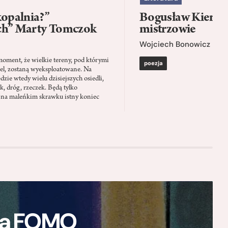
kopalnia?”
Bogusław Kierc |
ch” Marty Tomczok
mistrzowie
Wojciech Bonowicz
moment, że wielkie tereny, pod którymi
poezja
el, zostaną wyeksploatowane. Na
zie wtedy wielu dzisiejszych osiedli,
ąk, dróg, rzeczek. Będą tylko
 na maleńkim skrawku istny koniec
ają FOMO