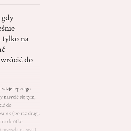
, gdy
eśnie
z tylko na
ać
owrócić do
a wizje lepszego
by nasycić się tym,
cić do
arek (po raz drugi,
Warto krótko
i przyszła na świat