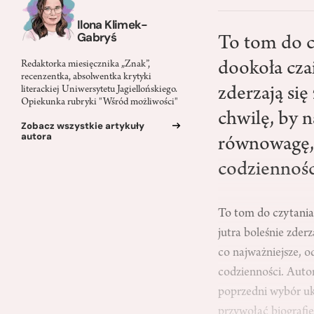
Ilona Klimek-
Gabryś
To tom do c
dookoła czai
Redaktorka miesięcznika „Znak”,
recenzentka, absolwentka krytyki
zderzają się
literackiej Uniwersytetu Jagiellońskiego.
Opiekunka rubryki "Wśród możliwości"
chwilę, by n
Zobacz wszystkie artykuły
autora
równowagę, 
codziennośc
To tom do czytania 
jutra boleśnie zderz
co najważniejsze, 
codzienności. Auto
poprzedni wybór uka
przywołać biografię,