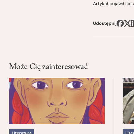
Artykuł pojawił si
Udostępnij
Może Cię zainteresować
Literatura
Lite