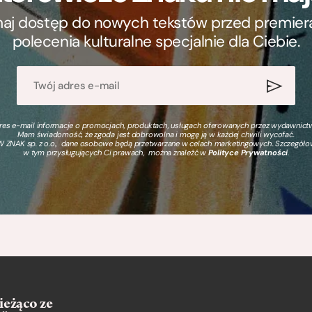
ymaj dostęp do nowych tekstów przed premierą, 
polecenia kulturalne specjalnie dla Ciebie.
s e-mail informacje o promocjach, produktach, usługach oferowanych przez wydawnictwo
Mam świadomość, że zgoda jest dobrowolna i mogę ją w każdej chwili wycofać.
 ZNAK sp. z o.o., dane osobowe będą przetwarzane w celach marketingowych. Szczegół
w tym przysługujących Ci prawach, można znaleźć w
Polityce Prywatności
.
ieżąco ze