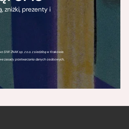
zniżki, prezenty i
 SIW ZNAK sp. z o.o. z siedzibą w Krakowie.
owe zasady przetwarzania danych osobowych,