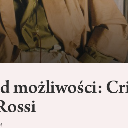
d możliwości: Cri
Rossi
yś