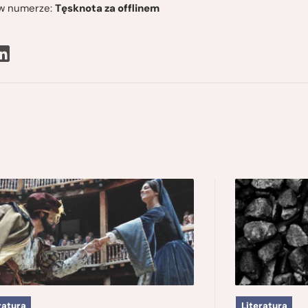
ę w numerze:
Tęsknota za offlinem
ratura
Literatura