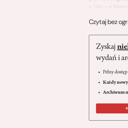
w 1941 r. w Montev
Czytaj bez og
Zyskaj
nie
wydań i a
Pełny dostęp
Każdy nowy 
Archiwum n
R