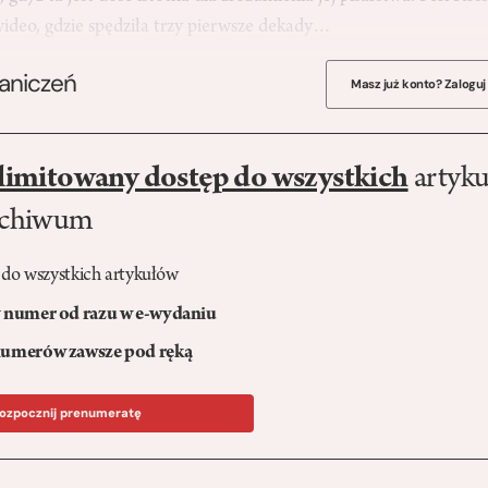
ideo, gdzie spędziła trzy pierwsze dekady…
raniczeń
Masz już konto? Zaloguj
limitowany dostęp do wszystkich
artyku
rchiwum
 do wszystkich artykułów
numer od razu w e-wydaniu
umerów zawsze pod ręką
ozpocznij prenumeratę