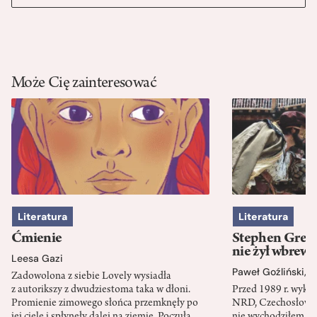
Może Cię zainteresować
Literatura
Literatura
Ćmienie
Stephen Green
nie żył wbrew 
Leesa Gazi
Paweł Goźliński
,
S
Zadowolona z siebie Lovely wysiadła
z autorikszy z dwudziestoma taka w dłoni.
Przed 1989 r. wykł
Promienie zimowego słońca przemknęły po
NRD, Czechosłowacj