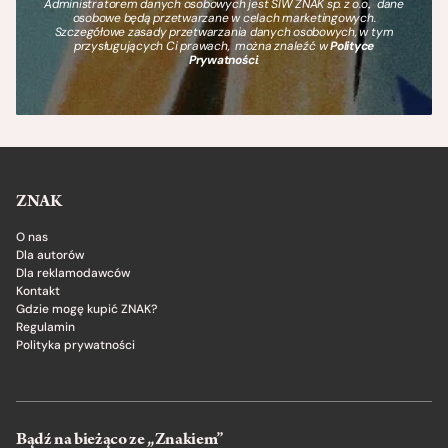
Administratorem danych osobowych jest SIW ZNAK sp. z o.o., dane
osobowe będą przetwarzane w celach marketingowych.
Szczegółowe zasady przetwarzania danych osobowych, w tym
przysługujących Ci prawach, można znaleźć w
Polityce
Prywatności
.
ZNAK
O nas
Dla autorów
Dla reklamodawców
Kontakt
Gdzie mogę kupić ZNAK?
Regulamin
Polityka prywatności
Bądź na bieżąco ze „Znakiem”