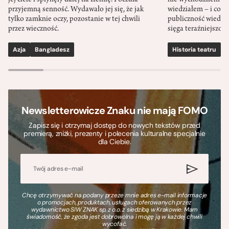
jej ciele i spłynęły dalej na ziemię. Poczuła
nie wychodziłem po
przyjemną senność. Wydawało jej się, że jak
wiedziałem – i co w
tylko zamknie oczy, pozostanie w tej chwili
publiczność wiedzia
przez wieczność.
sięga teraźniejszośc
Azja
Bangladesz
Historia teatru
S
Newsletterowicze Znaku nie mają FOMO
Zapisz się i otrzymaj dostęp do nowych tekstów przed
premierą, zniżki, prezenty i polecenia kulturalne specjalnie
dla Ciebie.
Chcę otrzymywać na podany przeze mnie adres e-mail informacje
o promocjach, produktach, usługach oferowanych przez
wydawnictwo SIW ZNAK sp. z o.o. z siedzibą w Krakowie. Mam
świadomość, że zgoda jest dobrowolna i mogę ją w każdej chwili
wycofać.