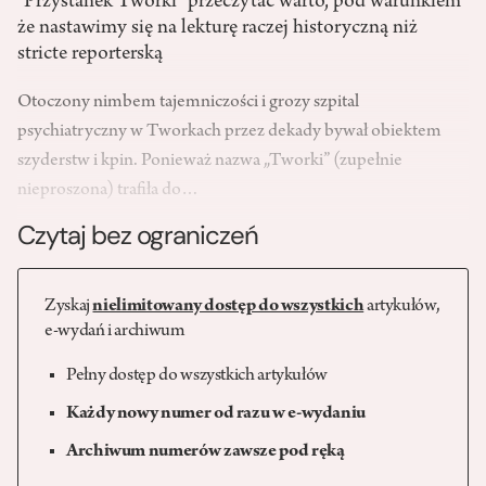
"Przystanek Tworki" przeczytać warto, pod warunkiem
że nastawimy się na lekturę raczej historyczną niż
stricte reporterską
Otoczony nimbem tajemniczości i grozy szpital
psychiatryczny w Tworkach przez dekady bywał obiektem
szyderstw i kpin. Ponieważ nazwa „Tworki” (zupełnie
nieproszona) trafiła do…
Czytaj bez ograniczeń
Zyskaj
nielimitowany dostęp do wszystkich
artykułów,
e-wydań i archiwum
Pełny dostęp do wszystkich artykułów
Każdy nowy numer od razu w e-wydaniu
Archiwum numerów zawsze pod ręką