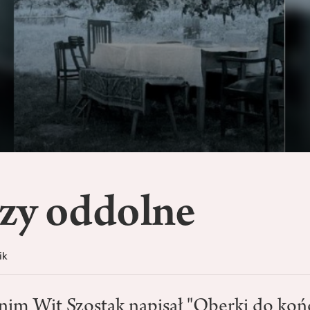
zy oddolne
ik
nim Wit Szostak napisał "Oberki do końc