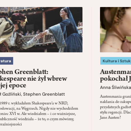
ratura
Kultura i Sztuk
phen Greenblatt:
Austenman
kespeare nie żył wbrew
pokochał 
jej epoce
Anna Śliwińska
 Goźliński
,
Stephen Greenblatt
Austenmania granic
nakłania do zakup
1989 r. wykładałem Shakespeare’a w NRD,
przydatnych gadżet
słowacji, na Węgrzech. Nigdy nie wychodziłem
stylu regencji. D
oniec XVI w. Ale wiedziałem – i co ważniejsze,
Jane Austen?
ubliczność wiedziała – że to, o czym mówimy,
eraźniejszości