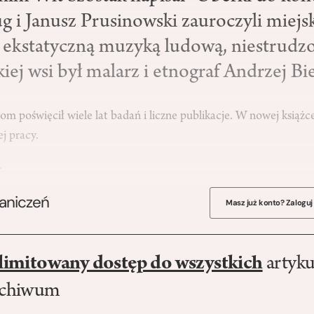
g i Janusz Prusinowski zauroczyli miejs
 ekstatyczną muzyką ludową, niestrud
iej wsi był malarz i etnograf Andrzej B
 poświęcił wiele lat badań i liczne publikacje. W nowej książce
ej pracy.
…
raniczeń
Masz już konto? Zaloguj
limitowany dostęp do wszystkich
artyku
rchiwum