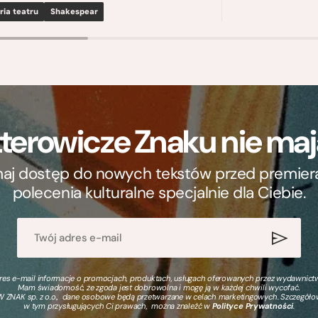
ria teatru
Shakespear
terowicze Znaku nie m
ymaj dostęp do nowych tekstów przed premierą, 
polecenia kulturalne specjalnie dla Ciebie.
s e-mail informacje o promocjach, produktach, usługach oferowanych przez wydawnictwo
Mam świadomość, że zgoda jest dobrowolna i mogę ją w każdej chwili wycofać.
 ZNAK sp. z o.o., dane osobowe będą przetwarzane w celach marketingowych. Szczegół
w tym przysługujących Ci prawach, można znaleźć w
Polityce Prywatności
.