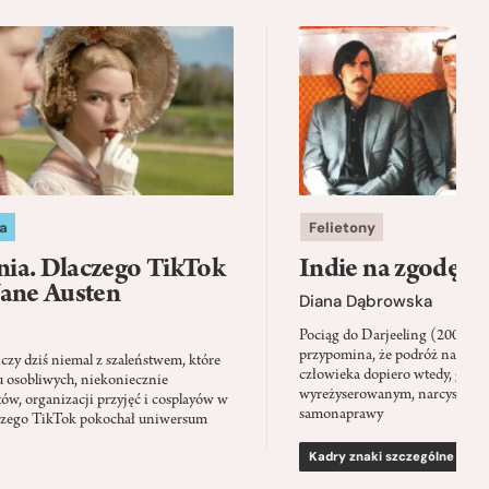
a
Felietony
ia. Dlaczego TikTok
Indie na zgodę
Jane Austen
Diana Dąbrowska
Pociąg do Darjeeling (2007) 
przypomina, że podróż napraw
zy dziś niemal z szaleństwem, które
człowieka dopiero wtedy, gdy p
u osobliwych, niekoniecznie
wyreżyserowanym, narcystycz
ów, organizacji przyjęć i cosplayów w
samonaprawy
laczego TikTok pokochał uniwersum
Kadry znaki szczególne