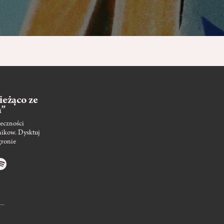
ieżąco ze
m”
eczności
nikow. Dysktuj
gronie