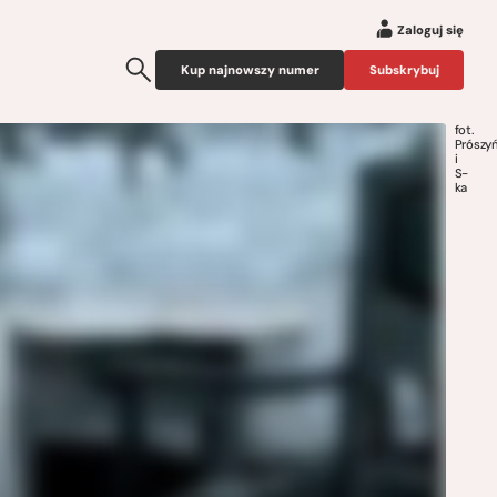
Zaloguj się
Kup najnowszy numer
Subskrybuj
fot.
Prószyń
i
S-
ka