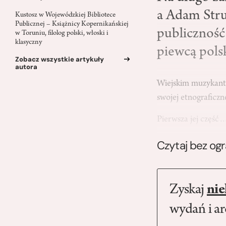
a Adam Stru
Kustosz w Wojewódzkiej Bibliotece
Publicznej – Książnicy Kopernikańskiej
publiczność
w Toruniu, filolog polski, włoski i
klasyczny
piewcą polsk
Zobacz wszystkie artykuły
autora
Wiejskim muzykantom
swojej etnograficzn
Pierwsza jej część
Czytaj bez og
Zyskaj
nie
wydań i a