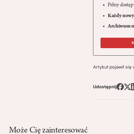
Pełny dostęp
Każdy nowy 
Archiwum n
R
Artykuł pojawił si
Udostępnij
Może Cię zainteresować