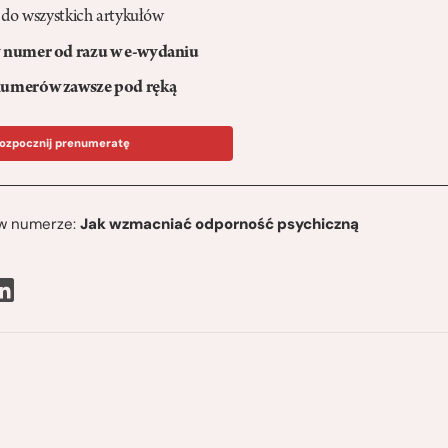
 do wszystkich artykułów
numer od razu w e-wydaniu
umerów zawsze pod ręką
ozpocznij prenumeratę
ę w numerze:
Jak wzmacniać odporność psychiczną