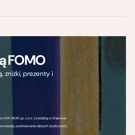
ają FOMO
zniżki, prezenty i
 SIW ZNAK sp. z o.o. z siedzibą w Krakowie.
owe zasady przetwarzania danych osobowych,