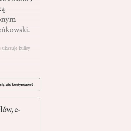
ką
zonym
ieńkowski.
 ukazuje kulisy
 się, aby kontynuuwać
łów, e-