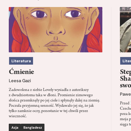
Literatura
Lite
Ćmienie
Ste
Sha
Leesa Gazi
swo
Zadowolona z siebie Lovely wysiadła z autorikszy
Paweł
z dwudziestoma taka w dłoni. Promienie zimowego
słońca przemknęły po jej ciele i spłynęły dalej na ziemię.
Przed 
Poczuła przyjemną senność. Wydawało jej się, że jak
Czecho
tylko zamknie oczy, pozostanie w tej chwili przez
poza k
wieczność.
moja p
sięga t
Azja
Bangladesz