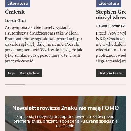
Literatura
Literatura
Ćmienie
Stephen Green
nie żył wbrew 
Leesa Gazi
Paweł Goźliński
,
S
Zadowolona z siebie Lovely wysiadła
z autorikszy z dwudziestoma taka w dłoni.
Przed 1989 r. wykł
Promienie zimowego słońca przemknęły po
NRD, Czechosłowacj
jej ciele i spłynęły dalej na ziemię. Poczuła
nie wychodziłem po
przyjemną senność. Wydawało jej się, że jak
wiedziałem – i co w
tylko zamknie oczy, pozostanie w tej chwili
publiczność wiedzia
przez wieczność.
sięga teraźniejszośc
Azja
Bangladesz
Historia teatru
S
Newsletterowicze Znaku nie mają FOMO
Zapisz się i otrzymaj dostęp do nowych tekstów przed
premierą, zniżki, prezenty i polecenia kulturalne specjalnie
dla Ciebie.