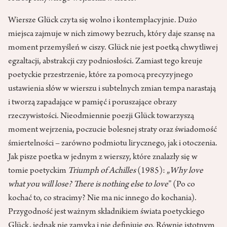
Wiersze Glück czyta się wolno i kontemplacyjnie. Dużo
miejsca zajmuje w nich zimowy bezruch, który daje szansę na
moment przemyśleń w ciszy. Glück nie jest poetką chwytliwej
egzaltacji, abstrakcji czy podniosłości. Zamiast tego kreuje
poetyckie przestrzenie, które za pomocą precyzyjnego
ustawienia słów w wierszu i subtelnych zmian tempa narastają
i tworzą zapadające w pamięć i poruszające obrazy
rzeczywistości. Nieodmiennie poezji Glück towarzyszą
moment wejrzenia, poczucie bolesnej straty oraz świadomość
śmiertelności – zarówno podmiotu lirycznego, jak i otoczenia.
Jak pisze poetka w jednym z wierszy, które znalazły się w
tomie poetyckim
Triumph of Achilles
(1985): „
Why love
what you will lose? There is nothing else to love
” (Po co
kochać to, co stracimy? Nie ma nic innego do kochania).
Przygodność jest ważnym składnikiem świata poetyckiego
Glück, jednak nie zamyka i nie definiuje go. Równie istotnym