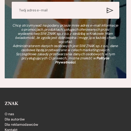
Chcę otrzymywać na podany przeze mnie adres e-mail informacje
o promocjach, produktach, usługach oferowanych przez
wydawnictwo SIW ZNAK sp. z o.o. z siedzibą w Krakowie. Mam
świadomość, że zgoda jest dobrowolna i mogę ją w każdej chwili
wycofać.
Administratorem danych osobowych jest SIW ZNAK sp. z o.o., dane
osobowe będą przetwarzane w celach marketingowych.
Szczegółowe zasady przetwarzania danych osobowych, w tym
przysługujących Ci prawach, można znaleźć w
Polityce
Prywatności
.
ZNAK
O nas
Dla autorów
Dla reklamodawców
Kontakt