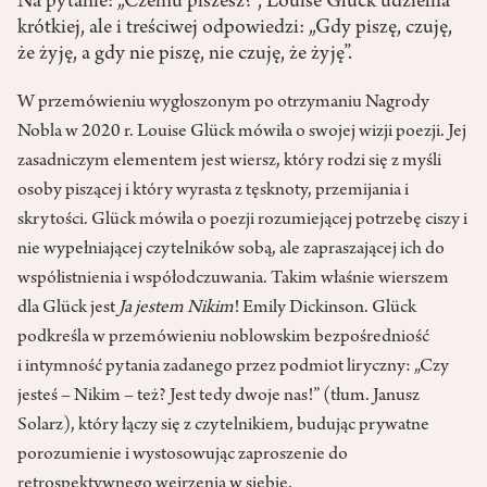
Na pytanie: „Czemu piszesz?”, Louise Glück udzieliła
krótkiej, ale i treściwej odpowiedzi: „Gdy piszę, czuję,
że żyję, a gdy nie piszę, nie czuję, że żyję”.
W przemówieniu wygłoszonym po otrzymaniu Nagrody
Nobla w 2020 r. Louise Glück mówiła o swojej wizji poezji. Jej
zasadniczym elementem jest wiersz, który rodzi się z myśli
osoby piszącej i który wyrasta z tęsknoty, przemijania i
skrytości. Glück mówiła o poezji rozumiejącej potrzebę ciszy i
nie wypełniającej czytelników sobą, ale zapraszającej ich do
współistnienia i współodczuwania. Takim właśnie wierszem
dla Glück jest
Ja jestem Nikim
! Emily Dickinson. Glück
podkreśla w przemówieniu noblowskim bezpośredniość
i intymność pytania zadanego przez podmiot liryczny: „Czy
jesteś – Nikim – też? Jest tedy dwoje nas!” (tłum. Janusz
Solarz), który łączy się z czytelnikiem, budując prywatne
porozumienie i wystosowując zaproszenie do
retrospektywnego wejrzenia w siebie.