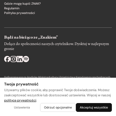
Gdzie mogę kupić ZNAK?
Regulamin
Polityka prywatności
Bądź na bieżąco ze „Znakiem”
Dołącz do społeczności naszych czytelnikow. Dysktuj w najlepszym
gronie
Dofinansowano ze środków Ministra Kultury i Dziedzictwa Narodowego pochodzących
z Funduszu Promocji Kultury – państwowego funduszu celowego.
Twoja prywatność
Używamy plików cookie, aby poprawić Twoje doświadczenia. Możesz
zaakceptować wszystkie lub dostosować ustawienia. Więcej w naszej
polityce prywatności
.
A
A
Wydawca: SIW Znak w Krakowie
Ustawienia
Odrzuć opcjonalne
Akceptuj wszystkie