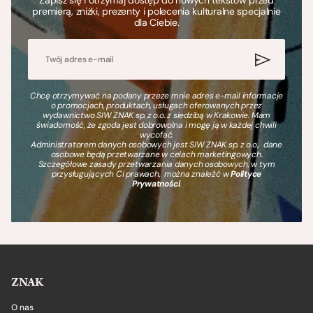
Zapisz się i otrzymaj dostęp do nowych tekstów przed
premierą, zniżki, prezenty i polecenia kulturalne specjalnie
dla Ciebie.
Chcę otrzymywać na podany przeze mnie adres e-mail informacje
o promocjach, produktach, usługach oferowanych przez
wydawnictwo SIW ZNAK sp. z o.o. z siedzibą w Krakowie. Mam
świadomość, że zgoda jest dobrowolna i mogę ją w każdej chwili
wycofać.
Administratorem danych osobowych jest SIW ZNAK sp. z o.o., dane
osobowe będą przetwarzane w celach marketingowych.
Szczegółowe zasady przetwarzania danych osobowych, w tym
przysługujących Ci prawach, można znaleźć w
Polityce
Prywatności
.
ZNAK
O nas