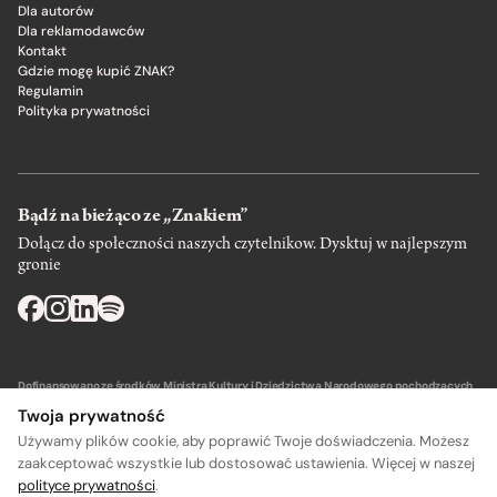
Dla autorów
Dla reklamodawców
Kontakt
Gdzie mogę kupić ZNAK?
Regulamin
Polityka prywatności
Bądź na bieżąco ze „Znakiem”
Dołącz do społeczności naszych czytelnikow. Dysktuj w najlepszym
gronie
Dofinansowano ze środków Ministra Kultury i Dziedzictwa Narodowego pochodzących
z Funduszu Promocji Kultury – państwowego funduszu celowego.
Twoja prywatność
Używamy plików cookie, aby poprawić Twoje doświadczenia. Możesz
zaakceptować wszystkie lub dostosować ustawienia. Więcej w naszej
polityce prywatności
.