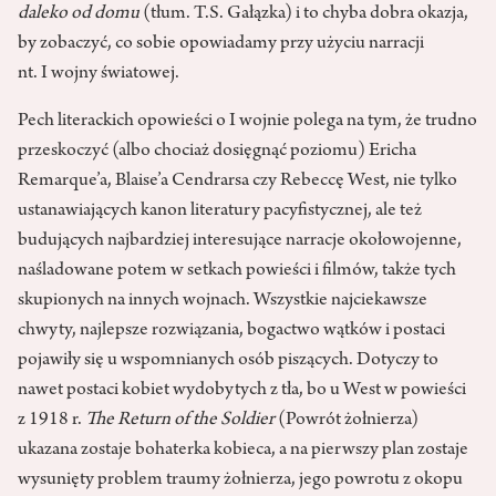
daleko od domu
(tłum. T.S. Gałązka) i to chyba dobra okazja,
by zobaczyć, co sobie opowiadamy przy użyciu narracji
nt. I wojny światowej.
Pech literackich opowieści o I wojnie polega na tym, że trudno
przeskoczyć (albo chociaż dosięgnąć poziomu) Ericha
Remarque’a, Blaise’a Cendrarsa czy Rebeccę West, nie tylko
ustanawiających kanon literatury pacyfistycznej, ale też
budujących najbardziej interesujące narracje okołowojenne,
naśladowane potem w setkach powieści i filmów, także tych
skupionych na innych wojnach. Wszystkie najciekawsze
chwyty, najlepsze rozwiązania, bogactwo wątków i postaci
pojawiły się u wspomnianych osób piszących. Dotyczy to
nawet postaci kobiet wydobytych z tła, bo u West w powieści
z 1918 r.
The Return of the Soldier
(Powrót żołnierza)
ukazana zostaje bohaterka kobieca, a na pierwszy plan zostaje
wysunięty problem traumy żołnierza, jego powrotu z okopu