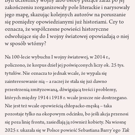
Byli uczestnicy wojny albo osoby piszące zaraz po jej
zakończeniu zorganizowały pole literackie i narysowały
jego mapę, skazując kolejnych autorów na poruszanie
się pomiędzy opowiedzianymi już historiami. Czy to
oznacza, że współczesne powieści historyczne
odwołujące się do I wojny światowej opowiadają o niej
w sposób wtórny?
Na 100-lecie wybuchu I wojny światowej, w 2014 r.,
policzono, że korpus dzieł jej poświęconych liczy ok. 25 tys.
tytułów. Nie oznacza to jednak wcale, że wypala się
zainteresowanie nią – a raczej że stała się już dawno
przestrzenią zmityzowaną, dźwigającą treści i problemy,
których między 1914 i 1918 r. wcale jeszcze nie dostrzegano.
Nie jest też wcale opowieścią chłopacko-męską – taka
pozostaje tylko na okopowym odcinku, bo jeśli akcja przenosi
się poza linię frontu, zasiedlają ją również kobiety. Na wiosnę
2025 r. ukazała się w Polsce powieść Sebastiana Barry’ego
Tak