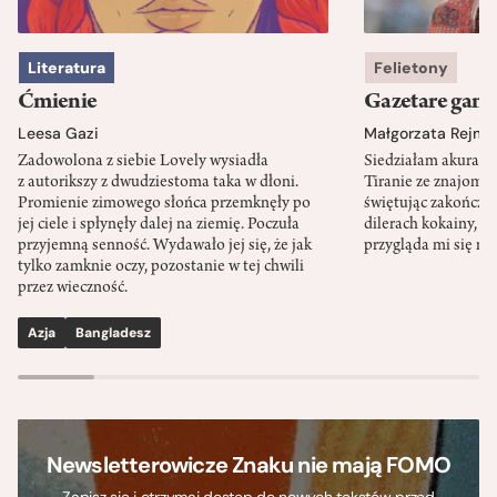
Literatura
Felietony
Ćmienie
Gazetare gang
Leesa Gazi
Małgorzata Rejme
Zadowolona z siebie Lovely wysiadła
Siedziałam akurat 
z autorikszy z dwudziestoma taka w dłoni.
Tiranie ze znajomy
Promienie zimowego słońca przemknęły po
świętując zakończen
jej ciele i spłynęły dalej na ziemię. Poczuła
dilerach kokainy, g
przyjemną senność. Wydawało jej się, że jak
przygląda mi się m
tylko zamknie oczy, pozostanie w tej chwili
przez wieczność.
Azja
Bangladesz
Newsletterowicze Znaku nie mają FOMO