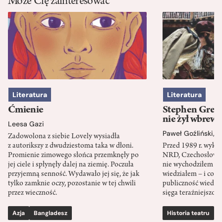
Może Cię zainteresować
Literatura
Literatura
Ćmienie
Stephen Green
nie żył wbrew 
Leesa Gazi
Paweł Goźliński
,
S
Zadowolona z siebie Lovely wysiadła
z autorikszy z dwudziestoma taka w dłoni.
Przed 1989 r. wykł
Promienie zimowego słońca przemknęły po
NRD, Czechosłowacj
jej ciele i spłynęły dalej na ziemię. Poczuła
nie wychodziłem po
przyjemną senność. Wydawało jej się, że jak
wiedziałem – i co w
tylko zamknie oczy, pozostanie w tej chwili
publiczność wiedzia
przez wieczność.
sięga teraźniejszośc
Azja
Bangladesz
Historia teatru
S