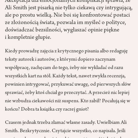
Akceptacja dla emocjonalnych komplikacji sprawia, że
Ali Smith jest pisarką nie tylko ciekawą czy intrygującą,
ale po prostu wielką. Nie boi się konfrontować postaci
ze złożonością świata, pozwala im myśleć o polityce,
doświadczać bezsilności, wygłaszać opinie piękne
i kompletnie głupie.
Kiedy prowadzę zajęcia z krytycznego pisania albo redaguję
teksty autorek i autorów, z którymi dopiero zaczynam
współpracę, zachęcam do tego, żeby nie wykładać od razu
wszystkich kart na stół. Każdy tekst, nawet zwykła recenzja,
powinien intrygować, przykuwać uwagę, od pierwszych słów
sprawiać, żeby ktoś chciał go przeczytać. A przecież nic lepiej
nie wzbudza ciekawości niż suspens. Kto zabił? Pocałują się w
końcu? Dobra ta książka czy raczej gniot?
Czasem jednak trzeba złamać własne zasady. Uwielbiam Ali
Smith. Bezkrytycznie. Czytajcie wszystko, co napisała. Jeśli