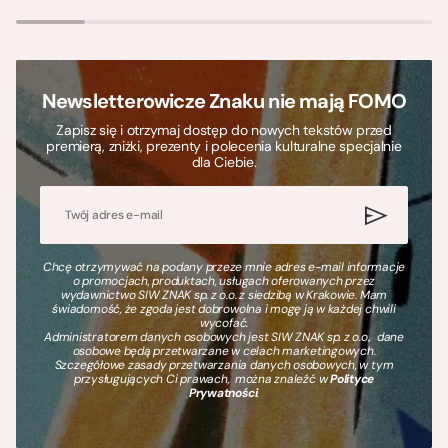
Newsletterowicze Znaku nie mają FOMO
Zapisz się i otrzymaj dostęp do nowych tekstów przed
premierą, zniżki, prezenty i polecenia kulturalne specjalnie
dla Ciebie.
Chcę otrzymywać na podany przeze mnie adres e-mail informacje
o promocjach, produktach, usługach oferowanych przez
wydawnictwo SIW ZNAK sp. z o.o. z siedzibą w Krakowie. Mam
świadomość, że zgoda jest dobrowolna i mogę ją w każdej chwili
wycofać.
Administratorem danych osobowych jest SIW ZNAK sp. z o.o., dane
osobowe będą przetwarzane w celach marketingowych.
Szczegółowe zasady przetwarzania danych osobowych, w tym
przysługujących Ci prawach, można znaleźć w
Polityce
Prywatności
.