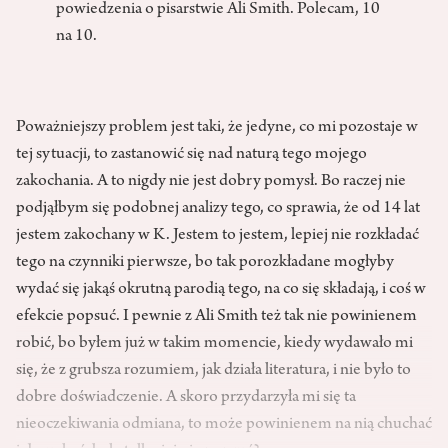
powiedzenia o pisarstwie Ali Smith. Polecam, 10
na 10.
Poważniejszy problem jest taki, że jedyne, co mi pozostaje w
tej sytuacji, to zastanowić się nad naturą tego mojego
zakochania. A to nigdy nie jest dobry pomysł. Bo raczej nie
podjąłbym się podobnej analizy tego, co sprawia, że od 14 lat
jestem zakochany w K. Jestem to jestem, lepiej nie rozkładać
tego na czynniki pierwsze, bo tak porozkładane mogłyby
wydać się jakąś okrutną parodią tego, na co się składają, i coś w
efekcie popsuć. I pewnie z Ali Smith też tak nie powinienem
robić, bo byłem już w takim momencie, kiedy wydawało mi
się, że z grubsza rozumiem, jak działa literatura, i nie było to
dobre doświadczenie. A skoro przydarzyła mi się ta
nieoczekiwania odmiana, to może powinienem na nią chuchać