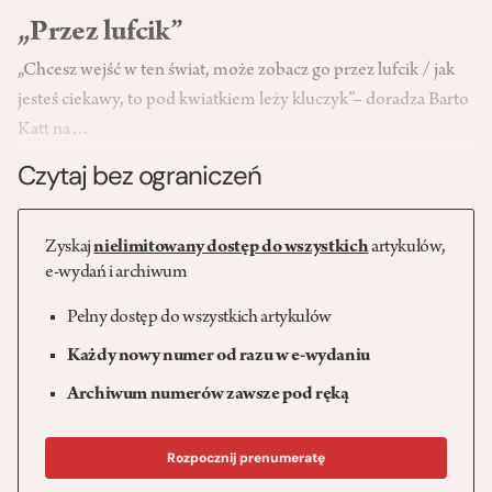
„Przez lufcik”
„Chcesz wejść w ten świat, może zobacz go przez lufcik / jak
jesteś ciekawy, to pod kwiatkiem leży kluczyk”– doradza Barto
Katt na…
Czytaj bez ograniczeń
Zyskaj
nielimitowany dostęp do wszystkich
artykułów,
e-wydań i archiwum
Pełny dostęp do wszystkich artykułów
Każdy nowy numer od razu w e-wydaniu
Archiwum numerów zawsze pod ręką
Rozpocznij prenumeratę