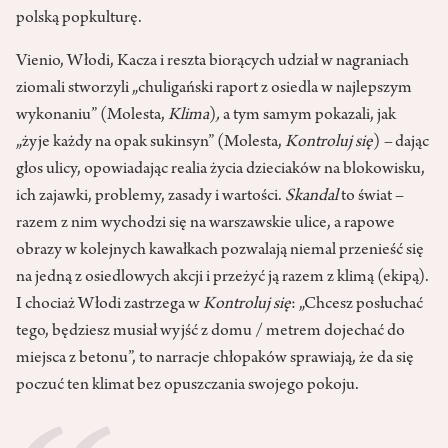
polską popkulturę.
Vienio, Włodi, Kacza i reszta biorących udział w nagraniach
ziomali stworzyli „chuligański raport z osiedla w najlepszym
wykonaniu” (Molesta,
Klima
)
,
a tym samym pokazali, jak
„żyje każdy na opak sukinsyn”
(Molesta,
Kontroluj się
)
–
dając
głos ulicy, opowiadając realia życia dzieciaków na blokowisku,
ich zajawki, problemy, zasady i wartości.
Skandal
to świat –
razem z nim wychodzi się na warszawskie ulice, a rapowe
obrazy w kolejnych kawałkach pozwalają niemal przenieść się
na jedną z osiedlowych akcji i przeżyć ją razem z klimą (ekipą).
I chociaż Włodi zastrzega w
Kontroluj się
: „Chcesz posłuchać
tego, będziesz musiał wyjść z domu / metrem dojechać do
miejsca z betonu”,
to narracje chłopaków sprawiają, że da się
poczuć ten klimat bez opuszczania swojego pokoju.