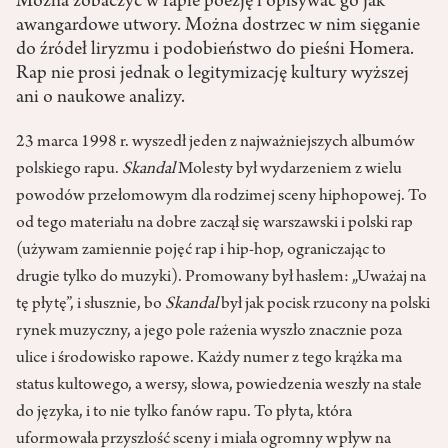
Można zobaczyć w rapie poezję i opisywać go jak
awangardowe utwory. Można dostrzec w nim sięganie
do źródeł liryzmu i podobieństwo do pieśni Homera.
Rap nie prosi jednak o legitymizację kultury wyższej
ani o naukowe analizy.
23 marca 1998 r. wyszedł jeden z najważniejszych albumów
polskiego rapu.
Skandal
Molesty był wydarzeniem z wielu
powodów przełomowym dla rodzimej sceny hiphopowej. To
od tego materiału na dobre zaczął się warszawski i polski rap
(używam zamiennie pojęć rap i hip-hop, ograniczając to
drugie tylko do muzyki). Promowany był hasłem: „Uważaj na
tę płytę”, i słusznie, bo
Skandal
był jak pocisk rzucony na polski
rynek muzyczny, a jego pole rażenia wyszło znacznie poza
ulice i środowisko rapowe. Każdy numer z tego krążka ma
status kultowego, a wersy, słowa, powiedzenia weszły na stałe
do języka, i to nie tylko fanów rapu. To płyta, która
uformowała przyszłość sceny i miała ogromny wpływ na