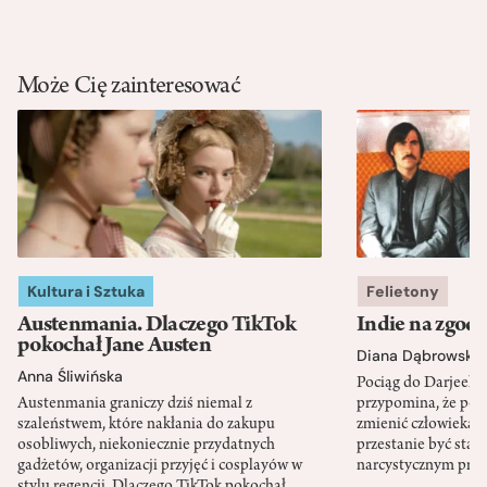
Może Cię zainteresować
Kultura i Sztuka
Felietony
Austenmania. Dlaczego TikTok
Indie na zgod
pokochał Jane Austen
Diana Dąbrowska
Anna Śliwińska
Pociąg do Darjeeli
Austenmania graniczy dziś niemal z
przypomina, że po
szaleństwem, które nakłania do zakupu
zmienić człowieka d
osobliwych, niekoniecznie przydatnych
przestanie być sta
gadżetów, organizacji przyjęć i cosplayów w
narcystycznym pro