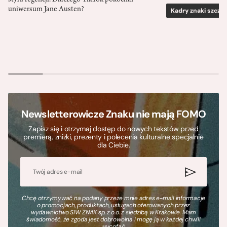
stylu regencji. Dlaczego TikTok pokochał
uniwersum Jane Austen?
Kadry znaki szcze
Newsletterowicze Znaku nie mają FOMO
Zapisz się i otrzymaj dostęp do nowych tekstów przed
premierą, zniżki, prezenty i polecenia kulturalne specjalnie
dla Ciebie.
Chcę otrzymywać na podany przeze mnie adres e-mail informacje
o promocjach, produktach, usługach oferowanych przez
wydawnictwo SIW ZNAK sp. z o.o. z siedzibą w Krakowie. Mam
świadomość, że zgoda jest dobrowolna i mogę ją w każdej chwili
wycofać.