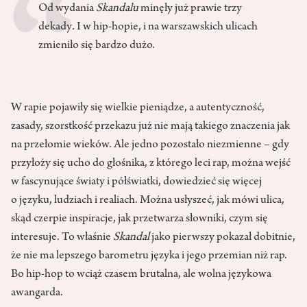
Od wydania
Skandalu
minęły już prawie trzy
dekady
.
I w hip-hopie, i na warszawskich ulicach
zmieniło się bardzo dużo.
W rapie pojawiły się wielkie pieniądze, a autentyczność,
zasady, szorstkość przekazu już nie mają takiego znaczenia jak
na przełomie wieków. Ale jedno pozostało niezmienne – gdy
przyłoży się ucho do głośnika, z którego leci rap, można wejść
w fascynujące światy i półświatki, dowiedzieć się więcej
o języku, ludziach i realiach. Można usłyszeć, jak mówi ulica,
skąd czerpie inspiracje, jak przetwarza słowniki, czym się
interesuje. To właśnie
Skandal
jako pierwszy pokazał dobitnie,
że nie ma lepszego barometru języka i jego przemian niż rap.
Bo hip-hop to wciąż czasem brutalna, ale wolna językowa
awangarda.