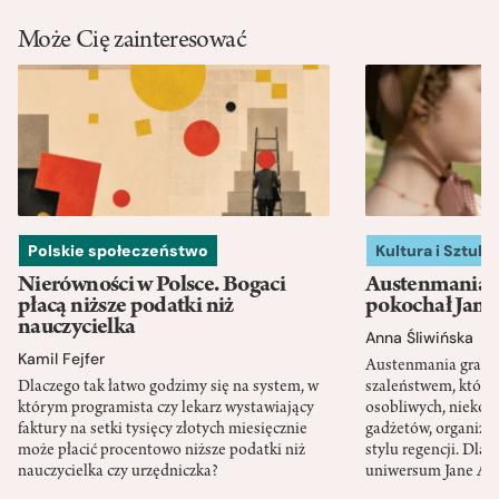
Może Cię zainteresować
Polskie społeczeństwo
Kultura i Sztuka
Nierówności w Polsce. Bogaci
Austenmania. 
płacą niższe podatki niż
pokochał Jane
nauczycielka
Anna Śliwińska
Kamil Fejfer
Austenmania granic
Dlaczego tak łatwo godzimy się na system, w
szaleństwem, które
którym programista czy lekarz wystawiający
osobliwych, niekon
faktury na setki tysięcy złotych miesięcznie
gadżetów, organizac
może płacić procentowo niższe podatki niż
stylu regencji. Dla
nauczycielka czy urzędniczka?
uniwersum Jane Au