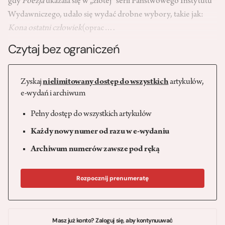
gdy
Poezja
ukazała się w „złotej” serii Państwowego Instytutu
Wydawniczego, udało się wydać drobne wybory, takie jak:
Kona ostatni człowiek
(oprac….
Czytaj bez ograniczeń
Zyskaj
nielimitowany dostęp do wszystkich
artykułów,
e-wydań i archiwum
Pełny dostęp do wszystkich artykułów
Każdy nowy numer od razu w e-wydaniu
Archiwum numerów zawsze pod ręką
Rozpocznij prenumeratę
Masz już konto? Zaloguj się, aby kontynuuwać