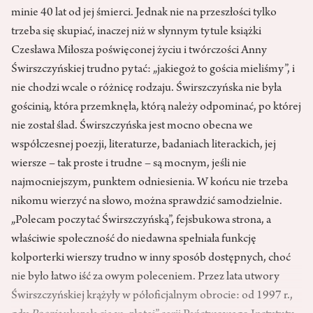
minie 40 lat od jej śmierci. Jednak nie na przeszłości tylko
trzeba się skupiać, inaczej niż w słynnym tytule książki
Czesława Miłosza poświęconej życiu i twórczości Anny
Świrszczyńskiej trudno pytać: „jakiegoż to gościa mieliśmy”, i
nie chodzi wcale o różnicę rodzaju. Świrszczyńska nie była
gościnią, która przemknęła, którą należy odpominać, po której
nie został ślad. Świrszczyńska jest mocno obecna we
współczesnej poezji, literaturze, badaniach literackich, jej
wiersze – tak proste i trudne – są mocnym, jeśli nie
najmocniejszym, punktem odniesienia. W końcu nie trzeba
nikomu wierzyć na słowo, można sprawdzić samodzielnie.
„Polecam poczytać Świrszczyńską”, fejsbukowa strona, a
właściwie społeczność do niedawna spełniała funkcję
kolporterki wierszy trudno w inny sposób dostępnych, choć
nie było łatwo iść za owym poleceniem. Przez lata utwory
Świrszczyńskiej krążyły w półoficjalnym obrocie: od 1997 r.,