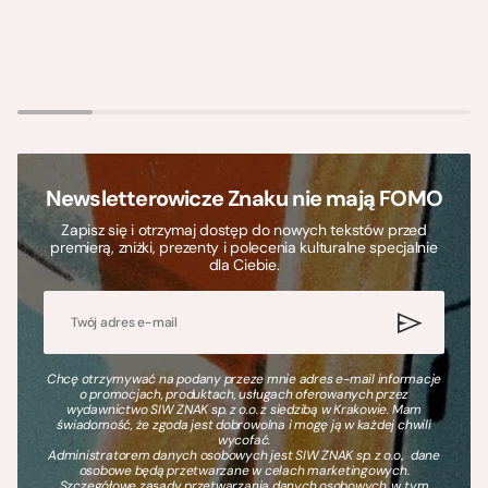
Newsletterowicze Znaku nie mają FOMO
Zapisz się i otrzymaj dostęp do nowych tekstów przed
premierą, zniżki, prezenty i polecenia kulturalne specjalnie
dla Ciebie.
Chcę otrzymywać na podany przeze mnie adres e-mail informacje
o promocjach, produktach, usługach oferowanych przez
wydawnictwo SIW ZNAK sp. z o.o. z siedzibą w Krakowie. Mam
świadomość, że zgoda jest dobrowolna i mogę ją w każdej chwili
wycofać.
Administratorem danych osobowych jest SIW ZNAK sp. z o.o., dane
osobowe będą przetwarzane w celach marketingowych.
Szczegółowe zasady przetwarzania danych osobowych, w tym