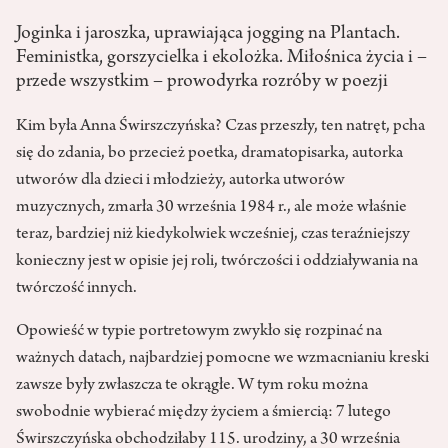
Joginka i jaroszka, uprawiająca jogging na Plantach.
Feministka, gorszycielka i ekolożka. Miłośnica życia i –
przede wszystkim – prowodyrka rozróby w poezji
Kim była Anna Świrszczyńska? Czas przeszły, ten natręt, pcha
się do zdania, bo przecież poetka, dramatopisarka, autorka
utworów dla dzieci i młodzieży, autorka utworów
muzycznych, zmarła 30 września 1984 r., ale może właśnie
teraz, bardziej niż kiedykolwiek wcześniej, czas teraźniejszy
konieczny jest w opisie jej roli, twórczości i oddziaływania na
twórczość innych.
Opowieść w typie portretowym zwykło się rozpinać na
ważnych datach, najbardziej pomocne we wzmacnianiu kreski
zawsze były zwłaszcza te okrągłe. W tym roku można
swobodnie wybierać między życiem a śmiercią: 7 lutego
Świrszczyńska obchodziłaby 115. urodziny, a 30 września