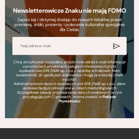
Newsletterowicze Znaku nie mają FOMO
Zapisz się i otrzymaj dostęp do nowych tekstów przed
premierą, zniżki, prezenty i polecenia kulturalne specjalnie
dla Ciebie.
Chcę otrzymywać na podany przeze mnie adres e-mail informacje
o promocjach, produktach, usługach oferowanych przez
wydawnictwo SIW ZNAK sp. z o.o. z siedzibą w Krakowie. Mam
świadomość, że zgoda jest dobrowolna i mogę ją w każdej chwili
wycofać.
Administratorem danych osobowych jest SIW ZNAK sp. z o.o., dane
osobowe będą przetwarzane w celach marketingowych.
Szczegółowe zasady przetwarzania danych osobowych, w tym
przysługujących Ci prawach, można znaleźć w
Polityce
Prywatności
.