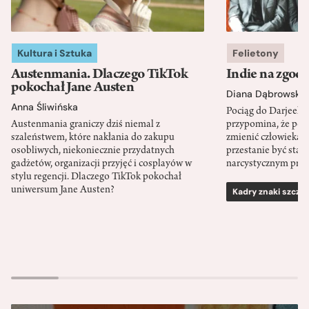
Kultura i Sztuka
Felietony
Austenmania. Dlaczego TikTok
Indie na zgod
pokochał Jane Austen
Diana Dąbrowska
Anna Śliwińska
Pociąg do Darjeeli
Austenmania graniczy dziś niemal z
przypomina, że po
szaleństwem, które nakłania do zakupu
zmienić człowieka d
osobliwych, niekoniecznie przydatnych
przestanie być sta
gadżetów, organizacji przyjęć i cosplayów w
narcystycznym pro
stylu regencji. Dlaczego TikTok pokochał
uniwersum Jane Austen?
Kadry znaki szcze