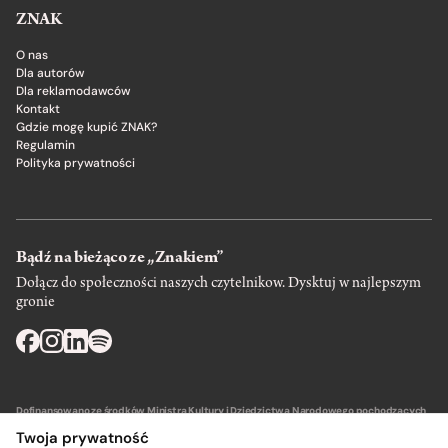
ZNAK
O nas
Dla autorów
Dla reklamodawców
Kontakt
Gdzie mogę kupić ZNAK?
Regulamin
Polityka prywatności
Bądź na bieżąco ze „Znakiem”
Dołącz do społeczności naszych czytelnikow. Dysktuj w najlepszym
gronie
Dofinansowano ze środków Ministra Kultury i Dziedzictwa Narodowego pochodzących
z Funduszu Promocji Kultury – państwowego funduszu celowego.
Twoja prywatność