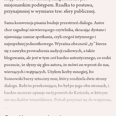
misjonarskim podstępem. Rzadka to postawa,
przynajmniej w wymiarze tzw. sfery publicznej.
Sama konwencja pisania buduje przestrzeń dialogu. Autor
chce zagadnąć niewierzącego czytelnika, skracając dystans i
ujawniając zamiar spotkania, czyli czegoś intymnego i
najzupełniej jednostkowego. Wyraźna obecność „ty” bierze
się z nawyku prowadzenia audycji radiowych, a także
blogowania, ale jest w tym coś bardzo autentycznego, co rodzi
poczucie, że słyszy się głos autora, że mówi on wprost do nas,
wierzących i wątpiących. Użyłem liczby mnogiej, bo
Sosnowski burzy sztuczny mur, który rozdziela dwie strony
dialogu. Robi to przekonująco, bo był po jego obu stronach, i
bardzo szczerze opisuje swój powrót do Kościoła, w którym
nie ma śladów triumfalizmu. Potrafi przyznać się do wątpienia,
…