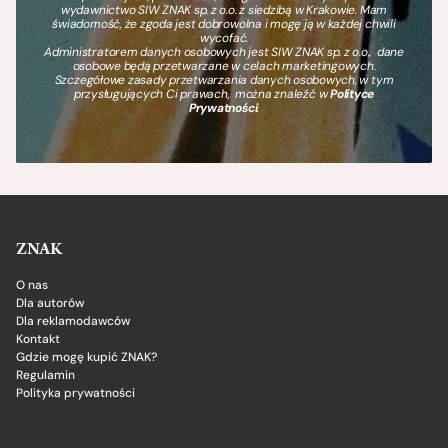
wydawnictwo SIW ZNAK sp. z o.o. z siedzibą w Krakowie. Mam
świadomość, że zgoda jest dobrowolna i mogę ją w każdej chwili
wycofać.
Administratorem danych osobowych jest SIW ZNAK sp. z o.o., dane
osobowe będą przetwarzane w celach marketingowych.
Szczegółowe zasady przetwarzania danych osobowych, w tym
przysługujących Ci prawach, można znaleźć w
Polityce
Prywatności
.
ZNAK
O nas
Dla autorów
Dla reklamodawców
Kontakt
Gdzie mogę kupić ZNAK?
Regulamin
Polityka prywatności