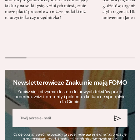
którym programista czy lekarz wystawiający
osobliwych, niekon
faktury na setki tysięcy złotych miesięcznie
gadżetów, organizac
może płacić procentowo niższe podatki niż
stylu regencji. Dla
nauczycielka czy urzędniczka?
uniwersum Jane Au
Newsletterowicze Znaku nie mają FOMO
Zapisz się i otrzymaj dostęp do nowych tekstów przed
premierą, zniżki, prezenty i polecenia kulturalne specjalnie
dla Ciebie.
Chcę otrzymywać na podany przeze mnie adres e-mail informacje
o promocjach, produktach, usługach oferowanych przez