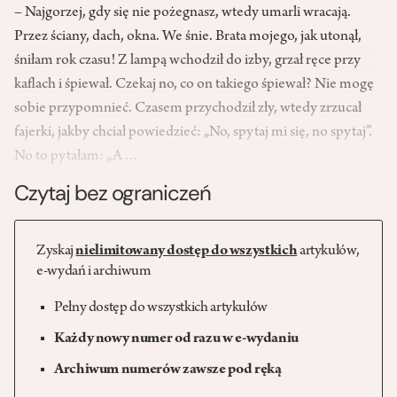
– Najgorzej, gdy się nie pożegnasz, wtedy umarli wracają.
Przez ściany, dach, okna. We śnie. Brata mojego, jak utonął,
śniłam rok czasu! Z lampą wchodził do izby, grzał ręce przy
kaflach i śpiewał. Czekaj no, co on takiego śpiewał? Nie mogę
sobie przypomnieć. Czasem przychodził zły, wtedy zrzucał
fajerki, jakby chciał powiedzieć: „No, spytaj mi się, no spytaj”.
No to pytałam: „A…
Czytaj bez ograniczeń
Zyskaj
nielimitowany dostęp do wszystkich
artykułów,
e-wydań i archiwum
Pełny dostęp do wszystkich artykułów
Każdy nowy numer od razu w e-wydaniu
Archiwum numerów zawsze pod ręką