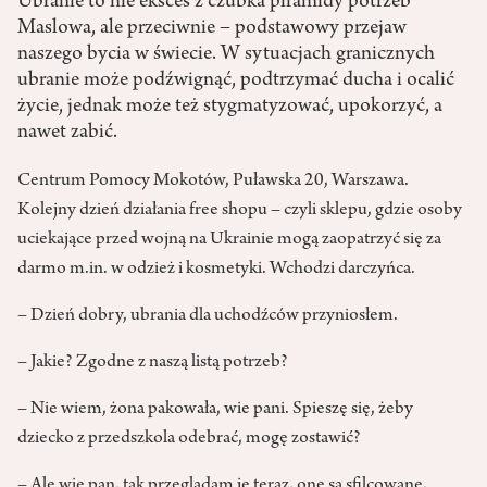
Ubranie to nie eksces z czubka piramidy potrzeb
Maslowa, ale przeciwnie – podstawowy przejaw
naszego bycia w świecie. W sytuacjach granicznych
ubranie może podźwignąć, podtrzymać ducha i ocalić
życie, jednak może też stygmatyzować, upokorzyć, a
nawet zabić.
Centrum Pomocy Mokotów, Puławska 20, Warszawa.
Kolejny dzień działania free shopu – czyli sklepu, gdzie osoby
uciekające przed wojną na Ukrainie mogą zaopatrzyć się za
darmo m.in. w odzież i kosmetyki. Wchodzi darczyńca.
– Dzień dobry, ubrania dla uchodźców przyniosłem.
– Jakie? Zgodne z naszą listą potrzeb?
– Nie wiem, żona pakowała, wie pani. Spieszę się, żeby
dziecko z przedszkola odebrać, mogę zostawić?
– Ale wie pan, tak przeglądam je teraz, one są sfilcowane,