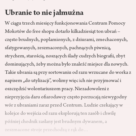
Ubranie to nie jałmużna
W ciągu trzech miesięcy funkcjonowania Centrum Pomocy
Mokotów do free shopu dotarło kilkadziesiąt ton ubrań –
często brudnych, poplamionych, z dziurami, zmechaconych,
sfatygowanych, zeszmaconych, pachnących piwnicą,
strychem, starością, noszących ślady cudzych biografii, zbyt
dominujących, żeby można było znaleźć miejsce dla nowych.
Takie ubrania są przy sortowaniu od razu wrzucane do worka z
napisem „do utylizacji”, wolimy więc ich nie przyjmować i
oszczędzić wolontariuszom pracy. Niezadowoleni z
nieprzyjęcia daru ofiarodawcy często porzucają niewygodny
wór z ubraniami zaraz przed Centrum. Ludzie czekający w
kolejce do wejścia od razu eksplorują ten zasób i chwilę
później chodnik zasłany jest brudnym dywanem, a
zeszmacone stroje przechodzą z rąk do…