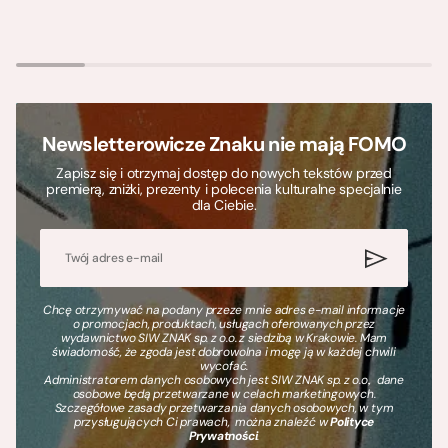
Newsletterowicze Znaku nie mają FOMO
Zapisz się i otrzymaj dostęp do nowych tekstów przed
premierą, zniżki, prezenty i polecenia kulturalne specjalnie
dla Ciebie.
Chcę otrzymywać na podany przeze mnie adres e-mail informacje
o promocjach, produktach, usługach oferowanych przez
wydawnictwo SIW ZNAK sp. z o.o. z siedzibą w Krakowie. Mam
świadomość, że zgoda jest dobrowolna i mogę ją w każdej chwili
wycofać.
Administratorem danych osobowych jest SIW ZNAK sp. z o.o., dane
osobowe będą przetwarzane w celach marketingowych.
Szczegółowe zasady przetwarzania danych osobowych, w tym
przysługujących Ci prawach, można znaleźć w
Polityce
Prywatności
.