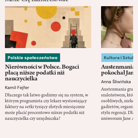
Może Cię zainteresować
Polskie społeczeństwo
Kultura i Sztuka
Nierówności w Polsce. Bogaci
Austenmania. 
płacą niższe podatki niż
pokochał Jane
nauczycielka
Anna Śliwińska
Kamil Fejfer
Austenmania granic
Dlaczego tak łatwo godzimy się na system, w
szaleństwem, które
którym programista czy lekarz wystawiający
osobliwych, niekon
faktury na setki tysięcy złotych miesięcznie
gadżetów, organizac
może płacić procentowo niższe podatki niż
stylu regencji. Dla
nauczycielka czy urzędniczka?
uniwersum Jane Au