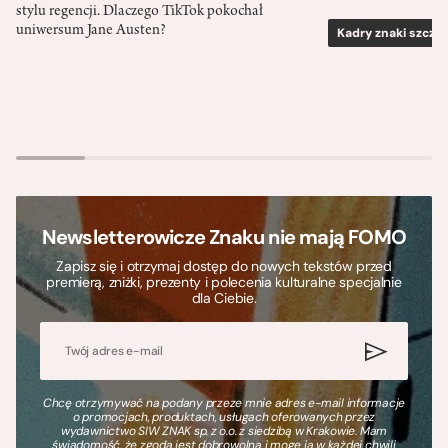
stylu regencji. Dlaczego TikTok pokochał
uniwersum Jane Austen?
Kadry znaki szcze
Newsletterowicze Znaku nie mają FOMO
Zapisz się i otrzymaj dostęp do nowych tekstów przed
premierą, zniżki, prezenty i polecenia kulturalne specjalnie
dla Ciebie.
Chcę otrzymywać na podany przeze mnie adres e-mail informacje
o promocjach, produktach, usługach oferowanych przez
wydawnictwo SIW ZNAK sp. z o.o. z siedzibą w Krakowie. Mam
świadomość, że zgoda jest dobrowolna i mogę ją w każdej chwili