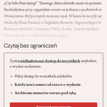
„Czy lubi Pani śnieg?” Tamtego dnia zdziwiło mnie to pytanie.
Siedziałyśmy przy cygańskim wozie na jednym z podwórek w
Oświęcimiu. Był początek sierpnia, upał. Właśnie kończyły się
obchody Dnia Pamięci o Zagładzie Romów. Zigeunerlager w
Birkenau istniał do 2 sierpnia 1944 r. Lubię. Zawsze lubiłam.
Mam zdjęcie w wielkiej futrzanej czapie….
Czytaj bez ograniczeń
Zyskaj
nielimitowany dostęp do wszystkich
artykułów,
e-wydań i archiwum
Pełny dostęp do wszystkich artykułów
Każdy nowy numer od razu w e-wydaniu
Archiwum numerów zawsze pod ręką
Rozpocznij prenumeratę