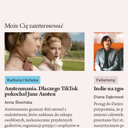
Może Cię zainteresować
Kultura i Sztuka
Felietony
Austenmania. Dlaczego TikTok
Indie na zgod
pokochał Jane Austen
Diana Dąbrowska
Anna Śliwińska
Pociąg do Darjeeli
Austenmania graniczy dziś niemal z
przypomina, że po
szaleństwem, które nakłania do zakupu
zmienić człowieka d
osobliwych, niekoniecznie przydatnych
przestanie być sta
gadżetów, organizacji przyjęć i cosplayów w
narcystycznym pro