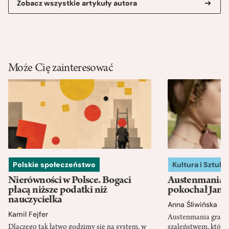
Zobacz wszystkie artykuły autora
Może Cię zainteresować
Polskie społeczeństwo
Kultura i Sztuka
Nierówności w Polsce. Bogaci
Austenmania. 
płacą niższe podatki niż
pokochał Jane
nauczycielka
Anna Śliwińska
Kamil Fejfer
Austenmania granic
Dlaczego tak łatwo godzimy się na system, w
szaleństwem, które