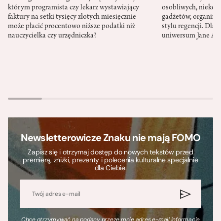
którym programista czy lekarz wystawiający
osobliwych, niekon
faktury na setki tysięcy złotych miesięcznie
gadżetów, organizac
może płacić procentowo niższe podatki niż
stylu regencji. Dla
nauczycielka czy urzędniczka?
uniwersum Jane Au
Newsletterowicze Znaku nie mają FOMO
Zapisz się i otrzymaj dostęp do nowych tekstów przed
premierą, zniżki, prezenty i polecenia kulturalne specjalnie
dla Ciebie.
Chcę otrzymywać na podany przeze mnie adres e-mail informacje