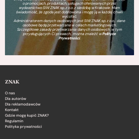
o promocjach, produktach, usługach oferowanych przez
wydawnictwo SIW ZNAK sp. z o.o. z siedzibą w Krakowie. Mam
świadomość, że zgoda jest dobrowolna i mogę ją w każdej chwili
wycofać.
Administratorem danych osobowych jest SIW ZNAK sp. z o.o., dane
osobowe będą przetwarzane w celach marketingowych.
Szczegółowe zasady przetwarzania danych osobowych, w tym
przysługujących Ci prawach, można znaleźć w
Polityce
Prywatności
.
ZNAK
O nas
Dla autorów
Dla reklamodawców
Kontakt
Gdzie mogę kupić ZNAK?
Regulamin
Polityka prywatności