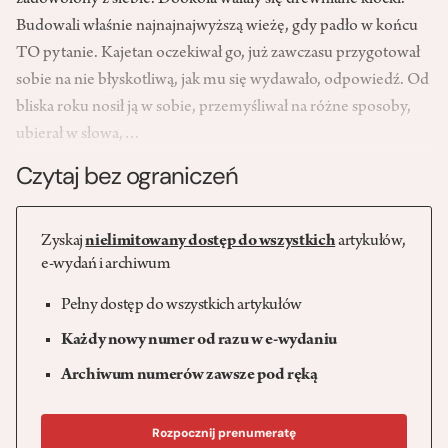
zadowolony z siebie. Dookoła walały się drewniane klocki.
Budowali właśnie najnajnajwyższą wieżę, gdy padło w końcu
TO pytanie. Kajetan oczekiwał go, już zawczasu przygotował
sobie na nie błyskotliwą, jak mu się wydawało, odpowiedź. Od
bliska roku nosił ją w sobie, przemyśliwał na różne sposoby,
ubierał w słowa,…
Czytaj bez ograniczeń
Zyskaj
nielimitowany dostęp do wszystkich
artykułów,
e-wydań i archiwum
Pełny dostęp do wszystkich artykułów
Każdy nowy numer od razu w e-wydaniu
Archiwum numerów zawsze pod ręką
Rozpocznij prenumeratę