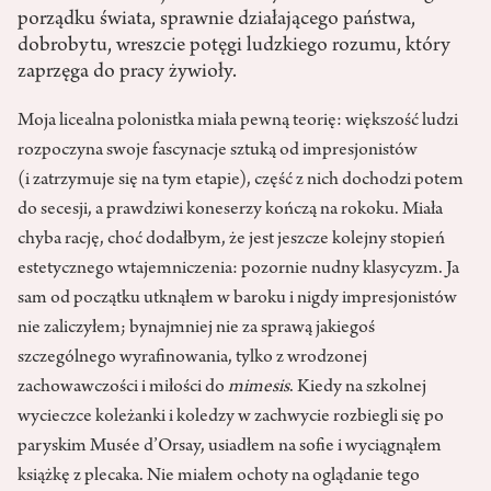
porządku świata, sprawnie działającego państwa,
dobrobytu, wreszcie potęgi ludzkiego rozumu, który
zaprzęga do pracy żywioły.
Moja licealna polonistka miała pewną teorię: większość ludzi
rozpoczyna swoje fascynacje sztuką od impresjonistów
(i zatrzymuje się na tym etapie), część z nich dochodzi potem
do secesji, a prawdziwi koneserzy kończą na rokoku. Miała
chyba rację, choć dodałbym, że jest jeszcze kolejny stopień
estetycznego wtajemniczenia: pozornie nudny klasycyzm. Ja
sam od początku utknąłem w baroku i nigdy impresjonistów
nie zaliczyłem; bynajmniej nie za sprawą jakiegoś
szczególnego wyrafinowania, tylko z wrodzonej
zachowawczości i miłości do
mimesis
. Kiedy na szkolnej
wycieczce koleżanki i koledzy w zachwycie rozbiegli się po
paryskim Musée d’Orsay, usiadłem na sofie i wyciągnąłem
książkę z plecaka. Nie miałem ochoty na oglądanie tego