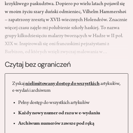
krzykliwego paskudztwa. Dopiero po wielu latach pojawił się
w moim życiu szary duński odmieniec, Vilhelm Hammershøi
– zapatrzony zresztą w XVII-wiecznych Holendrów. Znacznie
więcej czasu zajęło mi polubienie szkoły haskiej. To nazwa
grupy kilkudziesięciu malarzy tworzących w Hadze w II poł.
XIX w. Inspirowali się oni francuskimi pejzażystami z
Barbizon, od których wzięli zwyczaj malowania w…
Czytaj bez ograniczeń
Zyskaj
nielimitowany dostęp do wszystkich
artykułów,
e-wydań i archiwum
Pełny dostęp do wszystkich artykułów
Każdy nowy numer od razu w e-wydaniu
Archiwum numerów zawsze pod ręką