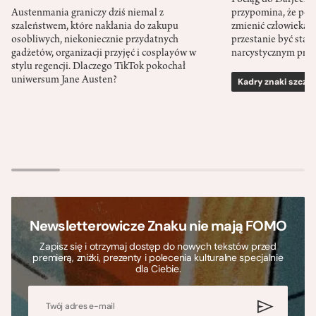
Austenmania graniczy dziś niemal z
przypomina, że po
szaleństwem, które nakłania do zakupu
zmienić człowieka d
osobliwych, niekoniecznie przydatnych
przestanie być sta
gadżetów, organizacji przyjęć i cosplayów w
narcystycznym pro
stylu regencji. Dlaczego TikTok pokochał
uniwersum Jane Austen?
Kadry znaki szcze
Newsletterowicze Znaku nie mają FOMO
Zapisz się i otrzymaj dostęp do nowych tekstów przed
premierą, zniżki, prezenty i polecenia kulturalne specjalnie
dla Ciebie.