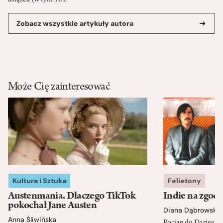
Zobacz wszystkie artykuły autora
Może Cię zainteresować
Kultura i Sztuka
Felietony
Austenmania. Dlaczego TikTok
Indie na zgod
pokochał Jane Austen
Diana Dąbrowska
Anna Śliwińska
Pociąg do Darjeeli