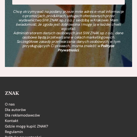
Chcę otrzymywać na podany przeze mnie adres e-mail informacje
o promocjach, produktach, usługach oferowanych przez
wydawnictwo SIW ZNAK sp. z o.o. z siedzibą w Krakowie. Mam
świadomość, że zgoda jest dobrowolna i mogę ją w każdej chwili
wycofać.
Administratorem danych osobowych jest SIW ZNAK sp. z o.o., dane
osobowe będą przetwarzane w celach marketingowych.
Szczegółowe zasady przetwarzania danych osobowych, w tym
przysługujących Ci prawach, można znaleźć w
Polityce
Prywatności
.
ZNAK
O nas
Dla autorów
Dla reklamodawców
Kontakt
Gdzie mogę kupić ZNAK?
Regulamin