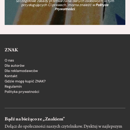
Szczegółowe zasady przetwarzania danych osobowych, w tym
przysługujących Ci prawach, można znaleźć w
Polityce
Prywatności
.
ZNAK
O nas
Dla autorów
Dla reklamodawców
Kontakt
Gdzie mogę kupić ZNAK?
Regulamin
Polityka prywatności
Bądź na bieżąco ze „Znakiem”
Dołącz do społeczności naszych czytelnikow. Dysktuj w najlepszym