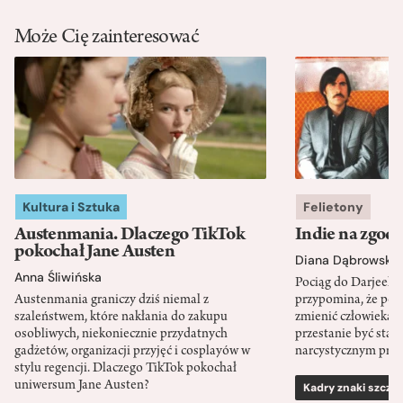
Może Cię zainteresować
Kultura i Sztuka
Felietony
Austenmania. Dlaczego TikTok
Indie na zgod
pokochał Jane Austen
Diana Dąbrowska
Anna Śliwińska
Pociąg do Darjeeli
Austenmania graniczy dziś niemal z
przypomina, że po
szaleństwem, które nakłania do zakupu
zmienić człowieka d
osobliwych, niekoniecznie przydatnych
przestanie być sta
gadżetów, organizacji przyjęć i cosplayów w
narcystycznym pro
stylu regencji. Dlaczego TikTok pokochał
uniwersum Jane Austen?
Kadry znaki szcze