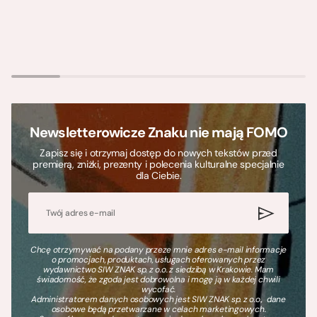
Newsletterowicze Znaku nie mają FOMO
Zapisz się i otrzymaj dostęp do nowych tekstów przed
premierą, zniżki, prezenty i polecenia kulturalne specjalnie
dla Ciebie.
Chcę otrzymywać na podany przeze mnie adres e-mail informacje
o promocjach, produktach, usługach oferowanych przez
wydawnictwo SIW ZNAK sp. z o.o. z siedzibą w Krakowie. Mam
świadomość, że zgoda jest dobrowolna i mogę ją w każdej chwili
wycofać.
Administratorem danych osobowych jest SIW ZNAK sp. z o.o., dane
osobowe będą przetwarzane w celach marketingowych.