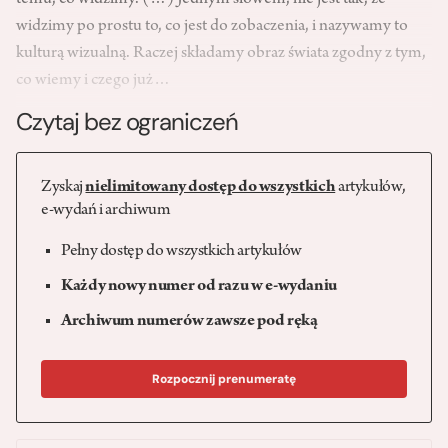
temu, co widzimy. (…) Jednym słowem, nie jest tak, że
widzimy po prostu to, co jest do zobaczenia, i nazywamy to
kulturą wizualną. Raczej składamy obraz świata zgodny z tym,
co wiemy i czego już…
Czytaj bez ograniczeń
Zyskaj
nielimitowany dostęp do wszystkich
artykułów,
e-wydań i archiwum
Pełny dostęp do wszystkich artykułów
Każdy nowy numer od razu w e-wydaniu
Archiwum numerów zawsze pod ręką
Rozpocznij prenumeratę